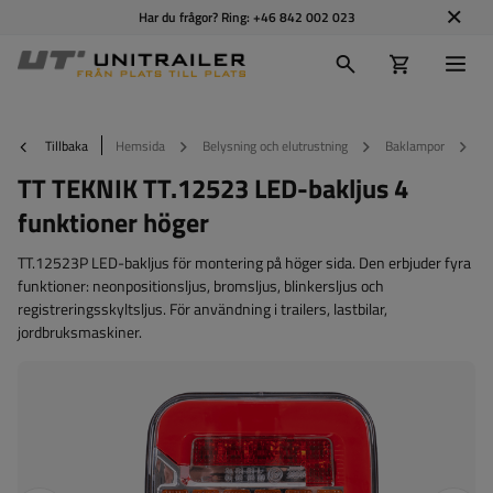
Har du frågor? Ring:
+46 842 002 023
Tillbaka
Hemsida
Belysning och elutrustning
Baklampor
T
TT TEKNIK TT.12523 LED-bakljus 4
funktioner höger
TT.12523P LED-bakljus för montering på höger sida. Den erbjuder fyra
funktioner: neonpositionsljus, bromsljus, blinkersljus och
registreringsskyltsljus. För användning i trailers, lastbilar,
jordbruksmaskiner.