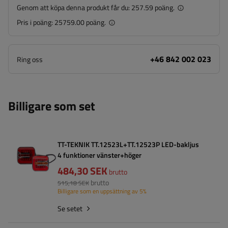
Genom att köpa denna produkt får du:
257.59 poäng.
Pris i poäng:
25759.00 poäng.
+46 842 002 023
Ring oss
Billigare som set
TT-TEKNIK TT.12523L+TT.12523P LED-bakljus
4 funktioner vänster+höger
484,30 SEK
brutto
brutto
515,18 SEK
Billigare som en uppsättning av 5%
Se setet