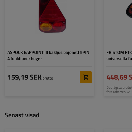
Spänning:
12 V
Spänning:
Typ av anslutning:
5 PIN byonet
Typ av anslutning
Lampans funktioner:
Positionsljus
,
Stoppljus
,
Lampans funktion
Riktningsindikator
,
Reflektor
ASPÖCK EARPOINT III bakljus bajonett 5PIN
FRISTOM FT-3
4 funktioner höger
universella f
159,19 SEK
448,69 
brutto
Det lägsta produ
före rabatten:
49
Senast visad