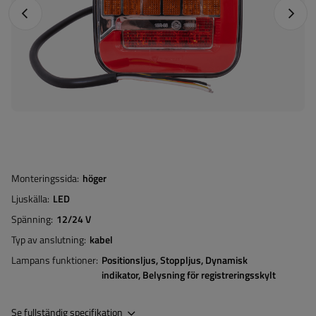
Föregående foto
Nästa 
Monteringssida
höger
Ljuskälla
LED
Spänning
12/24 V
Typ av anslutning
kabel
Lampans funktioner
Positionsljus
Stoppljus
Dynamisk
indikator
Belysning för registreringsskylt
Se fullständig specifikation