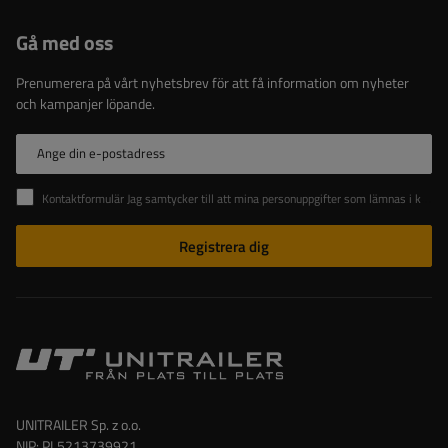
Gå med oss
Prenumerera på vårt nyhetsbrev för att få information om nyheter
och kampanjer löpande.
Ange din e-postadress
Kontaktformulär Jag samtycker till att mina personuppgifter som lämnas i kontaktformuläret behandlas i enlighet med Europaparlamentets och rådets förordning (EU).
Registrera dig
UNITRAILER Sp. z o.o.
NIP: PL5213739921