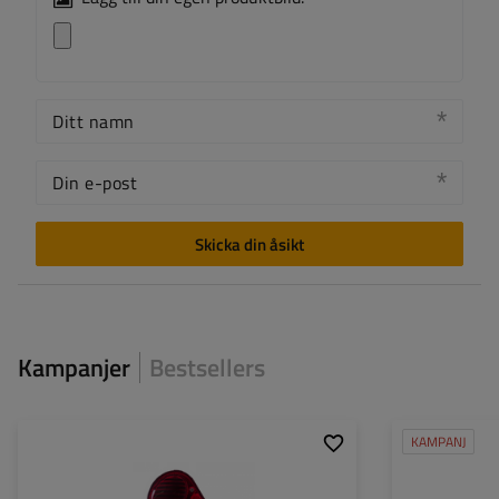
Ditt namn
Din e-post
Skicka din åsikt
Kampanjer
Bestsellers
KAMPANJ
Monteringssida:
höger
Monteringssida:
Ljuskälla:
glödlampa
Ljuskälla: