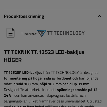
Produktbeskrivning
Tillverkare:
TT TEKNIK TT.12523 LED-bakljus
HÖGER
TT.12523P LED-bakljus
från TT TECHNOLOGY är designad
för montering på höger sida av fordonet
och har följande
mått:
bredd
108 mm, höjd 102 mm och djup 31 mm
.
Designad för att arbeta inom ett
spänningsområde på 12–
24 V
, den kan användas i släpvagnar, lastbilar och
bärgningsbilar, vilket framhäver dess universalitet. Utrustad
med
en 0,4 m lång kabel
möjliggör den enkel och snabb