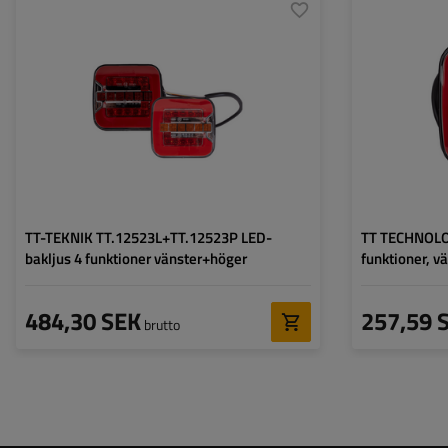
Monteringssida:
vänster+höger
Monteringssida:
Ljuskälla:
LED
Ljuskälla:
Spänning:
12/24 V
Spänning:
Typ av anslutning:
kabel
Typ av anslutning
Lampans funktioner:
Positionsljus
,
Stoppljus
,
Lampans funktion
Dynamisk indikator
,
Belysning för
registreringsskylt
TT-TEKNIK TT.12523L+TT.12523P LED-
TT TECHNOLOG
bakljus 4 funktioner vänster+höger
funktioner, v
484,30 SEK
257,59 
brutto