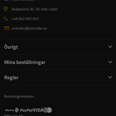
Budowlana 30
, 20-469
, Lublin
+46 842 002 023
unitrailer@unitrailer.se
Övrigt
Mina beställningar
Regler
Betalningsmetoder:
Hitta oss på: