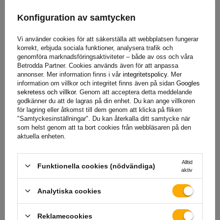
med
ECE R6, R7, R10
-reglerna uppfyller europeiska krav för
säkerhet och kvalitet för fordonsbelysning.
ECE R6 reglerar
Konfiguration av samtycken
standarderna för blinkers
, vilket säkerställer korrekt
synlighet och blinkfrekvens.
ECE R7 gäller positions- och
Vi använder cookies för att säkerställa att webbplatsen fungerar
bromsljus
. I sin tur
garanterar ECE R10 elektromagnetisk
korrekt, erbjuda sociala funktioner, analysera trafik och
genomföra marknadsföringsaktiviteter – både av oss och våra
kompatibilitet
, vilket förhindrar störningar i driften av
Betrodda Partner. Cookies används även för att anpassa
elektroniska enheter. Denna lampa är en mångsidig och
annonser. Mer information finns i vår
integritetspolicy
. Mer
pålitlig lösning för kommersiella fordon, släpvagnar och
information om villkor och integritet finns även på sidan
Googles
sekretess och villkor
. Genom att acceptera detta meddelande
maskiner.
godkänner du att de lagras på din enhet. Du kan ange villkoren
för lagring eller åtkomst till dem genom att klicka på fliken
"Samtyckesinställningar". Du kan återkalla ditt samtycke när
som helst genom att ta bort cookies från webbläsaren på den
Bakljus är en nyckelkomponent
i utrustningen för
aktuella enheten.
jordbruks- och anläggningsmaskiner, släpvagnar och
semitrailers
, eftersom de har en signalfunktion och
Alltid
säkerställer fordonets synlighet på vägen och på
Funktionella cookies (nödvändiga)
aktiv
arbetsplatsen
. Tack vare rätt utvalda bakljus kan du
avsevärt öka säkerheten för både förare och andra
Analytiska cookies
trafikanter. Dessa lampor
är särskilt viktiga under
förhållanden med begränsad sikt, som natt, dimma
eller
Reklamecookies