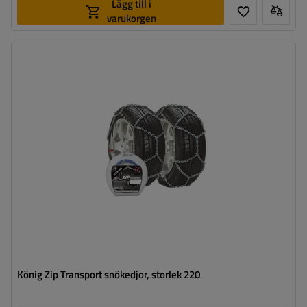
Lägg till i
varukorgen
Länkstorlek:
16 mm
Monteringssätt:
utan att köra upp på kedjan
Självspännare:
nej, efter några meters körning måste
de spännas manuellt
Certifikat:
ÖNORM V5117
,
TÜV/GS
,
ÖNORM
V5119
König Zip Transport snökedjor, storlek 220