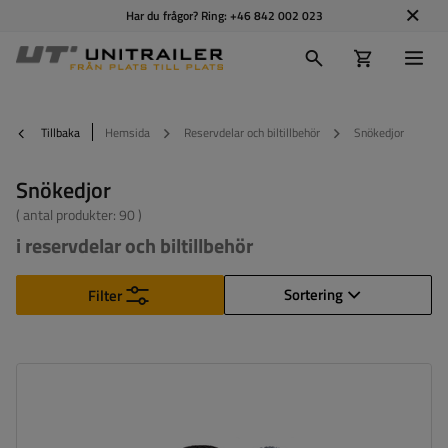
Har du frågor? Ring:
+46 842 002 023
Tillbaka
Hemsida
Reservdelar och biltillbehör
Snökedjor
Snökedjor
( antal produkter:
90
)
i reservdelar och biltillbehör
Sortering
Filter
Länkstorlek:
16 mm
Självspännare:
nej, efter några meters körning måste
de spännas manuellt