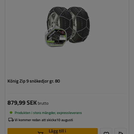
Självspännare:
nej, efter några meters körning måste
de spännas manuellt
Certifikat:
ÖNORM V5117
,
TÜV/GS
König Zip 9 snökedjor gr. 80
879,99 SEK
brutto
Produkten i stora mängder, expressleverans
Vi kommer redan att skicka
10 augusti
Lägg till i