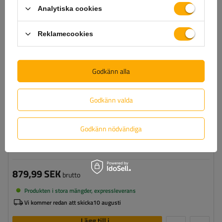
Analytiska cookies
Självspännare:
nej, efter några meters körning måste
de spännas manuellt
Certifikat:
ÖNORM V5117
,
TÜV/GS
Reklamecookies
Godkänn alla
Godkänn valda
Godkänn nödvändiga
König Zip 9 snökedjor gr. 97
879,99 SEK
brutto
Produkten i stora mängder, expressleverans
Vi kommer redan att skicka
10 augusti
Lägg till i