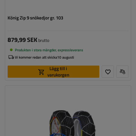
König Zip 9 snökedjor gr. 103
879,99 SEK
brutto
Produkten i stora mängder, expressleverans
Vi kommer redan att skicka
10 augusti
Lägg till i
varukorgen
Länkstorlek:
9 mm
Självspännare:
nej, efter några meters körning måste
de spännas manuellt
Certifikat:
ÖNORM V5117
,
TÜV/GS