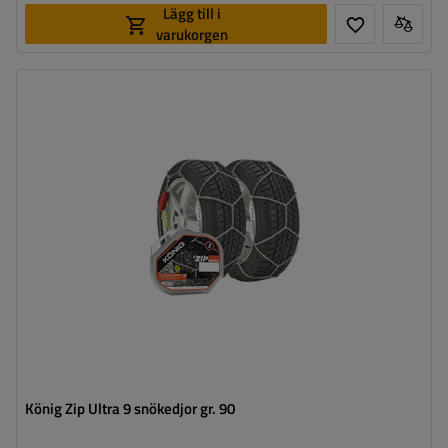
Lägg till i
varukorgen
Länkstorlek:
9 mm
Monteringssätt:
utan att köra upp på kedjan
Självspännare:
ja
Certifikat:
ÖNORM V5117
,
TÜV/GS
König Zip Ultra 9 snökedjor gr. 90