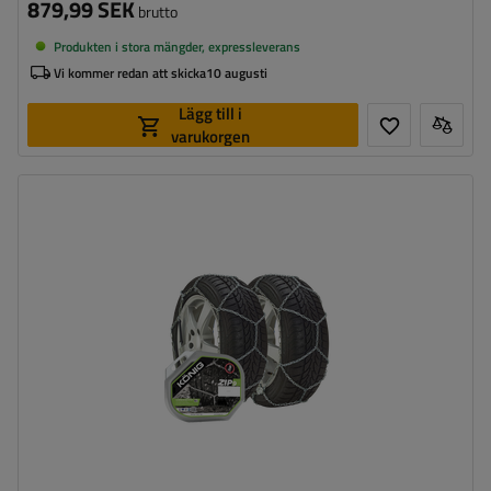
879,99 SEK
brutto
Produkten i stora mängder, expressleverans
Vi kommer redan att skicka
10 augusti
Lägg till i
varukorgen
Länkstorlek:
9 mm
Monteringssätt:
utan att köra upp på kedjan
Självspännare:
nej, efter några meters körning måste
de spännas manuellt
Certifikat:
ÖNORM V5117
,
TÜV/GS