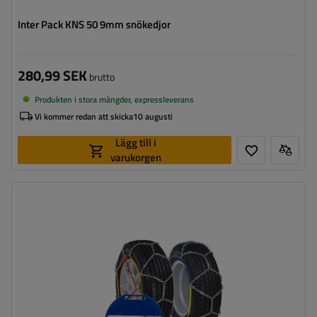
Inter Pack KNS 50 9mm snökedjor
280,99 SEK
brutto
Produkten i stora mängder, expressleverans
Vi kommer redan att skicka
10 augusti
Lägg till i
varukorgen
Länkstorlek:
9 mm
Självspännare:
nej, efter några meters körning måste
de spännas manuellt
Certifikat:
ÖNORM V5117
,
TÜV/GS