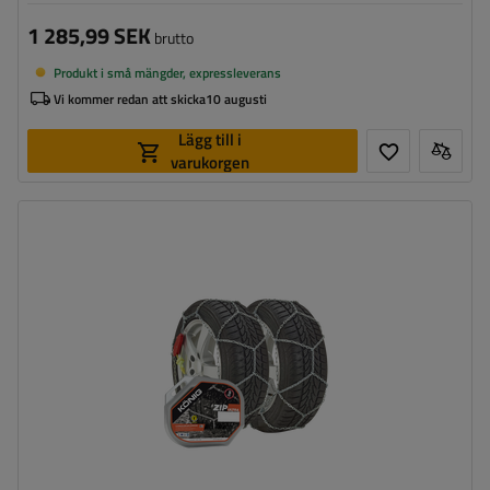
1 285,99 SEK
brutto
Produkt i små mängder, expressleverans
Vi kommer redan att skicka
10 augusti
Lägg till i
varukorgen
Länkstorlek:
9 mm
Monteringssätt:
utan att köra upp på kedjan
Självspännare:
ja
Certifikat:
ÖNORM V5117
,
TÜV/GS