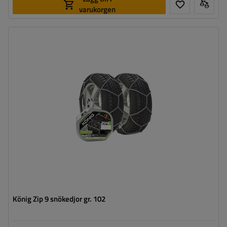
varukorgen
Länkstorlek:
9 mm
Monteringssätt:
utan att köra upp på kedjan
Självspännare:
nej, efter några meters körning måste
de spännas manuellt
Certifikat:
ÖNORM V5117
,
TÜV/GS
König Zip 9 snökedjor gr. 102