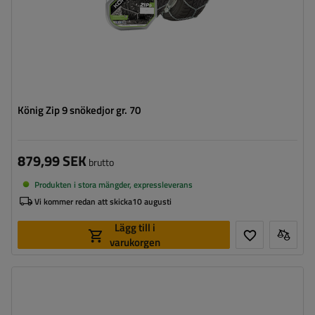
König Zip 9 snökedjor gr. 70
879,99 SEK
brutto
Produkten i stora mängder, expressleverans
Vi kommer redan att skicka
10 augusti
Lägg till i
varukorgen
Länkstorlek:
9 mm
Monteringssätt:
utan att köra upp på kedjan