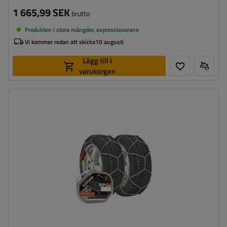
1 665,99 SEK
brutto
Produkten i stora mängder, expressleverans
Vi kommer redan att skicka
10 augusti
Lägg till i
varukorgen
Länkstorlek:
9 mm
Monteringssätt:
utan att köra upp på kedjan
Självspännare:
ja
Certifikat:
ÖNORM V5117
,
TÜV/GS