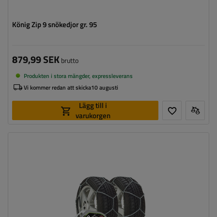
König Zip 9 snökedjor gr. 95
879,99 SEK
brutto
Produkten i stora mängder, expressleverans
Vi kommer redan att skicka
10 augusti
Lägg till i
varukorgen
Länkstorlek:
9 mm
Monteringssätt:
utan att köra upp på kedjan
Självspännare:
nej, efter några meters körning måste
de spännas manuellt
Certifikat:
ÖNORM V5117
,
TÜV/GS