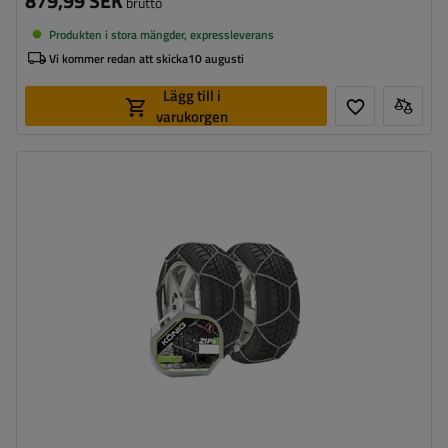
879,99 SEK
brutto
Produkten i stora mängder, expressleverans
Vi kommer redan att skicka
10 augusti
Lägg till i
varukorgen
Länkstorlek:
9 mm
Monteringssätt:
utan att köra upp på kedjan
Självspännare:
nej, efter några meters körning måste
de spännas manuellt
Certifikat:
ÖNORM V5117
,
TÜV/GS