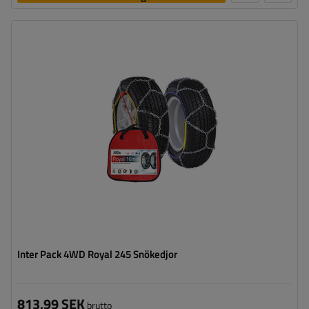
Länkstorlek:
16 mm
Självspännare:
nej, efter några meters körning måste
de spännas manuellt
Certifikat:
ÖNORM V5117
Inter Pack 4WD Royal 245 Snökedjor
813,99 SEK
brutto