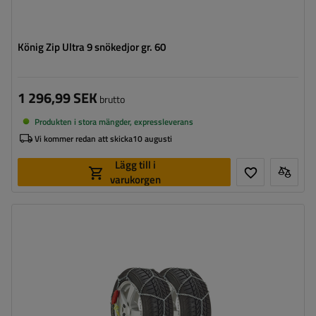
König Zip Ultra 9 snökedjor gr. 60
1 296,99 SEK
brutto
Produkten i stora mängder, expressleverans
Vi kommer redan att skicka
10 augusti
Lägg till i
varukorgen
Länkstorlek:
9 mm
Monteringssätt:
utan att köra upp på kedjan
Självspännare:
ja
Certifikat:
ÖNORM V5117
,
TÜV/GS