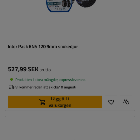
Inter Pack KNS 120 9mm snökedjor
527,99 SEK
brutto
Produkten i stora mängder, expressleverans
Vi kommer redan att skicka
10 augusti
Lägg till i
varukorgen
Länkstorlek:
9 mm
Självspännare:
nej, efter några meters körning måste
de spännas manuellt