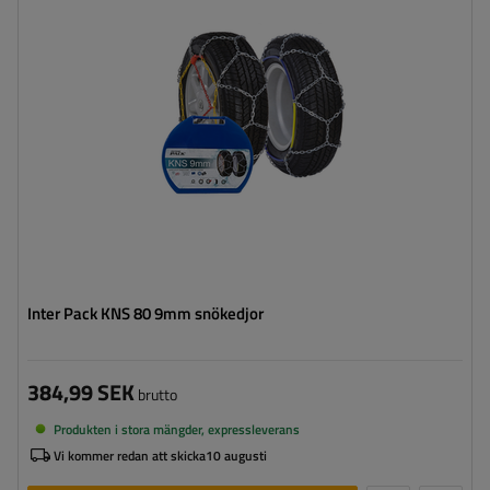
Självspännare:
nej, efter några meters körning måste
de spännas manuellt
Certifikat:
ÖNORM V5117
,
TÜV/GS
Inter Pack KNS 80 9mm snökedjor
384,99 SEK
brutto
Produkten i stora mängder, expressleverans
Vi kommer redan att skicka
10 augusti