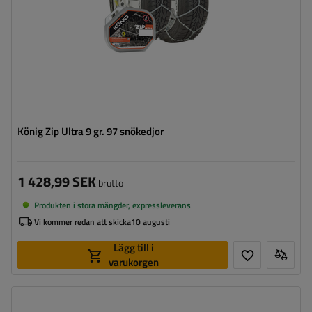
König Zip Ultra 9 gr. 97 snökedjor
1 428,99 SEK
brutto
Produkten i stora mängder, expressleverans
Vi kommer redan att skicka
10 augusti
Lägg till i
varukorgen
Länkstorlek:
9 mm