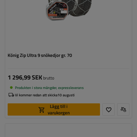
König Zip Ultra 9 snökedjor gr. 70
1 296,99 SEK
brutto
Produkten i stora mängder, expressleverans
Vi kommer redan att skicka
10 augusti
Lägg till i
varukorgen
Länkstorlek:
9 mm