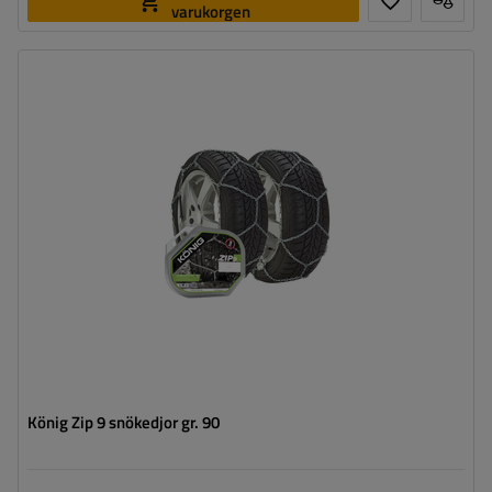
varukorgen
Länkstorlek:
9 mm
Monteringssätt:
utan att köra upp på kedjan
Självspännare:
nej, efter några meters körning måste
de spännas manuellt
Certifikat:
ÖNORM V5117
,
TÜV/GS
König Zip 9 snökedjor gr. 90