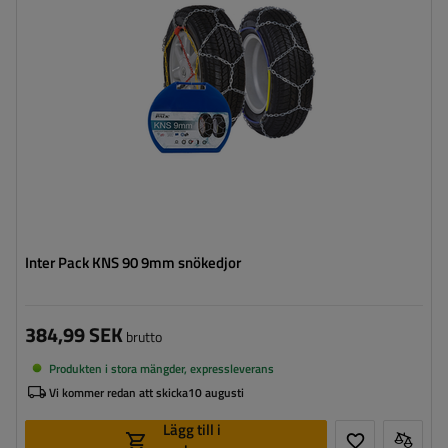
Certifikat:
ÖNORM V5117
,
TÜV/GS
Inter Pack KNS 90 9mm snökedjor
384,99 SEK
brutto
Produkten i stora mängder, expressleverans
Vi kommer redan att skicka
10 augusti
Lägg till i