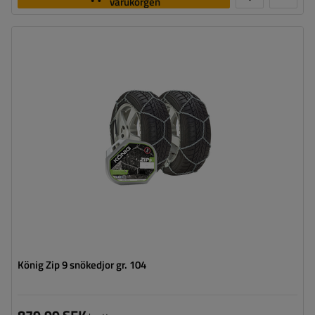
varukorgen
Länkstorlek:
9 mm
Monteringssätt:
utan att köra upp på kedjan
Självspännare:
nej, efter några meters körning måste
de spännas manuellt
Certifikat:
ÖNORM V5117
,
TÜV/GS
König Zip 9 snökedjor gr. 104