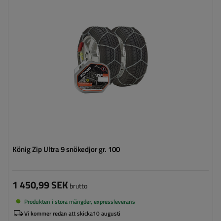
Monteringssätt:
utan att köra upp på kedjan
Självspännare:
ja
Certifikat:
ÖNORM V5117
,
TÜV/GS
König Zip Ultra 9 snökedjor gr. 100
1 450,99 SEK
brutto
Produkten i stora mängder, expressleverans
Vi kommer redan att skicka
10 augusti