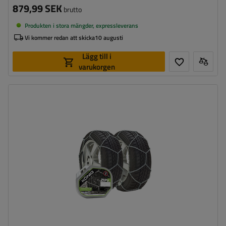
879,99 SEK
brutto
Produkten i stora mängder, expressleverans
Vi kommer redan att skicka
10 augusti
Lägg till i
varukorgen
Länkstorlek:
9 mm
Monteringssätt:
utan att köra upp på kedjan
Självspännare:
nej, efter några meters körning måste
de spännas manuellt
Certifikat:
ÖNORM V5117
,
TÜV/GS