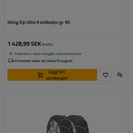
König Zip Ultra 9 snökedjor gr. 95
1 428,99 SEK
brutto
Produkten i stora mängder, expressleverans
Vi kommer redan att skicka
10 augusti
Lägg till i
varukorgen
Länkstorlek:
9 mm
Monteringssätt:
utan att köra upp på kedjan
Självspännare:
ja
Certifikat:
ÖNORM V5117
,
TÜV/GS