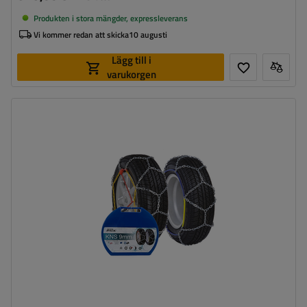
Produkten i stora mängder, expressleverans
Vi kommer redan att skicka
10 augusti
Lägg till i
varukorgen
Länkstorlek:
9 mm
Självspännare:
nej, efter några meters körning måste
de spännas manuellt
Certifikat:
ÖNORM V5117
,
TÜV/GS