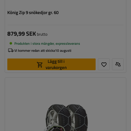
König Zip 9 snökedjor gr. 60
879,99 SEK
brutto
Produkten i stora mängder, expressleverans
Vi kommer redan att skicka
10 augusti
Lägg till i
varukorgen
Länkstorlek:
9 mm
Monteringssätt:
utan att köra upp på kedjan
Självspännare:
nej, efter några meters körning måste
de spännas manuellt
Certifikat:
ÖNORM V5117
,
TÜV/GS