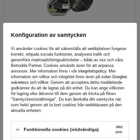
Konfiguration av samtycken
Vi använder cookies för att säkerställa att webbplatsen fungerar
König Zip 9 snökedjor gr. 100
korrekt, erbjuda sociala funktioner, analysera trafik och
genomföra marknadsföringsaktiviteter – både av oss och våra
Betrodda Partner. Cookies används även för att anpassa
annonser. Mer information finns i vår
integritetspolicy
. Mer
879,99 SEK
brutto
information om villkor och integritet finns även på sidan
Googles
sekretess och villkor
. Genom att acceptera detta meddelande
Produkten i stora mängder, expressleverans
godkänner du att de lagras på din enhet. Du kan ange villkoren
Vi kommer redan att skicka
10 augusti
för lagring eller åtkomst till dem genom att klicka på fliken
"Samtyckesinställningar". Du kan återkalla ditt samtycke när
Lägg till i
som helst genom att ta bort cookies från webbläsaren på den
varukorgen
aktuella enheten.
Alltid
Funktionella cookies (nödvändiga)
Länkstorlek:
9 mm
aktiv
Monteringssätt:
utan att köra upp på kedjan