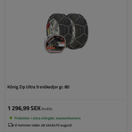
Monteringssätt:
utan att köra upp på kedjan
Självspännare:
ja
Certifikat:
ÖNORM V5117
,
TÜV/GS
König Zip Ultra 9 snökedjor gr. 80
1 296,99 SEK
brutto
Produkten i stora mängder, expressleverans
Vi kommer redan att skicka
10 augusti