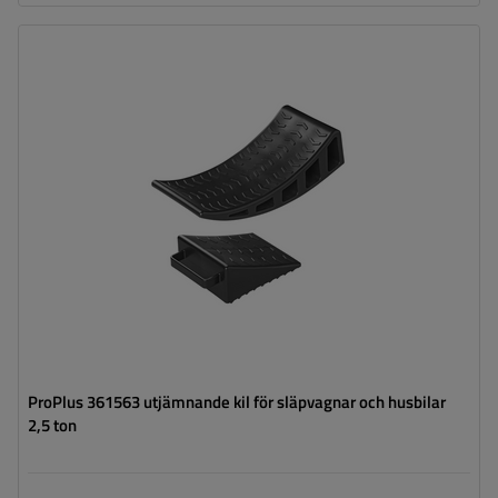
Maksymalne obciążenie statyczne:
2500 kg
Längd:
370 mm
Höjd:
100 mm
Material:
plast
ProPlus 361563 utjämnande kil för släpvagnar och husbilar
2,5 ton