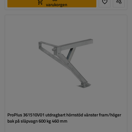
varukorgen
Maximal bärkraft:
600 kg
Höjd:
460 mm
Stödben:
hörnben
Set:
nej
ProPlus 361510V01 utdragbart hörnstöd vänster fram/höger
bak på släpvagn 600 kg 460 mm