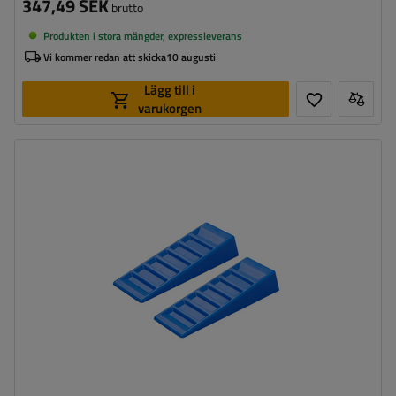
347,49 SEK
brutto
Produkten i stora mängder, expressleverans
Vi kommer redan att skicka
10 augusti
Lägg till i
varukorgen
Maksymalne obciążenie statyczne:
3000 kg
Längd:
415 mm
Material:
plast
Höjd:
75 mm