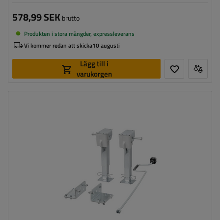
578,99 SEK
brutto
Produkten i stora mängder, expressleverans
Vi kommer redan att skicka
10 augusti
Lägg till i
varukorgen
Maximal bärkraft:
500 kg
Höjd:
290 - 460 mm
Stödben:
utdragbart
Set:
ja