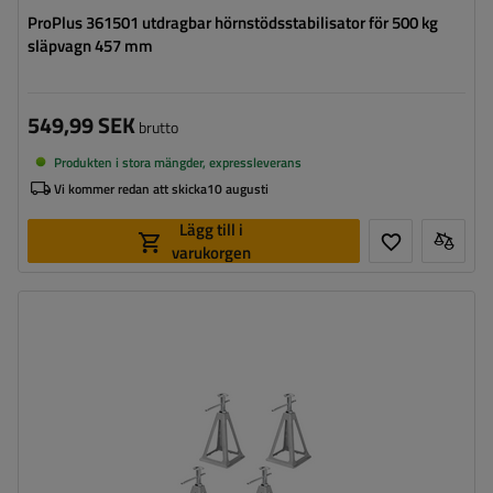
ProPlus 361501 utdragbar hörnstödsstabilisator för 500 kg
släpvagn 457 mm
549,99 SEK
brutto
Produkten i stora mängder, expressleverans
Vi kommer redan att skicka
10 augusti
Lägg till i
varukorgen
Maximal bärkraft:
3600 kg
Höjd:
280 - 430 mm
Stödben:
utdragbart