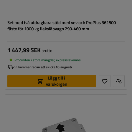
Set med två utdragbara stöd med vev och ProPlus 361500-
fäste för 1000 kg flaksläpvagn 290-460 mm
1 447,99 SEK
brutto
Produkten i stora mängder, expressleverans
Vi kommer redan att skicka
10 augusti
Lägg till i
varukorgen
Längd:
94 mm
Bredd:
58 mm
Skyddsklass:
IP 65