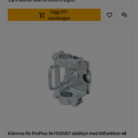
Vi kommer redan att skicka
10 augusti
Lägg till i
varukorgen
Diameter på röret:
48 mm
Maximal bärkraft:
300 kg
Material:
Stål
Klämma för ProPlus 341532V01 stödhjul med tiltfunktion 48