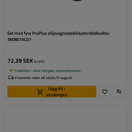
Set med fyra ProPlus släpvagnsstabilisatorstödkuddar
360801AC01
72,39 SEK
brutto
Produkten i stora mängder, expressleverans
Vi kommer redan att skicka
10 augusti
Lägg till i
varukorgen
Maksymalne obciążenie statyczne:
5000 kg
Längd:
610 mm
Höjd:
120 mm