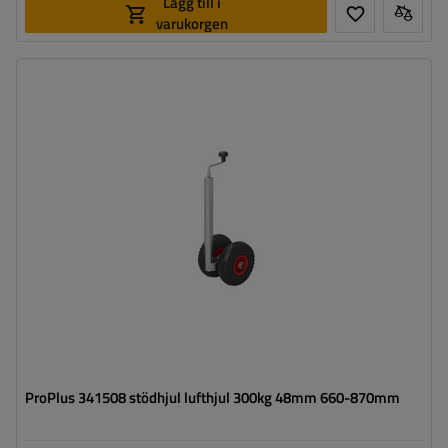
Lägg till i
varukorgen
Diameter på röret:
48 mm
Maximal bärkraft:
300 kg
Höjd:
660 - 870 mm
Typ av stödhjul:
standard
Fästning:
med klämfäste
ProPlus 341508 stödhjul lufthjul 300kg 48mm 660-870mm