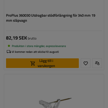
ProPlus 360030 Utdragbar stödförlängning för 340 mm 19
mm släpvagn
82,19 SEK
brutto
Produkten i stora mängder, expressleverans
Vi kommer redan att skicka
10 augusti
Lägg till i
varukorgen
Maximal bärkraft:
750 kg
Höjd:
495 mm
Stödben:
hörnben
Set:
nej