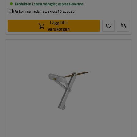
Produkten i stora mängder, expressleverans
Vi kommer redan att skicka
10 augusti
Lägg till i
varukorgen
Maximal bärkraft:
500 kg
Höjd:
457 mm
Stödben:
hörnben
Set:
nej