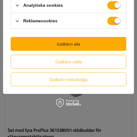
Analytiska cookies
Lägg till i
varukorgen
Reklamecookies
Godkänn alla
Godkänn valda
Godkänn nödvändiga
Set med fyra ProPlus 361538V01 stödkuddar för
släpvagnsstabilisatorer