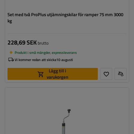
Set med två ProPlus utjämningskilar för ramper 75 mm 3000
kg
228,69 SEK
brutto
Produkt i små mängder, expressleverans
Vi kommer redan att skicka
10 augusti
Lägg till i
varukorgen
Diameter på röret:
48 mm
Maximal bärkraft:
150 kg
Höjd:
800 - 1040 mm
Typ av stödhjul:
standard
Fästning:
med klämfäste