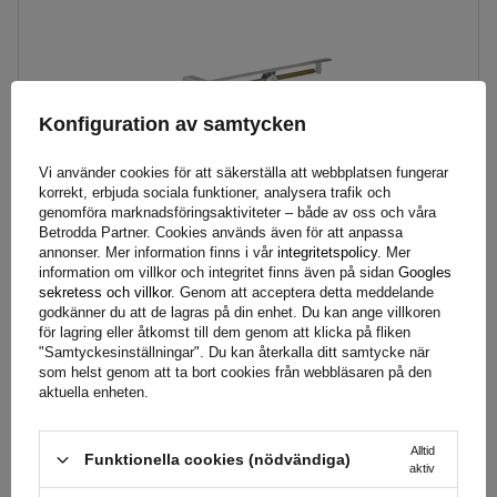
Höjd:
495 mm
Stödben:
hörnben
Set:
nej
Konfiguration av samtycken
Vi använder cookies för att säkerställa att webbplatsen fungerar
korrekt, erbjuda sociala funktioner, analysera trafik och
genomföra marknadsföringsaktiviteter – både av oss och våra
Betrodda Partner. Cookies används även för att anpassa
annonser. Mer information finns i vår
integritetspolicy
. Mer
information om villkor och integritet finns även på sidan
Googles
sekretess och villkor
. Genom att acceptera detta meddelande
godkänner du att de lagras på din enhet. Du kan ange villkoren
ProPlus 361506 utdragbar hörnstödsstabilisator för 1100 kg
för lagring eller åtkomst till dem genom att klicka på fliken
släpvagn 495 mm
"Samtyckesinställningar". Du kan återkalla ditt samtycke när
som helst genom att ta bort cookies från webbläsaren på den
aktuella enheten.
752,99 SEK
brutto
Alltid
Funktionella cookies (nödvändiga)
Produkten i stora mängder, expressleverans
aktiv
Vi kommer redan att skicka
10 augusti