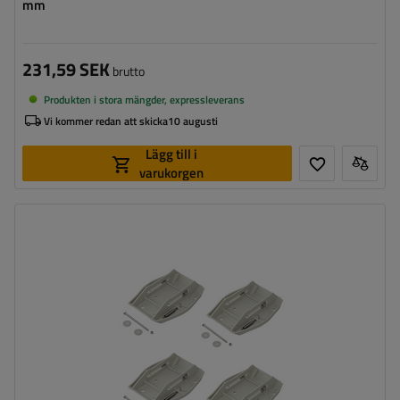
mm
231,59 SEK
brutto
Produkten i stora mängder, expressleverans
Vi kommer redan att skicka
10 augusti
Lägg till i
varukorgen
Maximal bärkraft:
1 szt. / 375 kg
,
4 szt. / 1500 kg
Längd:
27,5 cm
Bredd:
20,5 cm