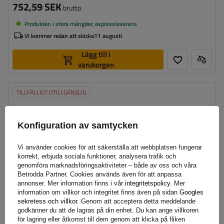
752,59 SEK
brutto
Produkten i stora mängder, expressleverans
Vi kommer redan att skicka
11 augusti
Lägg till i
varukorgen
TILLFÄLLIGT OTILLGÄNGLIG
Konfiguration av samtycken
Vi använder cookies för att säkerställa att webbplatsen fungerar
korrekt, erbjuda sociala funktioner, analysera trafik och
genomföra marknadsföringsaktiviteter – både av oss och våra
Betrodda Partner. Cookies används även för att anpassa
annonser. Mer information finns i vår
integritetspolicy
. Mer
information om villkor och integritet finns även på sidan
Googles
sekretess och villkor
. Genom att acceptera detta meddelande
godkänner du att de lagras på din enhet. Du kan ange villkoren
för lagring eller åtkomst till dem genom att klicka på fliken