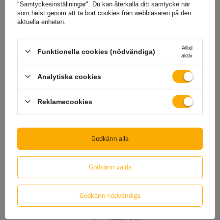
"Samtyckesinställningar". Du kan återkalla ditt samtycke när
som helst genom att ta bort cookies från webbläsaren på den
aktuella enheten.
XIMPLIO CAMP-TOUR-M cykelställ för släpvagnsdragstång
Alltid
Funktionella cookies (nödvändiga)
aktiv
1 199,79 SEK
brutto
Analytiska cookies
Ej tillgänglig, leverans snart
Individuell frakt
Se produkten
Reklamecookies
TILLFÄLLIGT OTILLGÄNGLIG
Godkänn alla
Ilość rowerów:
2
Maksymalna waga roweru:
40 kg
Maksymalna szerokość opony:
52 mm
Godkänn valda
Godkänn nödvändiga