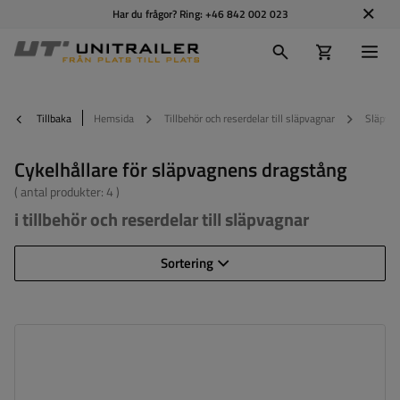
Har du frågor? Ring:
+46 842 002 023
Tillbaka
Hemsida
Tillbehör och reserdelar till släpvagnar
Släpvag
Cykelhållare för släpvagnens dragstång
( antal produkter:
4
)
i tillbehör och reserdelar till släpvagnar
Sortering
Ilość rowerów:
2
Ładowność platformy rowerowej:
40 kg
Bredd:
125 cm