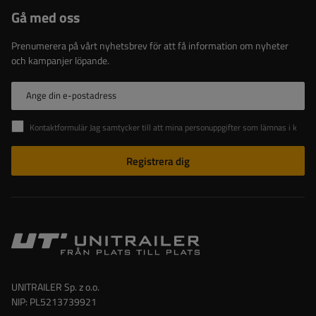
Gå med oss
Prenumerera på vårt nyhetsbrev för att få information om nyheter
och kampanjer löpande.
Ange din e-postadress
Kontaktformulär Jag samtycker till att mina personuppgifter som lämnas i kontaktformuläret behandlas i enlighet med Europaparlamentets och rådets förordning (EU).
Registrera dig
UNITRAILER Sp. z o.o.
NIP: PL5213739921