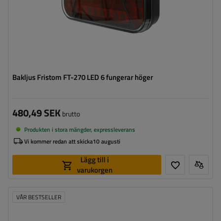
Bakljus Fristom FT-270 LED 6 fungerar höger
480,49 SEK
brutto
Produkten i stora mängder, expressleverans
Vi kommer redan att skicka
10 augusti
Lägg till i
varukorgen
VÅR BESTSELLER
Monteringssida:
vänster
Ljuskälla:
LED