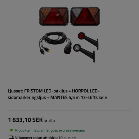
Kabelns längd:
5,5 m
Ljuskälla:
LED
Spänning:
12 V
Lampans funktioner:
Positionsljus
,
Stoppljus
,
Riktningsindikator
,
Bakåtriktad
lampa
,
Dimljus
,
Markeringsljus för
ändlinjen
,
Belysning för
registreringsskylt
,
Reflektor
Ljusset: FRISTOM LED-bakljus + HORPOL LED-
sidomarkeringsljus + MANTES 5,5 m 13-stifts sele
1 633,10 SEK
brutto
Produkten i stora mängder, expressleverans
Vi kommer redan att skicka
10 augusti