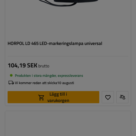
HORPOL LD 465 LED-markeringslampa universal
104,19 SEK
brutto
Produkten i stora mängder, expressleverans
Vi kommer redan att skicka
10 augusti
Lägg till i
varukorgen
Monteringssida:
universal
Ljuskälla:
LED
Spänning:
12 V