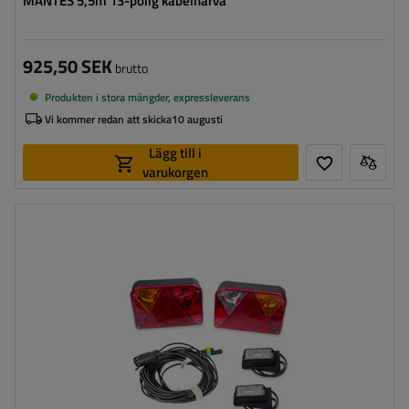
MANTES 5,5m 13-polig kabelhärva
925,50 SEK
brutto
Produkten i stora mängder, expressleverans
Vi kommer redan att skicka
10 augusti
Lägg till i
varukorgen
Anslutning:
7 PIN
Kabelns längd:
7 m
Ljuskälla:
glödlampa
,
LED
Spänning:
12 V
Lampans funktioner:
Positionsljus
,
Stoppljus
,
Riktningsindikator
,
Dimljus
,
Markeringsljus för ändlinjen
,
Belysning för registreringsskylt
,
Reflektor