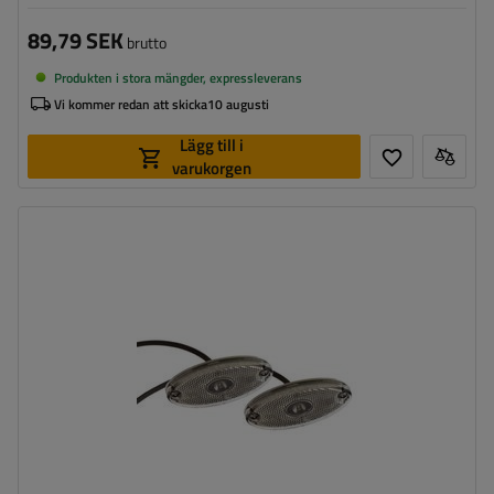
89,79 SEK
brutto
Produkten i stora mängder, expressleverans
Vi kommer redan att skicka
10 augusti
Lägg till i
varukorgen
Monteringssida:
universal
Ljuskälla:
LED
Spänning:
12 V
Lampans funktioner:
främre positionslykta
,
Reflektor
Ledning för markeringslykta för
platt
ytterkant: