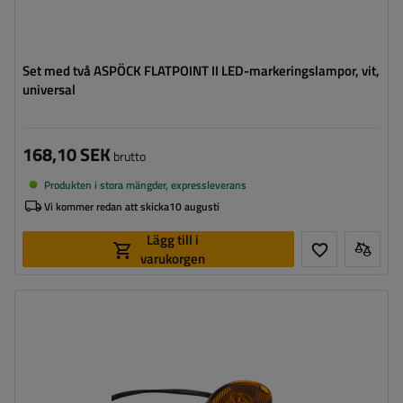
Set med två ASPÖCK FLATPOINT II LED-markeringslampor, vit,
universal
168,10 SEK
brutto
Produkten i stora mängder, expressleverans
Vi kommer redan att skicka
10 augusti
Lägg till i
varukorgen
Monteringssida:
universal
Ljuskälla:
LED
Spänning:
12 V
Lampans funktioner:
sidomarkeringslykta
,
Reflektor
Ledning för markeringslykta för
platt