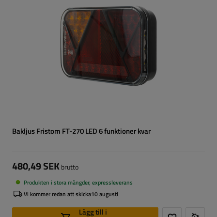
Spänning:
12 V
Typ av anslutning:
5 PIN byonet
Lampans funktioner:
Positionsljus
,
Stoppljus
,
Riktningsindikator
,
Dimljus
,
Belysning för registreringsskylt
,
Reflektor
Bakljus Fristom FT-270 LED 6 funktioner kvar
480,49 SEK
brutto
Produkten i stora mängder, expressleverans
Vi kommer redan att skicka
10 augusti
Lägg till i