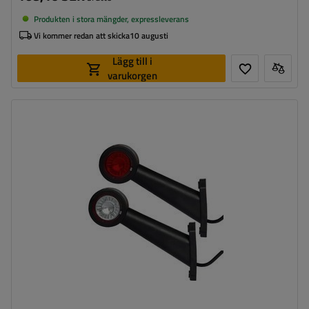
Produkten i stora mängder, expressleverans
Vi kommer redan att skicka
10 augusti
Lägg till i
varukorgen
Monteringssida:
vänster+höger
Ljuskälla:
LED
Spänning:
12/24 V
Lampans funktioner:
främre positionslykta
,
Bakre
positionslykta
Ledning för markeringslykta för
rund
ytterkant: