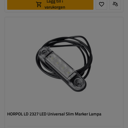
Lägg till i
varukorgen
Monteringssida:
universal
Ljuskälla:
LED
Spänning:
12/24 V
Lampans funktioner:
främre positionslykta
Ledning för markeringslykta för
två enkla
ytterkant:
HORPOL LD 2327 LED Universal Slim Marker Lampa