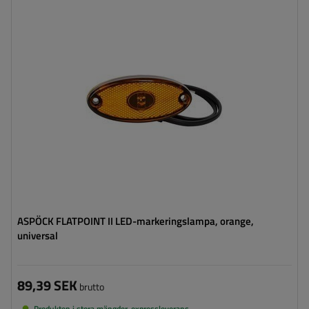
Monteringssida:
universal
Ljuskälla:
LED
Spänning:
12 V
Lampans funktioner:
sidomarkeringslykta
,
Reflektor
Ledning för markeringslykta för
platt
ytterkant:
ASPÖCK FLATPOINT II LED-markeringslampa, orange,
universal
89,39 SEK
brutto
Produkten i stora mängder, expressleverans