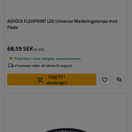
ASPÖCK FLEXIPOINT LED Universal Markeringslampa med
Fäste
68,59 SEK
brutto
Produkten i stora mängder, expressleverans
Vi kommer redan att skicka
10 augusti
Lägg till i
varukorgen
Monteringssida:
universal
Ljuskälla:
LED
Spänning:
12 V
Lampans funktioner:
främre positionslykta
,
Reflektor
Ledning för markeringslykta för
platt