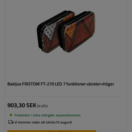
Ljuskälla:
LED
Spänning:
12 V
Typ av anslutning:
5 PIN byonet
Lampans funktioner:
Positionsljus
,
Stoppljus
,
Riktningsindikator
,
Bakåtriktad
lampa
,
Dimljus
,
Belysning för
registreringsskylt
,
Reflektor
Bakljus FRISTOM FT-270 LED 7 funktioner vänster+höger
903,30 SEK
brutto
Produkten i stora mängder, expressleverans
Vi kommer redan att skicka
10 augusti