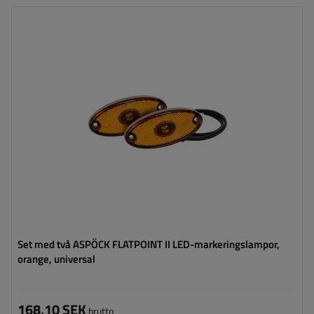
Monteringssida:
universal
Ljuskälla:
LED
Spänning:
12 V
Lampans funktioner:
sidomarkeringslykta
,
Reflektor
Ledning för markeringslykta för
platt
ytterkant:
Set med två ASPÖCK FLATPOINT II LED-markeringslampor,
orange, universal
168,10 SEK
brutto