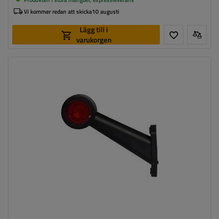
Vi kommer redan att skicka
10 augusti
Lägg till i
varukorgen
Monteringssida:
vänster
Ljuskälla:
LED
Spänning:
12/24 V
Lampans funktioner:
främre positionslykta
,
Bakre
positionslykta
Ledning för markeringslykta för
rund
ytterkant: