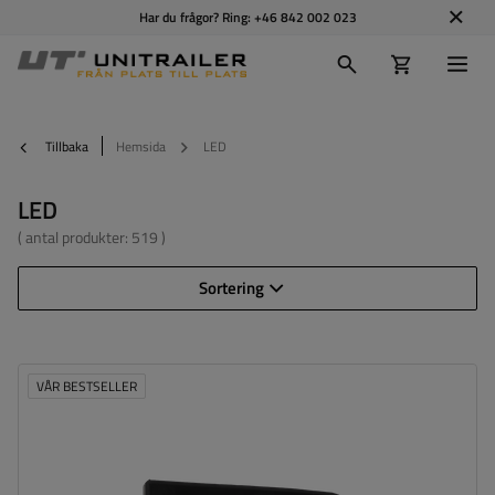
Har du frågor? Ring:
+46 842 002 023
Tillbaka
Hemsida
LED
LED
( antal produkter:
519
)
Sortering
VÅR BESTSELLER
Monteringssida:
universal
Ljuskälla:
LED
Spänning:
12/24 V
Lampans funktioner:
främre positionslykta
,
Reflektor