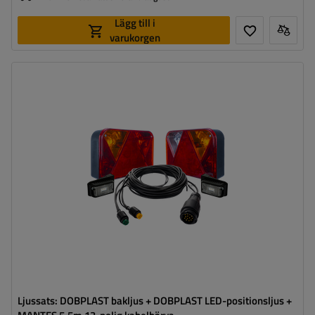
Lägg till i
varukorgen
Anslutning:
13 polig
Kabelns längd:
5,5 m
Ljuskälla:
glödlampa
,
LED
Spänning:
12 V
Lampans funktioner:
Positionsljus
,
Stoppljus
,
Riktningsindikator
,
Dimljus
,
Markeringsljus för ändlinjen
,
Belysning för registreringsskylt
,
Reflektor
Ljussats: DOBPLAST bakljus + DOBPLAST LED-positionsljus +