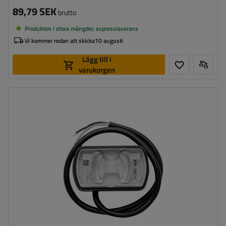
89,79 SEK
brutto
Produkten i stora mängder, expressleverans
Vi kommer redan att skicka
10 augusti
Lägg till i
varukorgen
Monteringssida:
universal
Ljuskälla:
LED
Spänning:
12/24 V
Lampans funktioner:
främre positionslykta
Ledning för markeringslykta för
rund
ytterkant: