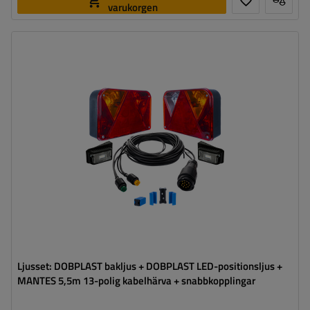
varukorgen
Anslutning:
13 polig
Kabelns längd:
5,5 m
Ljuskälla:
glödlampa
,
LED
Spänning:
12 V
Lampans funktioner:
Positionsljus
,
Stoppljus
,
Riktningsindikator
,
Dimljus
,
Markeringsljus för ändlinjen
,
Belysning för registreringsskylt
,
Reflektor
Ljusset: DOBPLAST bakljus + DOBPLAST LED-positionsljus +
MANTES 5,5m 13-polig kabelhärva + snabbkopplingar