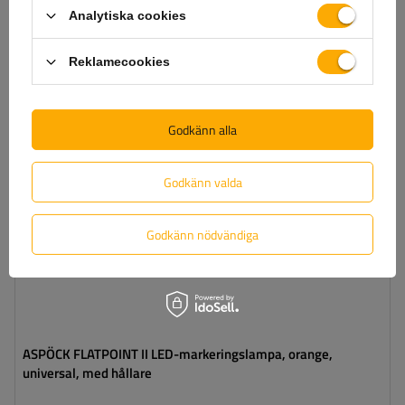
varukorgen
Analytiska cookies
Reklamecookies
Monteringssida:
universal
Ljuskälla:
LED
Spänning:
12 V
Godkänn alla
Lampans funktioner:
sidomarkeringslykta
,
Reflektor
Ledning för markeringslykta för
platt
ytterkant:
Godkänn valda
Godkänn nödvändiga
ASPÖCK FLATPOINT II LED-markeringslampa, orange,
universal, med hållare