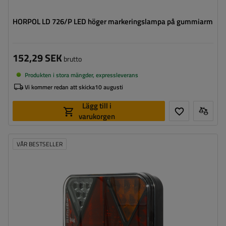
HORPOL LD 726/P LED höger markeringslampa på gummiarm
152,29 SEK
brutto
Produkten i stora mängder, expressleverans
Vi kommer redan att skicka
10 augusti
Lägg till i
varukorgen
VÅR BESTSELLER
Monteringssida:
höger
Ljuskälla:
LED
Spänning:
12 V
Typ av anslutning:
5 PIN byonet
Lampans funktioner:
Positionsljus
,
Stoppljus
,
Riktningsindikator
,
Bakåtriktad
lampa
,
Belysning för
registreringsskylt
,
Reflektor