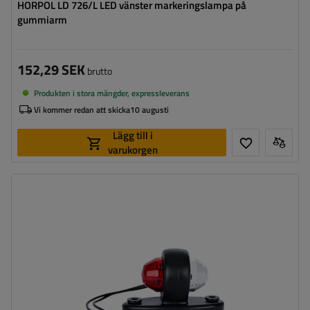
HORPOL LD 726/L LED vänster markeringslampa på
gummiarm
152,29 SEK
brutto
Produkten i stora mängder, expressleverans
Vi kommer redan att skicka
10 augusti
Lägg till i
varukorgen
Monteringssida:
universal
Ljuskälla:
LED
Spänning:
12/24 V
Lampans funktioner:
främre positionslykta
,
Bakre
positionslykta
Ledning för markeringslykta för
två enkla
ytterkant: