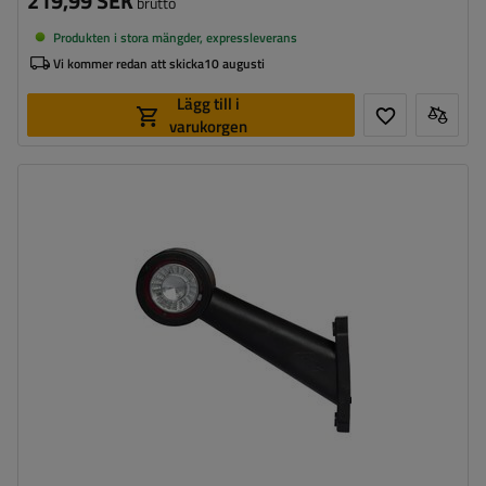
219,99 SEK
brutto
Produkten i stora mängder, expressleverans
Vi kommer redan att skicka
10 augusti
Lägg till i
varukorgen
Monteringssida:
höger
Ljuskälla:
LED
Spänning:
12/24 V
Lampans funktioner:
främre positionslykta
,
Bakre
positionslykta
Ledning för markeringslykta för
rund
ytterkant: