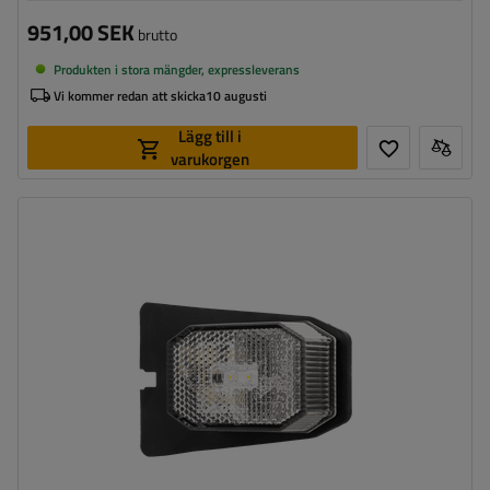
951,00 SEK
brutto
Produkten i stora mängder, expressleverans
Vi kommer redan att skicka
10 augusti
Lägg till i
varukorgen
Monteringssida:
universal
Ljuskälla:
LED
Spänning:
12 V
Lampans funktioner:
främre positionslykta
,
Reflektor
Ledning för markeringslykta för
platt
ytterkant: