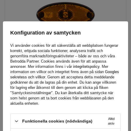
Lampans funktioner:
sidomarkeringslykta
,
Reflektor
Ledning för markeringslykta för
platt
ytterkant:
Konfiguration av samtycken
Vi använder cookies för att säkerställa att webbplatsen fungerar
korrekt, erbjuda sociala funktioner, analysera trafik och
genomföra marknadsföringsaktiviteter – både av oss och våra
Betrodda Partner. Cookies används även för att anpassa
annonser. Mer information finns i vår
integritetspolicy
. Mer
information om villkor och integritet finns även på sidan
Googles
ASPÖCK FLATPOINT II LED-markeringslampa, orange,
sekretess och villkor
. Genom att acceptera detta meddelande
universal, med fäste
godkänner du att de lagras på din enhet. Du kan ange villkoren
för lagring eller åtkomst till dem genom att klicka på fliken
"Samtyckesinställningar". Du kan återkalla ditt samtycke när
som helst genom att ta bort cookies från webbläsaren på den
89,39 SEK
brutto
aktuella enheten.
Produkten i stora mängder, expressleverans
Vi kommer redan att skicka
10 augusti
Alltid
Funktionella cookies (nödvändiga)
aktiv
Lägg till i