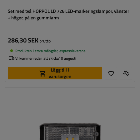
Set med två HORPOL LD 726 LED-markeringslampor, vänster
+ höger, på en gummiarm
286,30 SEK
brutto
Produkten i stora mängder, expressleverans
Vi kommer redan att skicka
10 augusti
Lägg till i
varukorgen
Monteringssida:
universal
Ljuskälla:
LED
Spänning:
12/24 V
Lampans funktioner:
främre positionslykta
,
Reflektor
Ledning för markeringslykta för
platt
ytterkant: