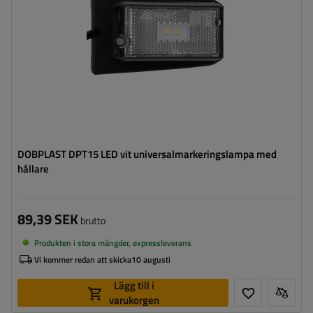
Ledning för markeringslykta för
platt
ytterkant:
DOBPLAST DPT15 LED vit universalmarkeringslampa med
hållare
89,39 SEK
brutto
Produkten i stora mängder, expressleverans
Vi kommer redan att skicka
10 augusti
Lägg till i
varukorgen