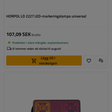
HORPOL LD 2227 LED-markeringslampa universal
107,09 SEK
brutto
Produkten i stora mängder, expressleverans
Vi kommer redan att skicka
10 augusti
Lägg till i
varukorgen
Monteringssida:
universal
Ljuskälla:
LED
Spänning:
12/24 V
Typ av anslutning:
kabel
Lampans funktioner:
Positionsljus
,
Stoppljus
,
Riktningsindikator
,
Reflektor