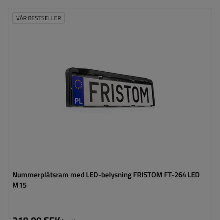
VÅR BESTSELLER
Ljuskälla:
LED
Spänning:
12/36 V
Kabelns längd:
1,5 m
Nummerplåtsram med LED-belysning FRISTOM FT-264 LED
M15