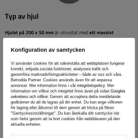
Typ av hjul
Hjulet på 200 x 50 mm
är utrustat med
ett massivt
gummidäck
, vilket eliminerar risken för punkteringar och
säkerställer hög hållbarhet under användning.
Plastfälgarna
Konfiguration av samtycken
minskar konstruktionens totala vikt och är
motståndskraftiga mot korrosion och fukt, samtidigt som de
Vi använder cookies för att säkerställa att webbplatsen fungerar
bibehåller tillräcklig styrka och stabilitet för dagligt bruk.
korrekt, erbjuda sociala funktioner, analysera trafik och
genomföra marknadsföringsaktiviteter – både av oss och våra
Betrodda Partner. Cookies används även för att anpassa
annonser. Mer information finns i vår
integritetspolicy
. Mer
information om villkor och integritet finns även på sidan
Googles
sekretess och villkor
. Genom att acceptera detta meddelande
godkänner du att de lagras på din enhet. Du kan ange villkoren
för lagring eller åtkomst till dem genom att klicka på fliken
"Samtyckesinställningar". Du kan återkalla ditt samtycke när
som helst genom att ta bort cookies från webbläsaren på den
Korrosionsskydd
aktuella enheten.