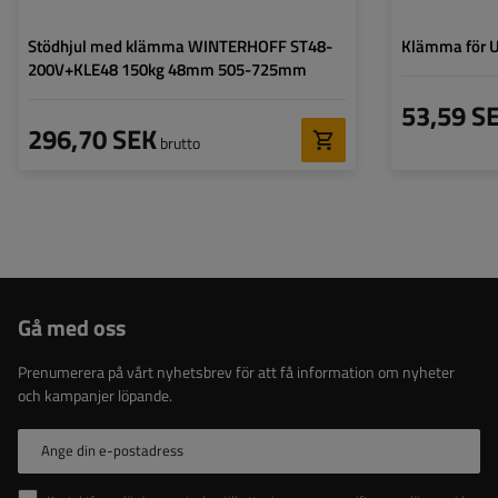
Stödhjul med klämma WINTERHOFF ST48-
Klämma för 
200V+KLE48 150kg 48mm 505-725mm
53,59 S
296,70 SEK
brutto
Gå med oss
Prenumerera på vårt nyhetsbrev för att få information om nyheter
och kampanjer löpande.
Ange din e-postadress