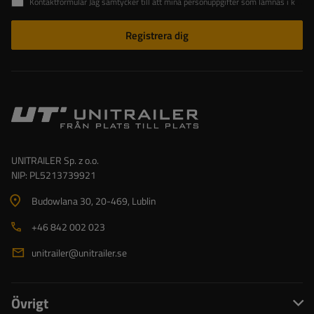
Kontaktformulär Jag samtycker till att mina personuppgifter som lämnas i kontaktformuläret behandlas i enlighet med Europaparlamentets och rådets förordning (EU).
Registrera dig
UNITRAILER Sp. z o.o.
NIP: PL5213739921
Budowlana 30
, 20-469
, Lublin
+46 842 002 023
unitrailer@unitrailer.se
Övrigt