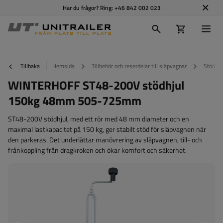
Har du frågor? Ring:
+46 842 002 023
Tillbaka
Hemsida
Tillbehör och reserdelar till släpvagnar
Stödhju
WINTERHOFF ST48-200V stödhjul
150kg 48mm 505-725mm
ST48-200V stödhjul, med ett rör med 48 mm diameter och en
maximal lastkapacitet på 150 kg, ger stabilt stöd för släpvagnen när
den parkeras. Det underlättar manövrering av släpvagnen, till- och
frånkoppling från dragkroken och ökar komfort och säkerhet.