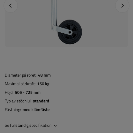
Föregående foto
Nästa 
Diameter på röret
48 mm
Maximal bärkraft
150 kg
Höjd
505 - 725 mm
Typ av stödhjul
standard
Fästning
med klämfäste
Se fullständig specifikation