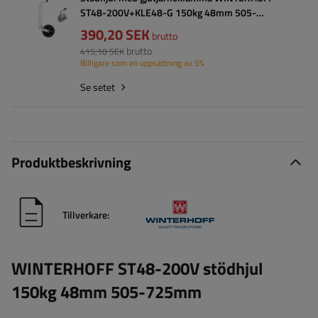
ST48-200V+KLE48-G 150kg 48mm 505-
725mm
390,20 SEK
brutto
brutto
415,10 SEK
Billigare som en uppsättning av 5%
Se setet
Produktbeskrivning
Tillverkare:
WINTERHOFF ST48-200V stödhjul
150kg 48mm 505-725mm