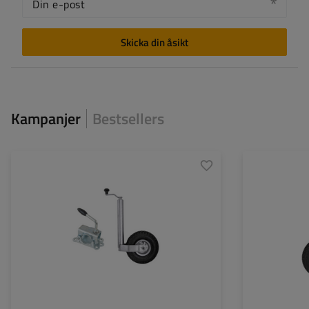
Din e-post
Skicka din åsikt
Kampanjer
Bestsellers
Diameter på röret:
48 mm
Diameter på röret
Maximal bärkraft:
150 kg
Maximal bärkraft
Höjd:
500 - 720 mm
Höjd:
Typ av stödhjul:
standard
Typ av stödhjul:
Fästning:
med klämfäste
Fästning: