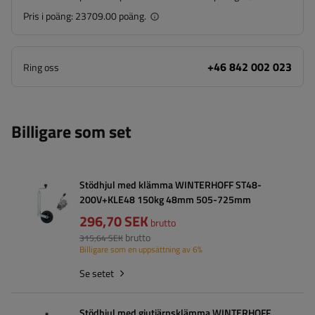
Pris i poäng:
23709.00 poäng.
+46 842 002 023
Ring oss
Billigare som set
Stödhjul med klämma WINTERHOFF ST48-
200V+KLE48 150kg 48mm 505-725mm
296,70 SEK
brutto
brutto
315,64 SEK
Billigare som en uppsättning av 6%
Se setet
Stödhjul med gjutjärnsklämma WINTERHOFF