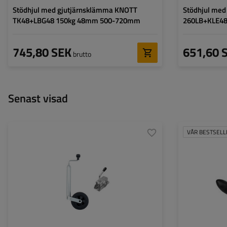
Stödhjul med gjutjärnsklämma KNOTT
Stödhjul me
TK48+LBG48 150kg 48mm 500-720mm
260LB+KLE4
745,80 SEK
651,60 
brutto
Senast visad
VÅR BESTSELL
Diameter på röret:
48 mm
Diameter på röret
Maximal bärkraft:
150 kg
Material:
Höjd:
505 - 725 mm
Typ av stödhjul:
standard
Fästning:
med klämfäste