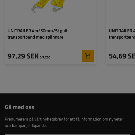
UNITRAILER 4m/50mm/5t gult
UNITRAILER 
transportband med spännare
transportban
97,29 SEK
54,69 S
brutto
Gå med oss
Prenumerera på vårt nyhetsbrev för att få information om nyheter
och kampanjer löpande.