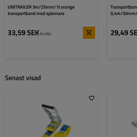
UNITRAILER 3m/25mm/1t orange
Transportban
transportband med spännare
0,4m/50mm/4
33,59 SEK
29,49 S
brutto
Senast visad
Spännbandets längd:
4 m
Spännbandets län
Spännbandets bredd:
50 mm
Spännbandets br
Surrningskapacitet (LC):
5 ton (5000 DAN)
Surrningskapacite
Standard spännkraft (STF):
300 daN
Standard spännkra