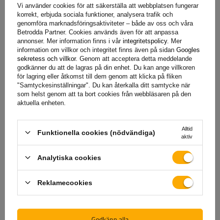
Vi använder cookies för att säkerställa att webbplatsen fungerar
korrekt, erbjuda sociala funktioner, analysera trafik och
Standard Tension Force (STF)
genomföra marknadsföringsaktiviteter – både av oss och våra
Betrodda Partner. Cookies används även för att anpassa
annonser. Mer information finns i vår
integritetspolicy
. Mer
Spännkraften är 300 daN, vilket innebär att remmen pressar
information om villkor och integritet finns även på sidan
Googles
sekretess och villkor
. Genom att acceptera detta meddelande
lasten med en kraft motsvarande 300 kg, vilket effektivt
godkänner du att de lagras på din enhet. Du kan ange villkoren
säkrar den mot förskjutning under transport. Detta är en
för lagring eller åtkomst till dem genom att klicka på fliken
nyckelparameter för transportbandet, som bestämmer
"Samtyckesinställningar". Du kan återkalla ditt samtycke när
som helst genom att ta bort cookies från webbläsaren på den
spännkraften som kan erhållas med standardremspänning
aktuella enheten.
med hjälp av en spännare (spärrhake). Denna parameter är
särskilt viktig vid planering av lastsäkring, eftersom den
Alltid
informerar om den faktiska kraften som säkrar lasten vid
Funktionella cookies (nödvändiga)
aktiv
användning av standardremspänning, vilket ökar lastens
säkerhet under transport.
Analytiska cookies
Standard Hand Force (SHF)
Reklamecookies
Den manuella spännkraften är 50 daN, vilket innebär den
kraft som måste appliceras på spännaren för att säkra lasten
Godkänn alla