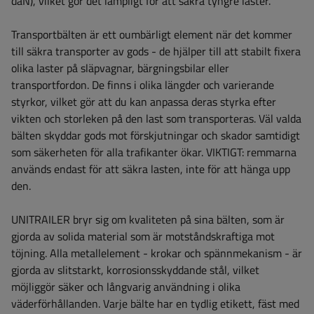
daN), vilket gör det lämpligt för att säkra tyngre laster.
Transportbälten är ett oumbärligt element när det kommer
till säkra transporter av gods - de hjälper till att stabilt fixera
olika laster på släpvagnar, bärgningsbilar eller
transportfordon. De finns i olika längder och varierande
styrkor, vilket gör att du kan anpassa deras styrka efter
vikten och storleken på den last som transporteras. Väl valda
bälten skyddar gods mot förskjutningar och skador samtidigt
som säkerheten för alla trafikanter ökar.
VIKTIGT: remmarna
används endast för att säkra lasten, inte för att hänga upp
den.
UNITRAILER bryr sig om kvaliteten på sina bälten, som är
gjorda av solida material som är motståndskraftiga mot
töjning. Alla metallelement - krokar och spännmekanism - är
gjorda av slitstarkt, korrosionsskyddande stål, vilket
möjliggör säker och långvarig användning i olika
väderförhållanden. Varje bälte har en tydlig etikett, fäst med