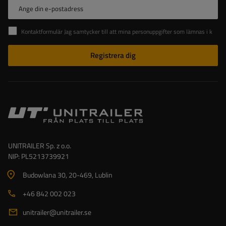
Ange din e-postadress
Kontaktformulär Jag samtycker till att mina personuppgifter som lämnas i kontaktformuläret behandlas i enlighet med Europaparlamentets och rådets förordning (EU).
Registrera dig
UNITRAILER Sp. z o.o.
NIP: PL5213739921
Budowlana 30
, 20-469
, Lublin
+46 842 002 023
unitrailer@unitrailer.se