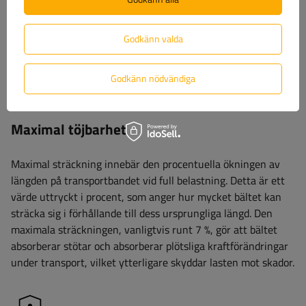
ordentligt. Detta värde säkerställer ergonomi och
arbetssäkerhet, vilket möjliggör lämplig bältesspänning utan
Godkänn valda
risk för överdriven ansträngning. SHF-parametern är viktig
vid val av bälte eftersom den indikerar den optimala
manuella kraften som krävs för att effektivt och stabilt
Godkänn nödvändiga
immobilisera lasten.
Maximal töjbarhet
Maximal sträckning innebär den procentuella ökningen av
längden på transportbandet vid full belastning. Detta är ett
värde uttryckt i procent, som anger hur mycket bältet kan
sträcka sig i förhållande till dess ursprungliga längd. Den
maximala sträckningen, vanligtvis runt 7 %, gör att bältet
absorberar stötar och absorberar plötsliga kraftförändringar
under transport, vilket ytterligare skyddar lasten mot skador.