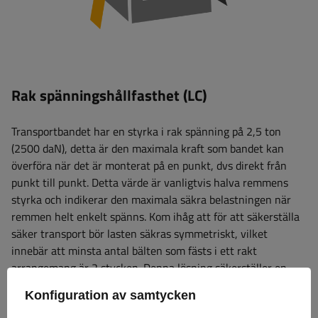
Rak spänningshållfasthet (LC)
Transportbandet har en styrka i rak spänning på 2,5 ton
(2500 daN), detta är den maximala kraft som bandet kan
överföra när det är monterat på en punkt, dvs direkt från
punkt till punkt. Detta värde är vanligtvis halva remmens
styrka och indikerar den maximala säkra belastningen när
remmen helt enkelt spänns. Kom ihåg att för att säkerställa
säker transport bör lasten säkras symmetriskt, vilket
innebär att minsta antal bälten som fästs i ett rakt
arrangemang är 2 stycken. Denna lösning säkerställer en
jämn kraftfördelning och stabil immobilisering av lasten
Konfiguration av samtycken
under transport.