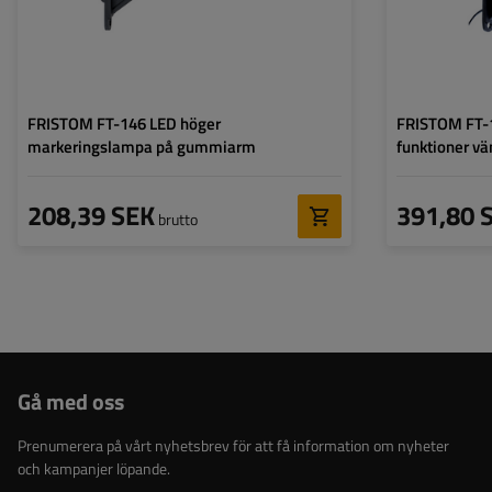
ändlinje
,
sidomarkeringslykta
Ledning för markeringslykta
platt
Ledning för mark
för ytterkant:
för ytterkant:
FRISTOM FT-146 LED höger
FRISTOM FT-1
markeringslampa på gummiarm
funktioner vä
208,39 SEK
391,80 
brutto
Gå med oss
Prenumerera på vårt nyhetsbrev för att få information om nyheter
och kampanjer löpande.