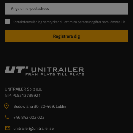
Ange din e-postadress
Kontaktformulär Jag samtycker till att mina personuppgifter som lämnas i kontaktformuläret behandlas i enlighet med Europaparlamentets och rådets förordning (EU).
Registrera dig
UNITRAILER Sp. z o.o.
NIP: PL5213739921
Budowlana 30
, 20-469
, Lublin
+46 842 002 023
unitrailer@unitrailer.se