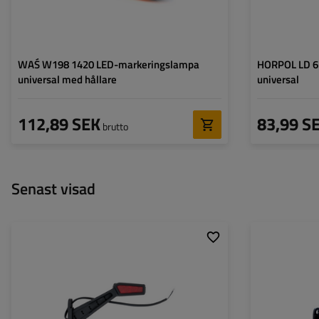
för ytterkant:
WAŚ W198 1420 LED-markeringslampa
HORPOL LD 6
universal med hållare
universal
112,89 SEK
83,99 S
brutto
Senast visad
Monteringssida:
höger
Monteringssida:
Ljuskälla:
LED
Ljuskälla:
Spänning:
12/36 V
Spänning:
Lampans funktioner:
främre
Lampans funktion
ändmarkeringslykta
,
Markeringslykta för