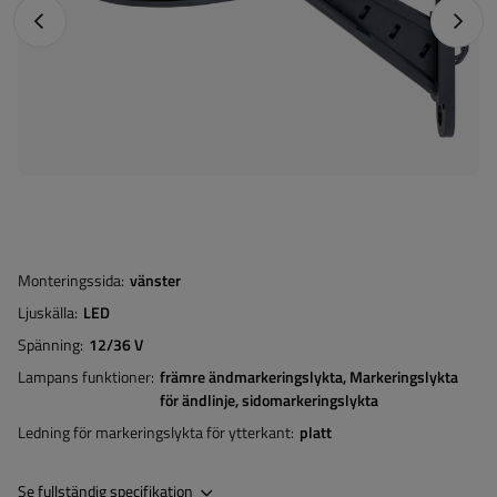
Föregående foto
Nästa 
Monteringssida
vänster
Ljuskälla
LED
Spänning
12/36 V
Lampans funktioner
främre ändmarkeringslykta
Markeringslykta
för ändlinje
sidomarkeringslykta
Ledning för markeringslykta för ytterkant
platt
Se fullständig specifikation