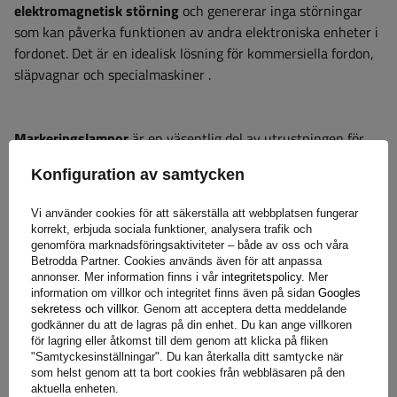
elektromagnetisk störning
och genererar inga störningar
som kan påverka funktionen av andra elektroniska enheter i
fordonet. Det är en idealisk lösning för kommersiella fordon,
släpvagnar och specialmaskiner
.
Markeringslampor
är en väsentlig del av utrustningen för
kommersiella fordon som släpvagnar, semitrailers, jordbruks-
Konfiguration av samtycken
och entreprenadmaskiner.
Deras huvudsakliga
funktion är
att förbättra fordonets synlighet
både på vägen och på
Vi använder cookies för att säkerställa att webbplatsen fungerar
arbetsplatsen, vilket
avsevärt ökar säkerheten för föraren
korrekt, erbjuda sociala funktioner, analysera trafik och
och andra trafikanter
. Markeringslyktor spelar en
genomföra marknadsföringsaktiviteter – både av oss och våra
Betrodda Partner. Cookies används även för att anpassa
avgörande roll vid dåliga siktförhållanden som dimma, natt
annonser. Mer information finns i vår
integritetspolicy
. Mer
eller kraftigt regn, vilket hjälper andra förare och operatörer
information om villkor och integritet finns även på sidan
Googles
att bättre bedöma fordonets bredd och position. När det
sekretess och villkor
. Genom att acceptera detta meddelande
godkänner du att de lagras på din enhet. Du kan ange villkoren
gäller maskiner som arbetar på byggarbetsplatser eller i
för lagring eller åtkomst till dem genom att klicka på fliken
jordbruksområden hjälper lämpliga ljusmarkeringar till att
"Samtyckesinställningar". Du kan återkalla ditt samtycke när
undvika farliga situationer och kollisioner. Att välja
som helst genom att ta bort cookies från webbläsaren på den
aktuella enheten.
högkvalitativa markeringsljus är inte bara en fråga om