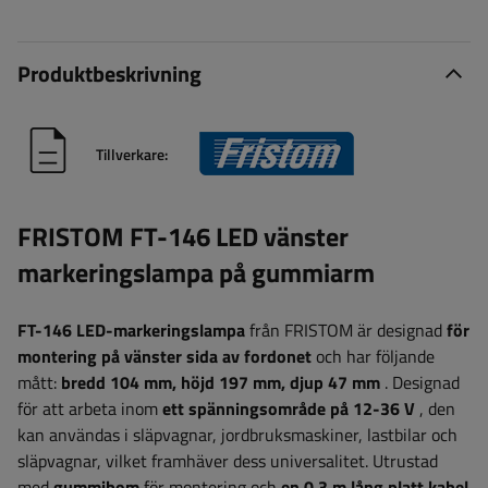
Produktbeskrivning
Tillverkare:
FRISTOM FT-146 LED vänster
markeringslampa på gummiarm
FT-146 LED-markeringslampa
från FRISTOM är designad
för
montering på vänster sida av fordonet
och har följande
mått:
bredd 104
mm, höjd 197 mm, djup 47 mm
.
Designad
för att arbeta inom
ett spänningsområde på 12-36 V
, den
kan användas i släpvagnar, jordbruksmaskiner, lastbilar och
släpvagnar, vilket framhäver dess universalitet. Utrustad
med
gummibom
för montering och
en 0,3 m lång platt kabel