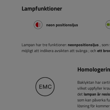
Lampfunktioner
neon positionsljus
Lampan har tre funktioner:
neonpositionsljus
, som 
möjligt att indikera avsikten att svänga
;
och
ett bro
Homologerin
Baklyktan har certi
vilket uppfyller kra
det
lampan är resi
som kan påverka fun
lösning för kommers