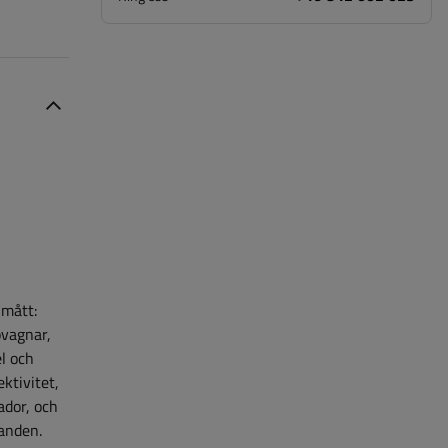
 mått:
pvagnar,
l och
ktivitet,
ador, och
landen.