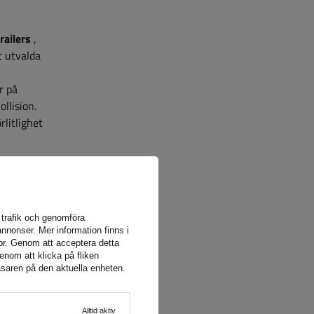
railers
,
t utvalda
r på
llision.
rlitlighet
a trafik och genomföra
nnonser. Mer information finns i
ig för
or
. Genom att acceptera detta
n
enom att klicka på fliken
äsaren på den aktuella enheten.
på vår
Alltid aktiv