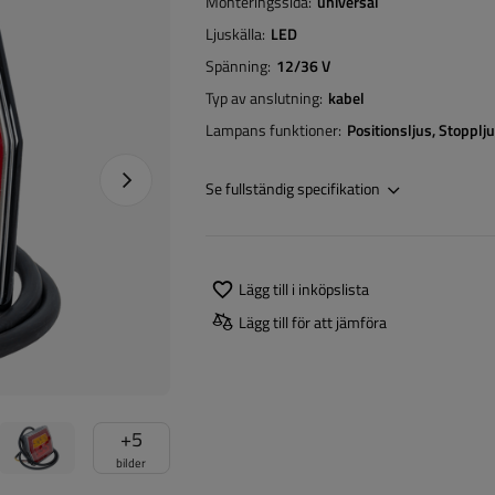
Monteringssida
universal
Ljuskälla
LED
Spänning
12/36 V
Typ av anslutning
kabel
Lampans funktioner
Positionsljus
Stopplj
Nästa foto
Se fullständig specifikation
Lägg till i inköpslista
Lägg till för att jämföra
+
5
bilder