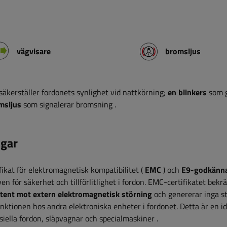
vägvisare
bromsljus
säkerställer fordonets synlighet vid nattkörning;
en blinkers
som 
msljus
som signalerar bromsning
.
gar
fikat för elektromagnetisk kompatibilitet (
EMC
) och
E9-godkänn
ven för säkerhet och tillförlitlighet i fordon. EMC-certifikatet bekrä
stent mot extern elektromagnetisk störning
och genererar inga s
ktionen hos andra elektroniska enheter i fordonet. Detta är en id
iella fordon, släpvagnar och specialmaskiner
.