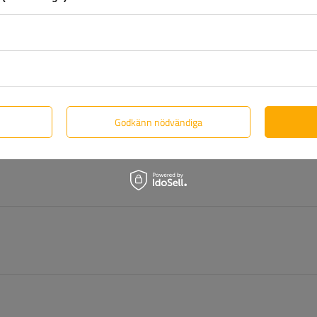
dukter? Kontakta oss! Unitrailers specialister ger dig gärna all i
Godkänn nödvändiga