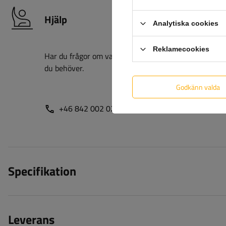
Hjälp
Analytiska cookies
Reklamecookies
Har du frågor om valet eller användningen av våra pro
du behöver.
Godkänn valda
+46 842 002 023
unitrailer@unitrailer.se
Specifikation
Leverans