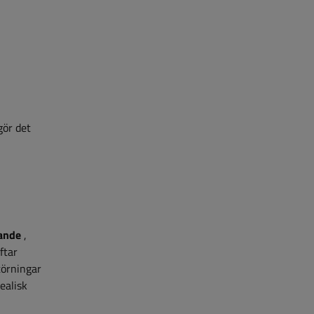
gör det
ande
,
ftar
törningar
ealisk