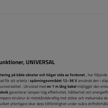
funktioner, UNIVERSAL
tering på både vänster och höger sida av fordonet
, har följande
d för att arbeta i
spänningsområdet 12–36 V
används den i slä
 universalitet
. Utrustad med
en 1 m lång kabel
möjliggör den enke
eknik
garanterar lampan hög effektivitet, hållbarhet och energieffe
 Lampans struktur är motståndskraftig mot stötar och mekaniska sk
lket ytterligare ökar dess tillförlitlighet under svåra driftsförhål