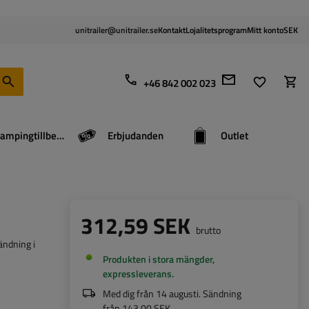
unitrailer@unitrailer.se
Kontakt
Lojalitetsprogram
Mitt konto
SEK
+46 842 002 023
Campingtillbehör
Erbjudanden
Outlet
312,59 SEK
brutto
ändning i
Produkten i stora mängder,
expressleverans
Med dig från
14 augusti
. Sändning
från
143,00 SEK