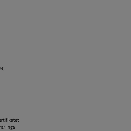
et,
ertifikatet
rar inga