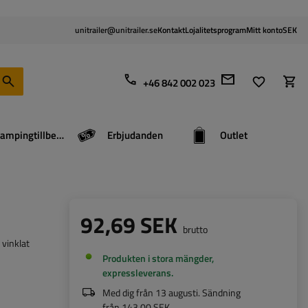
unitrailer@unitrailer.se
Kontakt
Lojalitetsprogram
Mitt konto
SEK
+46 842 002 023
Campingtillbehör
Erbjudanden
Outlet
92,69 SEK
brutto
vinklat
Produkten i stora mängder,
expressleverans
Med dig från
13 augusti
. Sändning
från
143,00 SEK