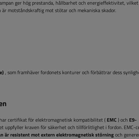
lampan ger hög prestanda, hållbarhet och energieffektivitet, vilket
an är motståndskraftig mot stötar och mekaniska skador.
e)
, som framhäver fordonets konturer och förbättrar dess synligh
en
r certifikat för elektromagnetisk kompatibilitet (
EMC
) och
E9-
ket uppfyller kraven för säkerhet och tillförlitlighet i fordon. EMC-c
n är resistent mot extern elektromagnetisk störning
och genere