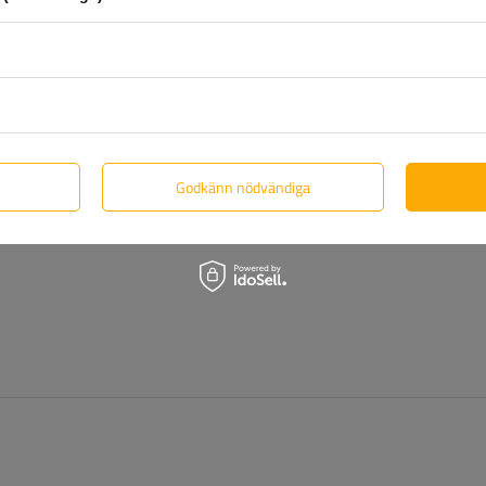
t du behöver göra är att
fyll i och skicka in formuläret som finns 
Godkänn nödvändiga
dukter? Kontakta oss! Unitrailers specialister ger dig gärna all i