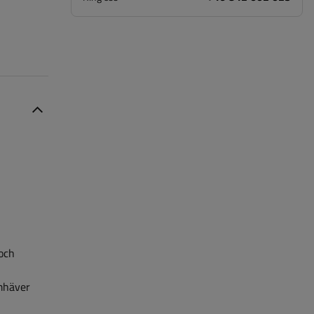
och
amhäver