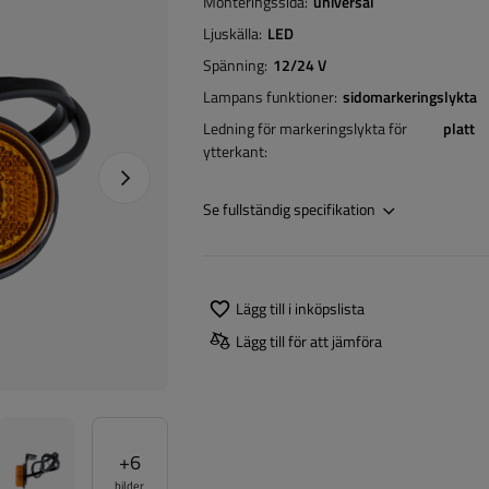
Monteringssida
universal
Ljuskälla
LED
Spänning
12/24 V
Lampans funktioner
sidomarkeringslykta
Ledning för markeringslykta för
platt
ytterkant
Nästa foto
Se fullständig specifikation
Lägg till i inköpslista
Lägg till för att jämföra
+
6
bilder