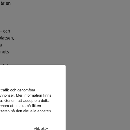
 är en
s- och
latsen,
ga
onets
n fråga
a trafik och genomföra
nnonser. Mer information finns i
or
. Genom att acceptera detta
enom att klicka på fliken
äsaren på den aktuella enheten.
ig för
n
Alltid aktiv