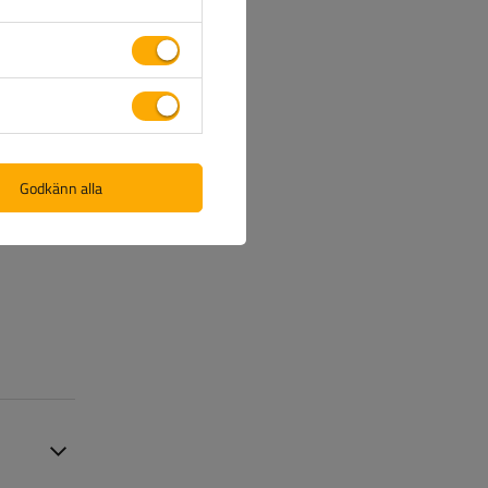
på vår
Godkänn alla
nformation