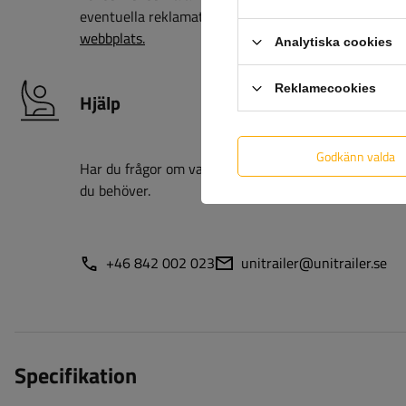
eventuella reklamationer så mycket som möjligt – all
webbplats.
Analytiska cookies
Reklamecookies
Hjälp
Godkänn valda
Har du frågor om valet eller användningen av våra pro
du behöver.
+46 842 002 023
unitrailer@unitrailer.se
Specifikation