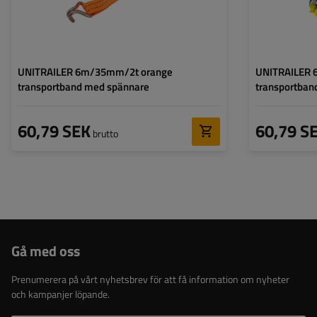
UNITRAILER 6m/35mm/2t orange
UNITRAILER 
transportband med spännare
transportban
60,79 SEK
60,79 S
brutto
Gå med oss
Prenumerera på vårt nyhetsbrev för att få information om nyheter
och kampanjer löpande.