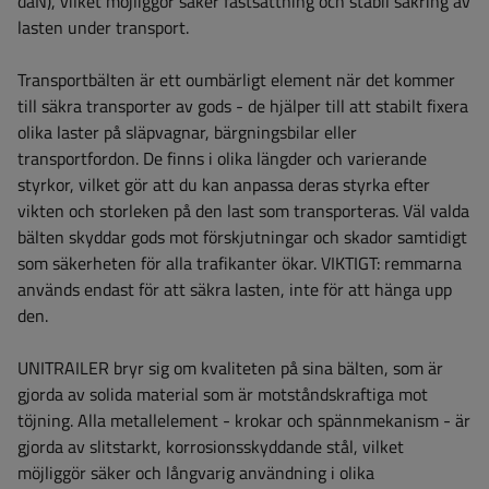
daN), vilket möjliggör säker fastsättning och stabil säkring av
lasten under transport.
Transportbälten är ett oumbärligt element när det kommer
till säkra transporter av gods - de hjälper till att stabilt fixera
olika laster på släpvagnar, bärgningsbilar eller
transportfordon. De finns i olika längder och varierande
styrkor, vilket gör att du kan anpassa deras styrka efter
vikten och storleken på den last som transporteras. Väl valda
bälten skyddar gods mot förskjutningar och skador samtidigt
som säkerheten för alla trafikanter ökar.
VIKTIGT: remmarna
används endast för att säkra lasten, inte för att hänga upp
den.
UNITRAILER bryr sig om kvaliteten på sina bälten, som är
gjorda av solida material som är motståndskraftiga mot
töjning. Alla metallelement - krokar och spännmekanism - är
gjorda av slitstarkt, korrosionsskyddande stål, vilket
möjliggör säker och långvarig användning i olika