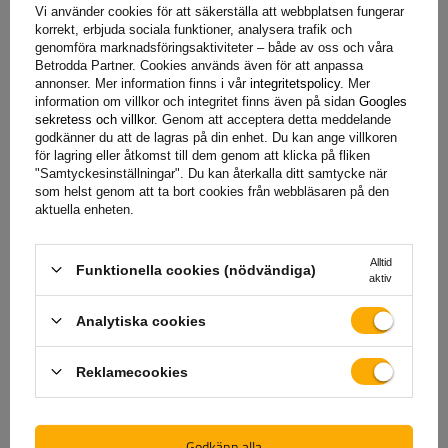
Vi använder cookies för att säkerställa att webbplatsen fungerar
korrekt, erbjuda sociala funktioner, analysera trafik och
Standard Tension Force (STF)
genomföra marknadsföringsaktiviteter – både av oss och våra
Betrodda Partner. Cookies används även för att anpassa
annonser. Mer information finns i vår
integritetspolicy
. Mer
Spännkraften är 280 daN, vilket innebär att remmen pressar
information om villkor och integritet finns även på sidan
Googles
sekretess och villkor
. Genom att acceptera detta meddelande
lasten med en kraft motsvarande 280 kg, vilket effektivt
godkänner du att de lagras på din enhet. Du kan ange villkoren
säkrar den mot förskjutning under transport. Detta är en
för lagring eller åtkomst till dem genom att klicka på fliken
nyckelparameter för transportbandet, som bestämmer
"Samtyckesinställningar". Du kan återkalla ditt samtycke när
som helst genom att ta bort cookies från webbläsaren på den
spännkraften som kan erhållas med standardremspänning
aktuella enheten.
med hjälp av en spännare (spärr). Denna parameter är
särskilt viktig vid planering av lastsäkring, eftersom den
Alltid
informerar om den faktiska kraften som säkrar lasten vid
Funktionella cookies (nödvändiga)
aktiv
användning av standardremspänning, vilket ökar lastens
säkerhet under transport.
Analytiska cookies
Standard Hand Force (SHF)
Reklamecookies
Den manuella spännkraften är 50 daN, vilket innebär den
kraft som måste appliceras på spännaren för att säkra lasten
Godkänn alla