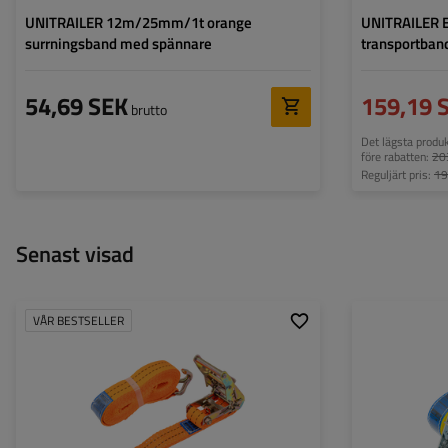
UNITRAILER 12m/25mm/1t orange
UNITRAILER 
surrningsband med spännare
transportban
54,69 SEK
159,19 
brutto
Det lägsta produ
före rabatten:
20
Reguljärt pris:
19
Senast visad
VÅR BESTSELLER
Spännbandets längd:
6 m
Spännbandets län
Spännbandets bredd:
35 mm
Spännbandets br
Surrningskapacitet (LC):
2 tony (2000 daN)
Surrningskapacite
Standard spännkraft (STF):
280 daN
Standard spännkra