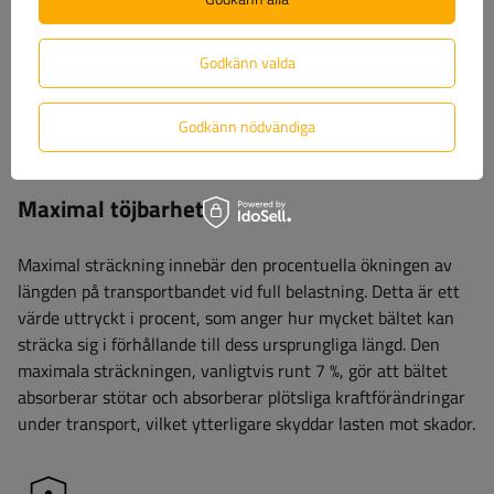
ordentligt. Detta värde säkerställer ergonomi och
arbetssäkerhet, vilket möjliggör lämplig bältesspänning utan
Godkänn valda
risk för överdriven ansträngning. SHF-parametern är viktig
vid val av bälte eftersom den indikerar den optimala
manuella kraften som krävs för att effektivt och stabilt
Godkänn nödvändiga
immobilisera lasten.
Maximal töjbarhet
Maximal sträckning innebär den procentuella ökningen av
längden på transportbandet vid full belastning. Detta är ett
värde uttryckt i procent, som anger hur mycket bältet kan
sträcka sig i förhållande till dess ursprungliga längd. Den
maximala sträckningen, vanligtvis runt 7 %, gör att bältet
absorberar stötar och absorberar plötsliga kraftförändringar
under transport, vilket ytterligare skyddar lasten mot skador.