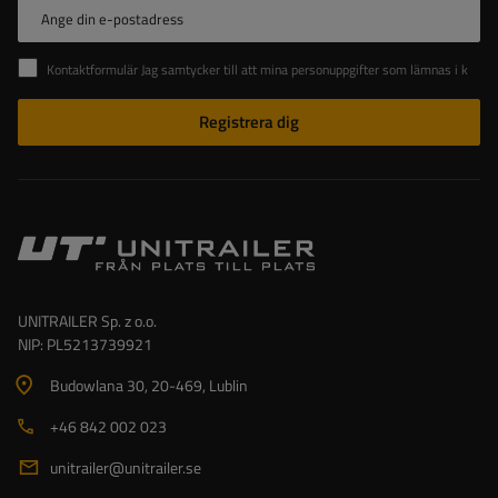
Ange din e-postadress
Kontaktformulär Jag samtycker till att mina personuppgifter som lämnas i kontaktformuläret behandlas i enlighet med Europaparlamentets och rådets förordning (EU).
Registrera dig
UNITRAILER Sp. z o.o.
NIP: PL5213739921
Budowlana 30
, 20-469
, Lublin
+46 842 002 023
unitrailer@unitrailer.se