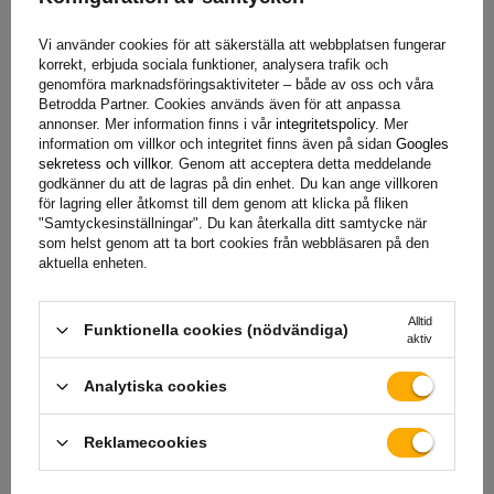
överensstämmer med trafiksäkerhetsbestämmelserna.
ECE
R10
garanterar elektromagnetisk kompatibilitet, vilket
Vi använder cookies för att säkerställa att webbplatsen fungerar
eliminerar risken för störningar med elektroniska enheter.
korrekt, erbjuda sociala funktioner, analysera trafik och
Sådana lampor är en mångsidig och pålitlig lösning, idealisk
genomföra marknadsföringsaktiviteter – både av oss och våra
Betrodda Partner. Cookies används även för att anpassa
för kommersiella fordon, släpvagnar och maskiner.
annonser. Mer information finns i vår
integritetspolicy
. Mer
information om villkor och integritet finns även på sidan
Googles
sekretess och villkor
. Genom att acceptera detta meddelande
godkänner du att de lagras på din enhet. Du kan ange villkoren
Bakljus är en nyckelkomponent
i utrustningen för
för lagring eller åtkomst till dem genom att klicka på fliken
jordbruks- och anläggningsmaskiner, släpvagnar och
"Samtyckesinställningar". Du kan återkalla ditt samtycke när
semitrailers
, eftersom de har en signalfunktion och
som helst genom att ta bort cookies från webbläsaren på den
aktuella enheten.
säkerställer fordonets synlighet på vägen och på
arbetsplatsen
. Tack vare rätt utvalda bakljus kan du
avsevärt öka säkerheten för både förare och andra
Alltid
Funktionella cookies (nödvändiga)
aktiv
trafikanter. Dessa lampor
är särskilt viktiga under
förhållanden med begränsad sikt, som natt, dimma
eller
Analytiska cookies
svåra väderförhållanden. För maskiner som arbetar på
byggarbetsplatser eller i fält informerar bakljusen andra
Reklamecookies
förare om var fordonet befinner sig, vilket minimerar risken
för kollision. Att använda högkvalitativa bakljus uppfyller