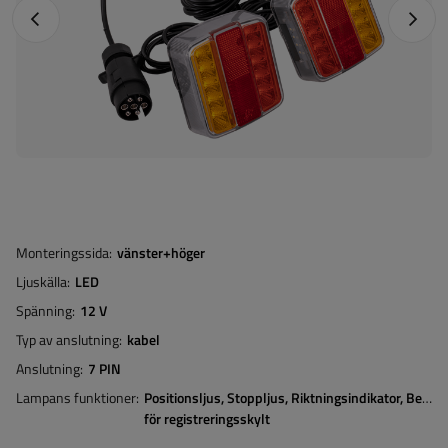
Föregående foto
Nästa 
Monteringssida
vänster+höger
Ljuskälla
LED
Spänning
12 V
Typ av anslutning
kabel
Anslutning
7 PIN
Lampans funktioner
Positionsljus
Stoppljus
Riktningsindikator
Belysn
för registreringsskylt