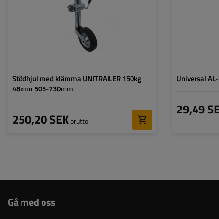
Typ av stödhjul:
standard
Fästning:
med klämfäste
Stödhjul med klämma UNITRAILER 150kg
Universal AL-
48mm 505-730mm
29,49 S
250,20 SEK
brutto
Gå med oss