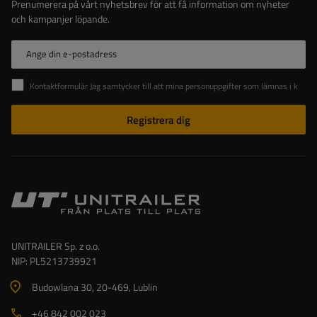
Prenumerera på vårt nyhetsbrev för att få information om nyheter
och kampanjer löpande.
Ange din e-postadress
Kontaktformulär Jag samtycker till att mina personuppgifter som lämnas i kontaktformuläret behandlas i enlighet med Europaparlamentets och rådets förordning (EU).
Registrera dig
UNITRAILER Sp. z o.o.
NIP: PL5213739921
Budowlana 30
, 20-469
, Lublin
+46 842 002 023