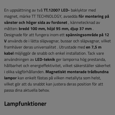
En uppsättning av två
TT.12007 LED-
baklyktor med
magnet, märke TT TECHNOLOGY,
avsedda
för montering på
vänster och höger sida av fordonet
, kännetecknad av
måtten:
bredd
100 mm, höjd 95 mm, djup 37 mm
.
Designade för att fungera inom ett
spänningsområde på 12
V
används de i lätta släpvagnar, bussar och släpvagnar, vilket
framhäver deras universalitet
. Utrustade med
en 7,5 m
kabel
möjliggör de snabb och enkel installation. Tack vare
användningen av
LED-teknik
ger lamporna hög prestanda,
hållbarhet och energieffektivitet, vilket säkerställer säkerhet
i olika vägförhållanden.
Magnetiskt monterade trådbundna
lampor
kan enkelt fästas på vilken metallyta som helst,
vilket gör att du snabbt kan justera deras position för att
passa dina aktuella behov.
Lampfunktioner