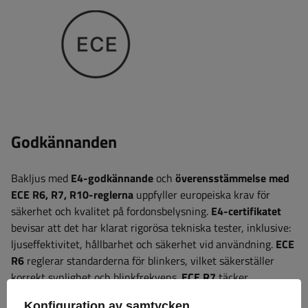
Godkännanden
Bakljus med
E4-godkännande
och
överensstämmelse med
ECE R6, R7, R10-reglerna
uppfyller europeiska krav för
säkerhet och kvalitet på fordonsbelysning.
E4-certifikatet
bevisar att det har klarat rigorösa tekniska tester, inklusive:
ljuseffektivitet, hållbarhet och säkerhet vid användning.
ECE
R6
reglerar standarderna för blinkers, vilket säkerställer
korrekt synlighet och blinkfrekvens.
ECE R7
täcker
positions- och bromsljus, vilket säkerställer att de
Konfiguration av samtycken