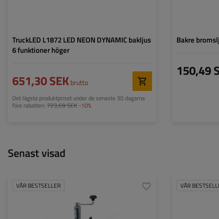
Dimljus
,
Reflektor
TruckLED L1872 LED NEON DYNAMIC bakljus
Bakre bromsl
6 funktioner höger
150,49 
651,30 SEK
brutto
Det lägsta produktpriset under de senaste 30 dagarna
före rabatten:
723,69 SEK
-10%
Senast visad
VÅR BESTSELLER
VÅR BESTSELL
Diameter på röret:
48 mm
Modell:
Maximal bärkraft:
150 kg
Passar till:
Höjd:
505 - 730 mm