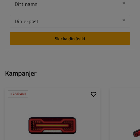
Ditt namn
Din e-post
Skicka din åsikt
Kampanjer
KAMPANJ
Monteringssida:
höger
Monteringssida:
Ljuskälla:
LED
Ljuskälla:
Spänning:
12/24 V
Spänning:
Typ av anslutning:
kabel
Typ av anslutning
Lampans funktioner:
Positionsljus
,
Stoppljus
,
Lampans funktion
Dynamisk indikator
,
Bakåtriktad lampa
,