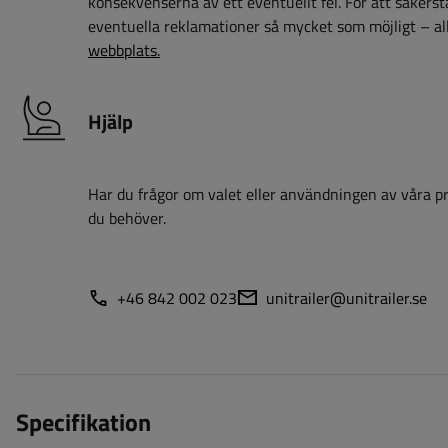
konsekvenserna av ett eventuellt fel. För att säkerstäl
eventuella reklamationer så mycket som möjligt – all
webbplats.
Hjälp
Har du frågor om valet eller användningen av våra pro
du behöver.
+46 842 002 023
unitrailer@unitrailer.se
Specifikation