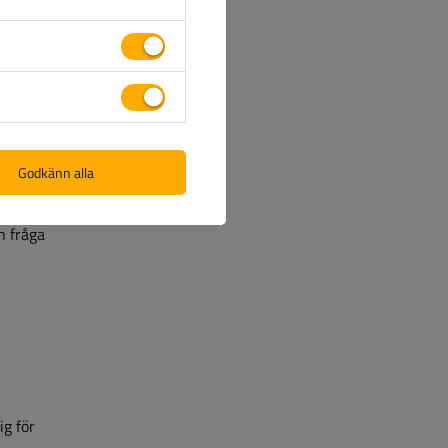
hela
s- och
latsen,
ga
Godkänn alla
onets
n fråga
ig för