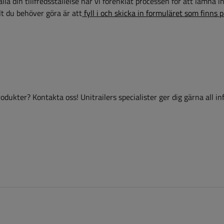
la din tillfredsställelse har vi förenklat processen för att lämna i
t du behöver göra är att
fyll i och skicka in formuläret som finns 
dukter? Kontakta oss! Unitrailers specialister ger dig gärna all i