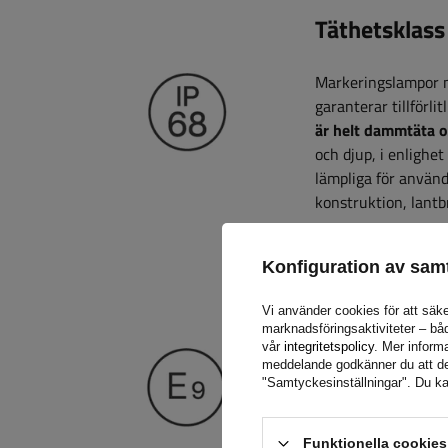
Täthetsklass
Markeringslampor
garanterar tillförl
är helt dammtäta o
och djup, i enligh
lämpliga för använd
konstruktion, lantbr
Konfiguration av sam
Godkännand
Vi använder cookies för att säke
marknadsföringsaktiviteter – bå
Markeringslyktor 
vår
integritetspolicy
. Mer informa
meddelande godkänner du att de l
kvalitetsstandarde
"Samtyckesinställningar". Du ka
fordonsbelysningsbe
homologeringsland, b
ljuseffektivitet, h
Funktionella cookie