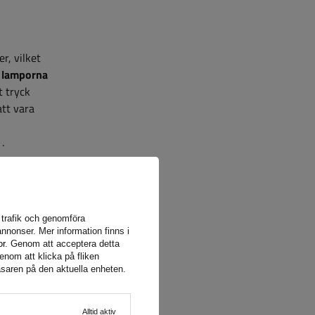
r, vilket
lamporna
t tryck
att vara
.
a trafik och genomföra
nnonser. Mer information finns i
h
or
. Genom att acceptera detta
enom att klicka på fliken
äsaren på den aktuella enheten.
de är
Alltid aktiv