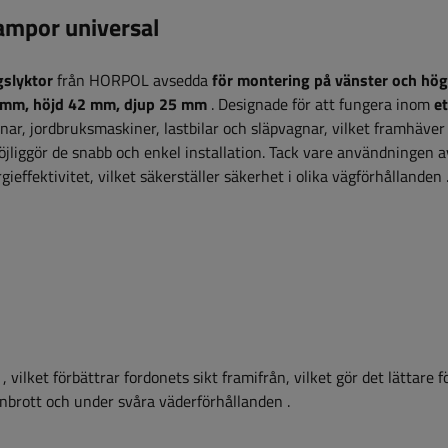
mpor universal
gslyktor
från HORPOL avsedda
för montering på vänster och hög
mm, höjd 42 mm, djup 25 mm
.
Designade för att fungera inom
et
gnar, jordbruksmaskiner, lastbilar och släpvagnar, vilket framhäver
jliggör de snabb och enkel installation.
Tack vare användningen a
ieffektivitet, vilket säkerställer säkerhet i olika vägförhållanden
,
vilket förbättrar fordonets sikt framifrån, vilket gör det lättare 
 inbrott och under svåra väderförhållanden
.