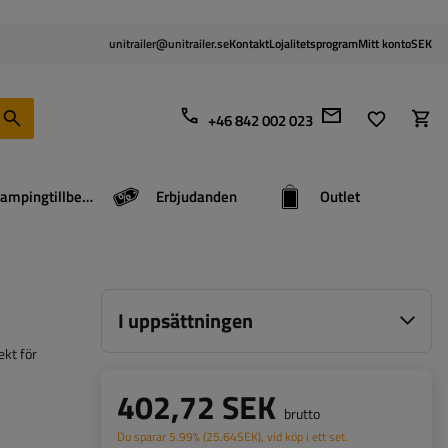
unitrailer@unitrailer.se
Kontakt
Lojalitetsprogram
Mitt konto
SEK
+46 842 002 023
Campingtillbehör
Erbjudanden
Outlet
I uppsättningen
ekt för
402,72 SEK
brutto
Du sparar
5.99%
(
25.64
SEK
), vid köp i ett set.