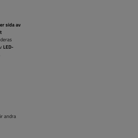
er sida av
t
 deras
v
LED-
.
för andra