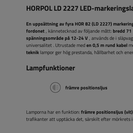
HORPOL LD 2227 LED-markeringsla
En uppsättning av fyra HOR 82 (LD 2227) markerin
fordonet
,
kännetecknad av
följande mått:
bredd 71
spänningsområde på 12-24 V
, används de i släpva
universalitet
. Utrustade med
en 0,5 m rund kabel
mö
teknik
lampor ger hög prestanda, hållbarhet och energ
Lampfunktioner
främre positionsljus
Lamporna har
en funktion:
främre positionsljus (vit)
trafikanter att upptäcka det, särskilt efter mörkrets