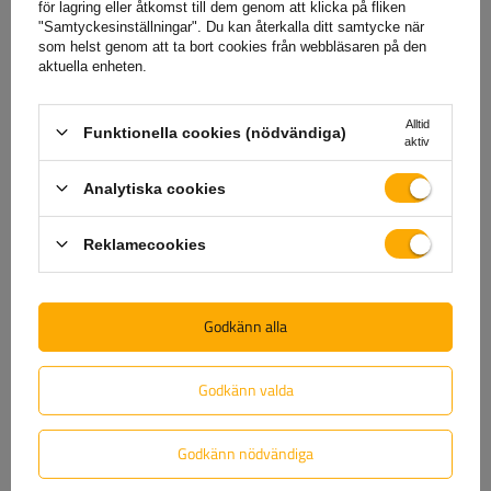
för lagring eller åtkomst till dem genom att klicka på fliken
"Samtyckesinställningar". Du kan återkalla ditt samtycke när
som helst genom att ta bort cookies från webbläsaren på den
(1)
För att ladda ner
aktuella enheten.
(0)
Recensioner
Alltid
Funktionella cookies (nödvändiga)
aktiv
Analytiska cookies
Skriv ditt omdöme
Reklamecookies
Ditt betyg:
5/5
Godkänn alla
Ditt omdöme
Godkänn valda
Godkänn nödvändiga