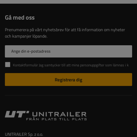
Gå med oss
Prenumerera på vårt nyhetsbrev för att få information om nyheter
och kampanjer löpande.
Ange din e-postadress
Kontaktformulär Jag samtycker till att mina personuppgifter som lämnas i kontaktformuläret behandlas i enlighet med Europaparlamentets och rådets förordning (EU).
Registrera dig
UNITRAILER Sp. z o.o.