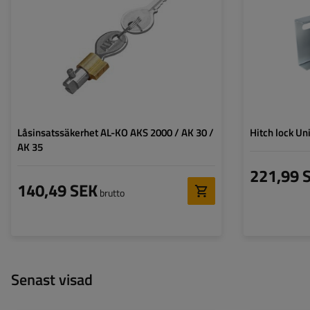
Låsinsatssäkerhet AL-KO AKS 2000 / AK 30 /
Hitch lock Un
AK 35
221,99 
140,49 SEK
brutto
Senast visad