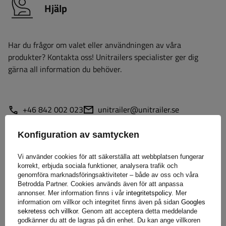
Hjälp
Har du frågor om valet eller användningen av våra
produkter? Kontakta oss! Unitrailers specialister ger dig
gärna all information du behöver.
+46 842 002 023
unitrailer@unitrailer.se
Konfiguration av samtycken
Vi använder cookies för att säkerställa att webbplatsen fungerar
Specifikation
korrekt, erbjuda sociala funktioner, analysera trafik och
genomföra marknadsföringsaktiviteter – både av oss och våra
Betrodda Partner. Cookies används även för att anpassa
Leverans
annonser. Mer information finns i vår
integritetspolicy
. Mer
information om villkor och integritet finns även på sidan
Googles
sekretess och villkor
. Genom att acceptera detta meddelande
Ställ en fråga
godkänner du att de lagras på din enhet. Du kan ange villkoren