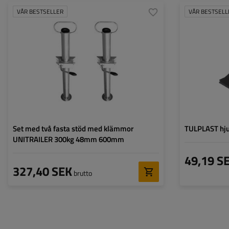
VÅR BESTSELLER
VÅR BESTSELL
Diameter på röret:
48 mm
Maximal bärkraft:
150 kg
Höjd:
600 mm
Stödben:
fast
Set:
ja
Set med två fasta stöd med klämmor
TULPLAST hju
UNITRAILER 300kg 48mm 600mm
49,19 S
327,40 SEK
brutto