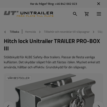
Har du frågor? Ring:
+46 842 002 023
Tillbaka
Hemsida
Tillbehör och reserdelar till släpvagnar
Släpvag
Hitch lock Unitrailer TRAILER PRO-BOX
III
Stöldskydd för ALBE Safety-Box trailers. Passar de flesta vanliga
kulfästen. Det skyddar släpet från att fästas i bilen. Mycket enkel att
använda, hållbar och effektiv. Grundskydd för din släpvagn.
VÅR BESTSELLER
Föregående foto
Nästa 