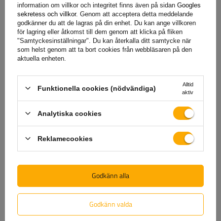
bekväm tömning av flaket krävs.
information om villkor och integritet finns även på sidan
Googles
sekretess och villkor
. Genom att acceptera detta meddelande
godkänner du att de lagras på din enhet. Du kan ange villkoren
för lagring eller åtkomst till dem genom att klicka på fliken
Garanti
"Samtyckesinställningar". Du kan återkalla ditt samtycke när
som helst genom att ta bort cookies från webbläsaren på den
aktuella enheten.
När du köper en produkt från vårt sortiment får du 2 års
Alltid
garanti.
Tack vare detta kan du använda den utan att oroa
Funktionella cookies (nödvändiga)
aktiv
dig för konsekvenserna av ett eventuellt fel. För att
säkerställa din tillfredsställelse har vi förenklat processen för
Analytiska cookies
att lämna in eventuella reklamationer så mycket som möjligt
– allt du behöver göra är att
fyll i och skicka in formuläret
Reklamecookies
som finns på vår webbplats.
Godkänn alla
Hjälp
Godkänn valda
Har du frågor om valet eller användningen av våra