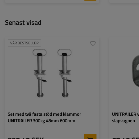
Senast visad
VÅR BESTSELLER
Diameter på röret:
48 mm
Maximal bärkraft:
150 kg
Höjd:
600 mm
Stödben:
fast
Set:
ja
Set med två fasta stöd med klämmor
UNITRAILER ve
UNITRAILER 300kg 48mm 600mm
släpvagnen