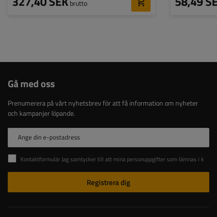
327,40 SEK
58,49 S
brutto
Gå med oss
Prenumerera på vårt nyhetsbrev för att få information om nyheter
och kampanjer löpande.
Ange din e-postadress
Kontaktformulär Jag samtycker till att mina personuppgifter som lämnas i kontaktformuläret behandlas i enlighet med Europaparlamentets och rådets förordning (EU).
Registrera dig