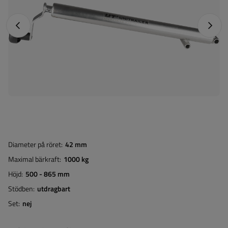
Föregående foto
Nästa 
Diameter på röret
42 mm
Maximal bärkraft
1000 kg
Höjd
500 - 865 mm
Stödben
utdragbart
Set
nej