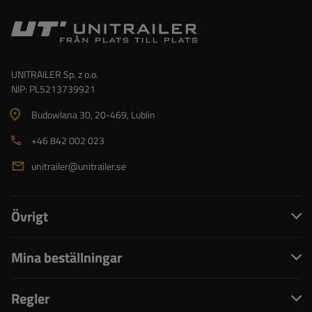
UNITRAILER Sp. z o.o.
NIP: PL5213739921
Budowlana 30
, 20-469
, Lublin
+46 842 002 023
unitrailer@unitrailer.se
Övrigt
Mina beställningar
Regler