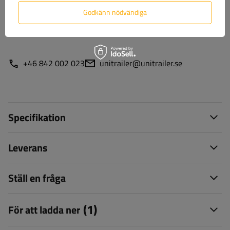
produkter? Kontakta oss! Unitrailers specialister ger dig
Godkänn nödvändiga
gärna all information du behöver.
+46 842 002 023
unitrailer@unitrailer.se
Specifikation
Leverans
Ställ en fråga
(1)
För att ladda ner