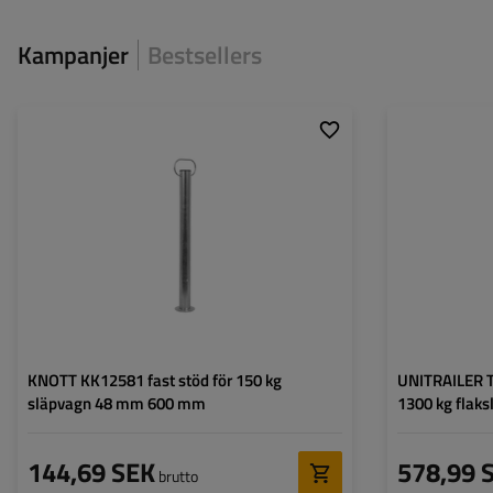
Kampanjer
Bestsellers
Diameter på röret:
48 mm
Diameter på röret
Maximal bärkraft:
150 kg
Maximal bärkraft
Höjd:
600 mm
Höjd:
Stödben:
fast
Stödben:
Set:
nej
Set:
KNOTT KK12581 fast stöd för 150 kg
UNITRAILER T
släpvagn 48 mm 600 mm
1300 kg flak
144,69 SEK
578,99 
brutto