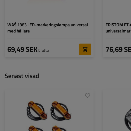
WAŚ 1383 LED-markeringslampa universal
FRISTOM FT-
med hållare
universalmar
69,49 SEK
76,69 S
brutto
Senast visad
Monteringssida:
universal
Monteringssida:
Ljuskälla:
LED
Ljuskälla:
Spänning:
12/24 V
Spänning:
Lampans funktioner:
sidomarkeringslykta
Lampans funktion
Ledning för markeringslykta
två enkla
Ledning för mark
för ytterkant:
för ytterkant: