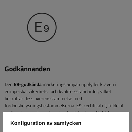
Godkännanden
Den
E9-godkända
markeringslampan
uppfyller kraven i
europeiska säkerhets- och kvalitetsstandarder, vilket
bekräftar dess överensstämmelse med
fordonsbelysningsbestämmelserna. E9-certifikatet, tilldelat
av Spanien som homologeringsland, bevisar att det har
klarat rigorösa tekniska tester, inklusive:
ljuseffektivitet,
Konfiguration av samtycken
hållbarhet och säkerhet vid användning
. Tack vare detta