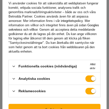
godkännande är lampan godkänd för användning i
Vi använder cookies för att säkerställa att webbplatsen fungerar
kommersiella fordon, släpvagnar och maskiner i hela
korrekt, erbjuda sociala funktioner, analysera trafik och
genomföra marknadsföringsaktiviteter – både av oss och våra
Europeiska Unionen, vilket garanterar tillförlitlighet under
Betrodda Partner. Cookies används även för att anpassa
olika driftsförhållanden
.
annonser. Mer information finns i vår
integritetspolicy
. Mer
information om villkor och integritet finns även på sidan
Googles
sekretess och villkor
. Genom att acceptera detta meddelande
godkänner du att de lagras på din enhet. Du kan ange villkoren
Markeringslampor
är en väsentlig del av utrustningen för
för lagring eller åtkomst till dem genom att klicka på fliken
kommersiella fordon som släpvagnar, semitrailers, jordbruks-
"Samtyckesinställningar". Du kan återkalla ditt samtycke när
som helst genom att ta bort cookies från webbläsaren på den
och entreprenadmaskiner.
Deras huvudsakliga
funktion är
aktuella enheten.
att förbättra fordonets synlighet
både på vägen och på
arbetsplatsen, vilket
avsevärt ökar säkerheten för föraren
Alltid
och andra trafikanter
. Markeringslyktor spelar en
Funktionella cookies (nödvändiga)
aktiv
avgörande roll vid dåliga siktförhållanden som dimma, natt
eller kraftigt regn, vilket hjälper andra förare och operatörer
Analytiska cookies
att bättre bedöma fordonets bredd och position. När det
gäller maskiner som arbetar på byggarbetsplatser eller i
Reklamecookies
jordbruksområden hjälper lämpliga ljusmarkeringar till att
undvika farliga situationer och kollisioner. Att välja
högkvalitativa markeringsljus är inte bara en fråga om