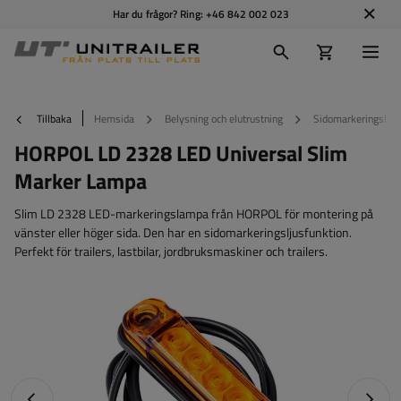
Har du frågor? Ring:
+46 842 002 023
Tillbaka
Hemsida
Belysning och elutrustning
Sidomarkeringslam
HORPOL LD 2328 LED Universal Slim
Marker Lampa
Slim LD 2328 LED-markeringslampa från HORPOL för montering på
vänster eller höger sida. Den har en sidomarkeringsljusfunktion.
Perfekt för trailers, lastbilar, jordbruksmaskiner och trailers.
Föregående foto
Nästa 