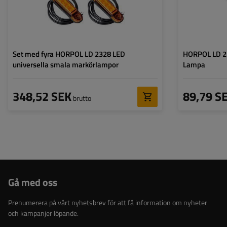
Set med fyra HORPOL LD 2328 LED
HORPOL LD 23
universella smala markörlampor
Lampa
348,52 SEK
89,79 S
brutto
Gå med oss
Prenumerera på vårt nyhetsbrev för att få information om nyheter
och kampanjer löpande.