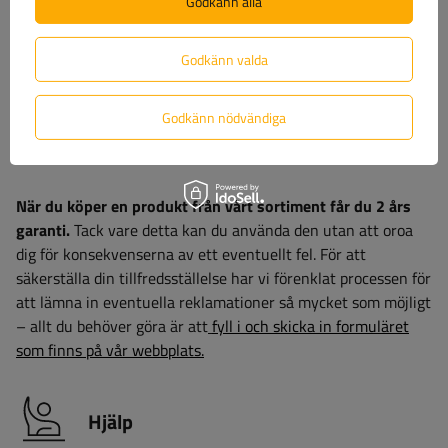
Godkänn alla
efterlevnad av föreskrifter, utan också en investering i
utrustningens hållbarhet och tillförlitlighet under krävande
Godkänn valda
driftsförhållanden.
Godkänn nödvändiga
Garanti
När du köper en produkt från vårt sortiment får du 2 års
garanti.
Tack vare detta kan du använda den utan att oroa
dig för konsekvenserna av ett eventuellt fel. För att
säkerställa din tillfredsställelse har vi förenklat processen för
att lämna in eventuella reklamationer så mycket som möjligt
– allt du behöver göra är att
fyll i och skicka in formuläret
som finns på vår webbplats.
Hjälp