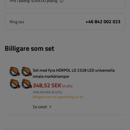
Pris i poäng:
9269.00 poäng.
+46 842 002 023
Ring oss
Billigare som set
Set med fyra HORPOL LD 2328 LED universella
smala markörlampor
348,52 SEK
brutto
brutto
370,76 SEK
Billigare som en uppsättning av 5%
Se setet