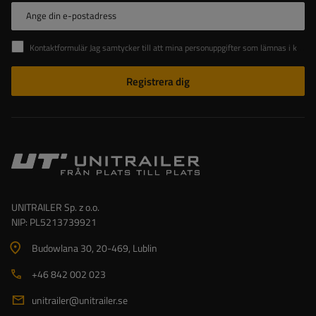
Ange din e-postadress
Kontaktformulär Jag samtycker till att mina personuppgifter som lämnas i kontaktformuläret behandlas i enlighet med Europaparlamentets och rådets förordning (EU).
Registrera dig
UNITRAILER Sp. z o.o.
NIP: PL5213739921
Budowlana 30
, 20-469
, Lublin
+46 842 002 023
unitrailer@unitrailer.se