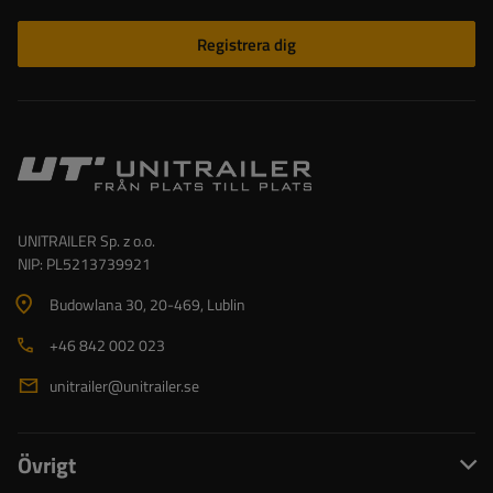
Registrera dig
UNITRAILER Sp. z o.o.
NIP: PL5213739921
Budowlana 30
, 20-469
, Lublin
+46 842 002 023
unitrailer@unitrailer.se
Övrigt