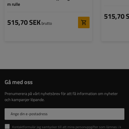
m rulle
515,70 
515,70 SEK
brutto
Gå med oss
Prenumerera på vårt nyhetsbrev för att få information om nyheter
och kampanjer löpande.
Ange din e-postadress
Kontaktformulär Jag samtycker till att mina personuppgifter som lämnas i kontaktformuläret behandlas i enlighet med Europaparlamentets och rådets förordning (EU).