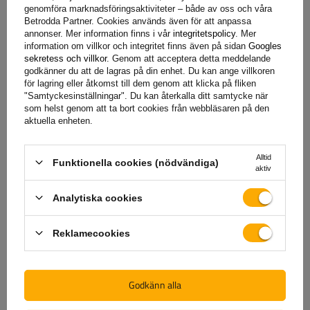
genomföra marknadsföringsaktiviteter – både av oss och våra
Betrodda Partner. Cookies används även för att anpassa
annonser. Mer information finns i vår
integritetspolicy
. Mer
+46 842 002 023
unitrailer@unitrailer.se
information om villkor och integritet finns även på sidan
Googles
sekretess och villkor
. Genom att acceptera detta meddelande
godkänner du att de lagras på din enhet. Du kan ange villkoren
för lagring eller åtkomst till dem genom att klicka på fliken
"Samtyckesinställningar". Du kan återkalla ditt samtycke när
som helst genom att ta bort cookies från webbläsaren på den
Specifikation
aktuella enheten.
Leverans
Alltid
Funktionella cookies (nödvändiga)
aktiv
Ställ en fråga
Analytiska cookies
(0)
Reklamecookies
Recensioner
Godkänn alla
Skriv ditt omdöme