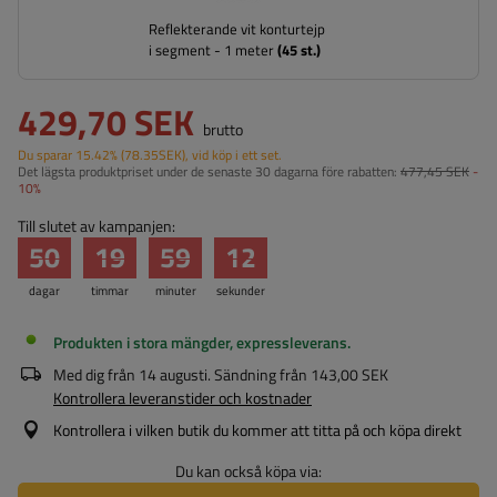
Reflekterande vit konturtejp
i segment - 1 meter
(
45
st.)
429,70 SEK
brutto
Du sparar
15.42%
(
78.35
SEK
), vid köp i ett set.
Det lägsta produktpriset under de senaste 30 dagarna före rabatten:
477,45 SEK
-
10%
Till slutet av kampanjen:
50
19
59
11
dagar
timmar
minuter
sekunder
Produkten i stora mängder, expressleverans
Med dig från
14 augusti
. Sändning från
143,00 SEK
Kontrollera leveranstider och kostnader
Kontrollera i vilken butik du kommer att titta på och köpa direkt
Du kan också köpa via: