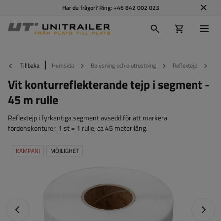
Har du frågor? Ring:
+46 842 002 023
Tillbaka
Hemsida
Belysning och elutrustning
Reflextejp
Vi
Vit konturreflekterande tejp i segment -
45 m rulle
Reflextejp i fyrkantiga segment avsedd för att markera
fordonskonturer. 1 st = 1 rulle, ca 45 meter lång.
KAMPANJ
MÖJLIGHET
Föregående foto
Nästa 