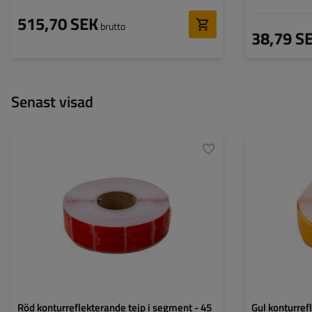
515,70 SEK
brutto
38,79 S
Senast visad
Röd konturreflekterande tejp i segment - 45
Gul konturref