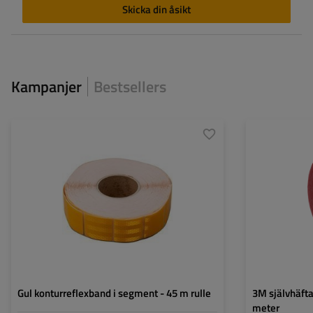
Skicka din åsikt
Kampanjer
Bestsellers
Gul konturreflexband i segment - 45 m rulle
3M självhäftan
meter