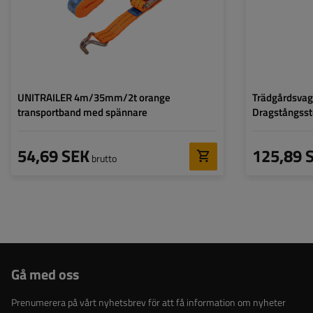
UNITRAILER 4m/35mm/2t orange
Trädgårdsva
transportband med spännare
Dragstångsst
54,69 SEK
125,89 
brutto
Gå med oss
Prenumerera på vårt nyhetsbrev för att få information om nyheter