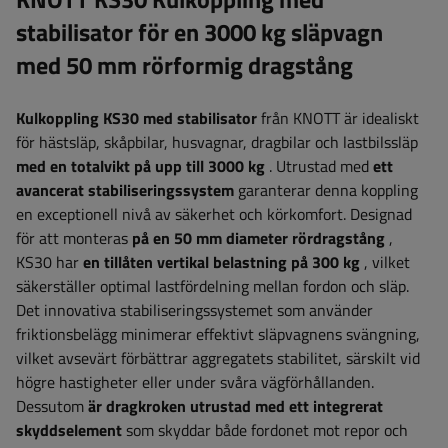
stabilisator för en 3000 kg släpvagn
med 50 mm rörformig dragstång
Kulkoppling KS30 med stabilisator
från KNOTT är idealiskt
för hästsläp, skåpbilar, husvagnar, dragbilar och lastbilssläp
med en totalvikt på upp till 3000 kg
. Utrustad med
ett
avancerat stabiliseringssystem
garanterar denna koppling
en exceptionell nivå av säkerhet och körkomfort. Designad
för att monteras
på en 50 mm diameter rördragstång
,
KS30 har
en tillåten vertikal belastning på 300 kg
, vilket
säkerställer optimal lastfördelning mellan fordon och släp.
Det innovativa stabiliseringssystemet som använder
friktionsbelägg minimerar effektivt släpvagnens svängning,
vilket avsevärt förbättrar aggregatets stabilitet, särskilt vid
högre hastigheter eller under svåra vägförhållanden.
Dessutom
är dragkroken utrustad med ett integrerat
skyddselement
som skyddar både fordonet mot repor och