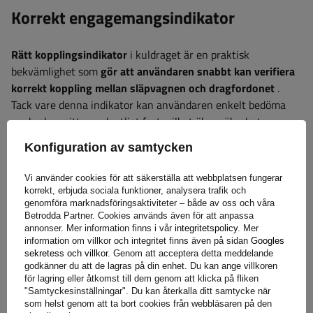
Korrekt engagemangsindikator
Rätt kopplingsindikator
i kuldraget är en praktisk
bekvämlighet som
gör att användaren snabbt kan verifiera
korrekt koppling mellan släpvagnen och dragfordonet
.
Tack vare denna indikator kan användaren enkelt bedöma
om kroken sitter ordentligt fast, vilket ökar säkerheten
under transporten. I händelse av felaktig koppling signalerar
Konfiguration av samtycken
indikatorn problemet, vilket hjälper dig att undvika
potentiella haverier eller faror på vägen. Denna funktion
Vi använder cookies för att säkerställa att webbplatsen fungerar
minimerar risken för fel vid koppling av släpvagnen, vilket är
korrekt, erbjuda sociala funktioner, analysera trafik och
särskilt viktigt för personer som använder släp regelbundet.
genomföra marknadsföringsaktiviteter – både av oss och våra
Betrodda Partner. Cookies används även för att anpassa
annonser. Mer information finns i vår
integritetspolicy
. Mer
information om villkor och integritet finns även på sidan
Googles
sekretess och villkor
. Genom att acceptera detta meddelande
godkänner du att de lagras på din enhet. Du kan ange villkoren
för lagring eller åtkomst till dem genom att klicka på fliken
"Samtyckesinställningar". Du kan återkalla ditt samtycke när
som helst genom att ta bort cookies från webbläsaren på den