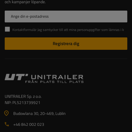
och kampanjer löpande.
Ange din e-postadress
Kontaktformulär Jag samtycker till att mina personuppgifter som lämnas i kontaktformuläret behandlas i enlighet med Europaparlamentets och rådets förordning (EU).
Registrera dig
UNITRAILER Sp. z o.o.
NIP: PL5213739921
Budowlana 30
, 20-469
, Lublin
+46 842 002 023