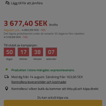
Lägg till för att jämföra
3 677,40 SEK
brutto
Reguljärt pris:
4 085,99 SEK
-10%
Det lägsta produktpriset under de senaste 30 dagarna före rabatten:
4 518,99 SEK
-19%
Till slutet av kampanjen:
50
17
38
06
dagar
timmar
minuter
sekunder
Produkten i stora mängder, expressleverans
Med dig från
14 augusti
. Sändning från
163,00 SEK
Kontrollera leveranstider och kostnader
Kontrollera i vilken butik du kommer att titta på och köpa direkt
Du kan också köpa via: