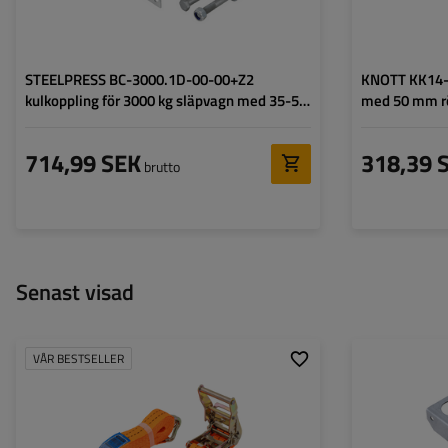
STEELPRESS BC-3000.1D-00-00+Z2
KNOTT KK14-A
kulkoppling för 3000 kg släpvagn med 35-50
med 50 mm r
mm rördragstång
714,99 SEK
318,39 
brutto
Senast visad
VÅR BESTSELLER
Spännbandets längd:
4 m
Spännbandets bredd:
35 mm
Surrningskapacitet (LC):
2 tony (2000 daN)
Standard spännkraft (STF):
280 daN