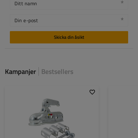
Ditt namn
Din e-post
Skicka din åsikt
Kampanjer
Bestsellers
Dragstångsprofil:
rör
Dragstångsprofil:
Dragstångens bredd:
35-50 mm
Dragstångens bre
Max. tillåten totalvikt:
3000 kg
Max. tillåten total
Stödbelastning:
150 kg
Stödbelastning: