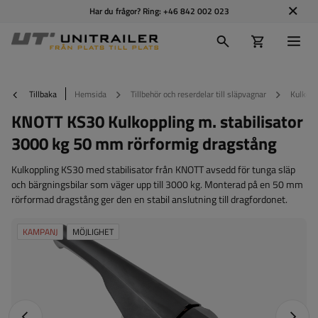
Har du frågor? Ring:
+46 842 002 023
Tillbaka
Hemsida
Tillbehör och reserdelar till släpvagnar
Kulkopp
KNOTT KS30 Kulkoppling m. stabilisator
3000 kg 50 mm rörformig dragstång
Kulkoppling KS30 med stabilisator från KNOTT avsedd för tunga släp
och bärgningsbilar som väger upp till 3000 kg. Monterad på en 50 mm
rörformad dragstång ger den en stabil anslutning till dragfordonet.
KAMPANJ
MÖJLIGHET
Föregående foto
Nästa 