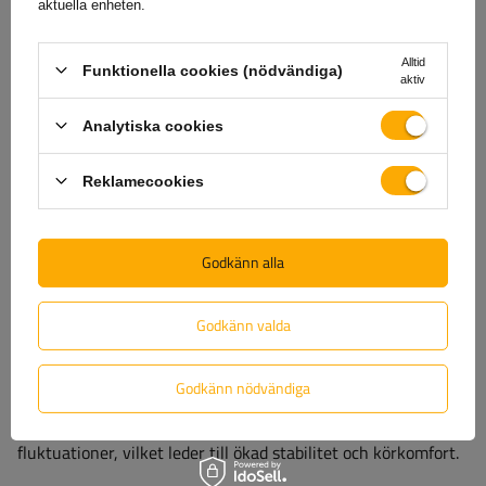
aktuella enheten.
Alltid
Funktionella cookies (nödvändiga)
aktiv
Analytiska cookies
Reklamecookies
Säkerhet och anti-lutningssystem
Godkänn alla
Stabiliseringssystemet i dragkroken
ger ett effektivt
skydd
mot oönskade släpvagnsrörelser
. Efter att ha tryckt på
Godkänn valda
spaken aktiverar mekanismen bromssystemet, baserat på
speciella friktionsbelägg som exakt styr fordonets dragkula.
Godkänn nödvändiga
Tack vare denna lösning elimineras alla tendenser att rulla
eller luta omedelbart, innan de övergår i farliga
fluktuationer, vilket leder till ökad stabilitet och körkomfort.