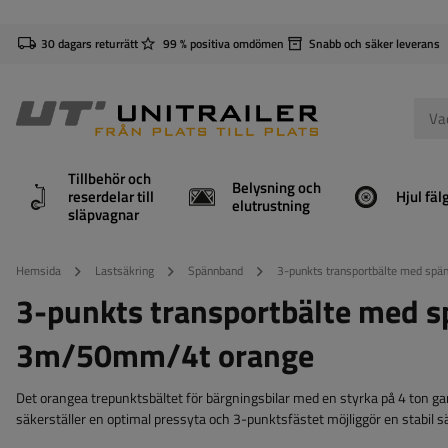
30 dagars returrätt
99 % positiva omdömen
Snabb och säker leverans
Tillbehör och
Belysning och
reserdelar till
Hjul fäl
elutrustning
släpvagnar
Hemsida
Lastsäkring
Spännband
3-punkts transportbälte med sp
3-punkts transportbälte med 
3m/50mm/4t orange
Det orangea trepunktsbältet för bärgningsbilar med en styrka på 4 ton g
säkerställer en optimal pressyta och 3-punktsfästet möjliggör en stabil sä