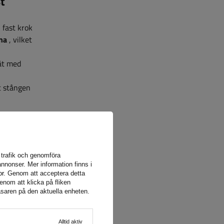
t
 fast krok
na
, vilket
 åt med
n
t stången
en
t gör den
a trafik och genomföra
agnar
och
nnonser. Mer information finns i
or
. Genom att acceptera detta
å den last
enom att klicka på fliken
eten för
äsaren på den aktuella enheten.
Alltid aktiv