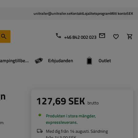
unitrailer@unitrailer.se
Kontakt
Lojalitetsprogram
Mitt konto
SEK
+46 842 002 023
Campingtillbehör
Erbjudanden
Outlet
gn
127,69 SEK
brutto
Produkten i stora mängder,
expressleverans
mm
Med dig från
14 augusti
. Sändning
från
143,00 SEK