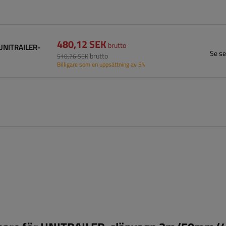
480,12 SEK
brutto
 UNITRAILER-
Se se
brutto
510,76 SEK
Billigare som en uppsättning av 5%