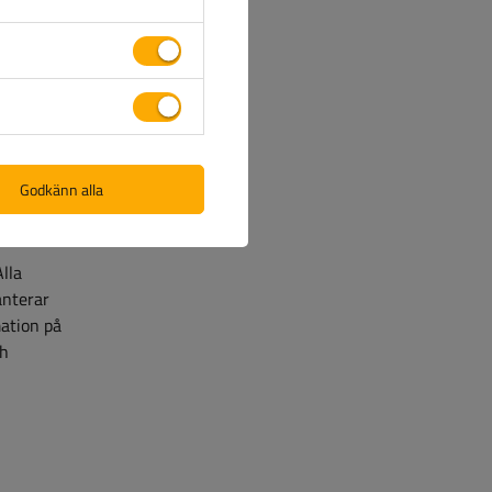
ifiering
noggrant
kerställer
tt välja
Godkänn alla
Alla
anterar
mation på
ch