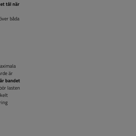
t tål när
 över båda
maximala
ärde är
är bandet
 bör lasten
kelt
ring