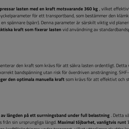
pressar lasten med en kraft motsvarande 360 ​​kg
, vilket effekti
n nyckelparameter för ett transportband, som bestämmer den klämk
 spännare (spärr). Denna parameter är särskilt viktig vid planer
ktiska kraft som fixerar lasten
vid användning av standardbands
senterar den kraft som krävs för att säkra lasten ordentligt. Detta
 korrekt bandspänning utan risk för överdriven ansträngning. SHF-
ger den optimala manuella kraft
som krävs för att effektivt och s
av längden på ett surrningsband under full belastning
. Detta v
s från sin ursprungliga längd.
Maximal töjbarhet, vanligtvis runt 7