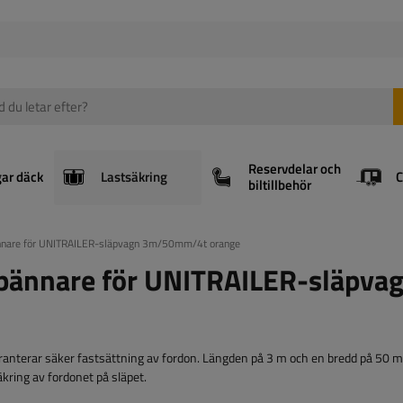
Reservdelar och
gar däck
Lastsäkring
biltillbehör
ännare för UNITRAILER-släpvagn 3m/50mm/4t orange
spännare för UNITRAILER-släpva
aranterar säker fastsättning av fordon. Längden på 3 m och en bredd på 50 
kring av fordonet på släpet.