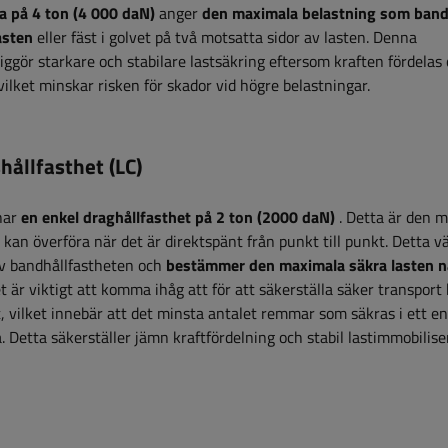
a på 4 ton (4 000 daN)
anger
den maximala belastning som bande
lasten
eller fäst i golvet på två motsatta sidor av lasten. Denna
ggör starkare och stabilare lastsäkring eftersom kraften fördelas
vilket minskar risken för skador vid högre belastningar.
hållfasthet (LC)
har
en enkel draghållfasthet på 2 ton (2000 daN)
. Detta är den 
kan överföra när det är direktspänt från punkt till punkt. Detta v
av bandhållfastheten och
bestämmer den maximala säkra lasten n
t är viktigt att komma ihåg att för att säkerställa säker transport
 vilket innebär att det minsta antalet remmar som säkras i ett en
 Detta säkerställer jämn kraftfördelning och stabil lastimmobilise