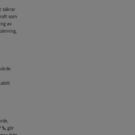
vt säkrar
raft som
ing av
pänning,
 värde
tabilt
ärde,
 %,
gör