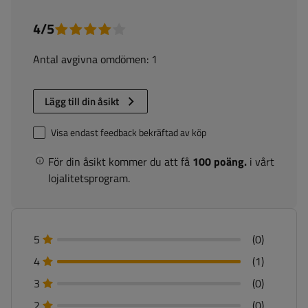
4/5
Antal avgivna omdömen: 1
Lägg till din åsikt
Visa endast feedback bekräftad av köp
För din åsikt kommer du att få
100 poäng.
i vårt
lojalitetsprogram.
5
(0)
4
(1)
3
(0)
2
(0)