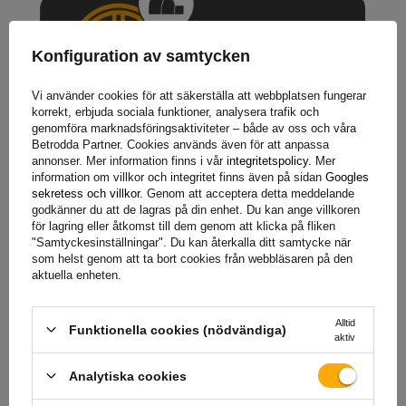
Konfiguration av samtycken
Vi använder cookies för att säkerställa att webbplatsen fungerar
korrekt, erbjuda sociala funktioner, analysera trafik och
genomföra marknadsföringsaktiviteter – både av oss och våra
Betrodda Partner. Cookies används även för att anpassa
annonser. Mer information finns i vår
integritetspolicy
. Mer
information om villkor och integritet finns även på sidan
Googles
Fälgtvärsnittsprofil
avser formen på den inre delen av
sekretess och villkor
. Genom att acceptera detta meddelande
fälgen, som omfattar både flänsen och ytan som däcket vilar
godkänner du att de lagras på din enhet. Du kan ange villkoren
på. Denna profil är avgörande för korrekt däcksäte,
för lagring eller åtkomst till dem genom att klicka på fliken
"Samtyckesinställningar". Du kan återkalla ditt samtycke när
montering och övergripande passform till fordonets nav.
H2
som helst genom att ta bort cookies från webbläsaren på den
fälgtvärsnittsprofil
är en fälg med dubbel puckel. Denna
aktuella enheten.
profil ger ett ännu bättre skydd mot att däcket glider av
fälgen. Detta är särskilt viktigt i sporter, terrängfordon eller
Alltid
Funktionella cookies (nödvändiga)
de som utsätts för högre sidobelastningar
.
aktiv
Analytiska cookies