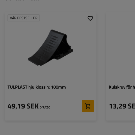
VÅR BESTSELLER
TULPLAST hjulkloss h: 100mm
Kulskruv för 
49,19 SEK
13,29 S
brutto