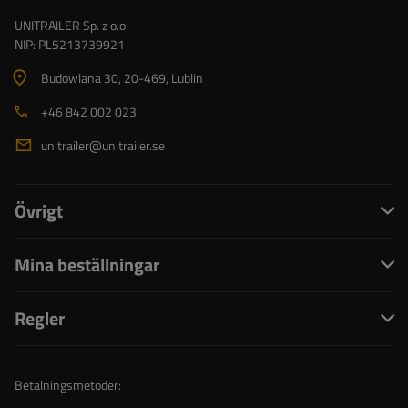
UNITRAILER Sp. z o.o.
NIP: PL5213739921
Budowlana 30
, 20-469
, Lublin
+46 842 002 023
unitrailer@unitrailer.se
Övrigt
Mina beställningar
Regler
Betalningsmetoder: