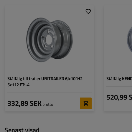
Fälgbredd:
6"
Fälgbredd:
Fälgdiameter:
10"
Fälgdiameter:
Hålavstånd:
5x112
Hålavstånd:
Inträngningsdjup (ET):
-4
Inträngningsdjup 
Centrumhålets diameter:
66,5 mm
Centrumhålets di
Stålfälg till trailer UNITRAILER 6Jx10"H2
Stålfälg KEND
5x112 ET:-4
520,99 
332,89 SEK
brutto
Senast visad