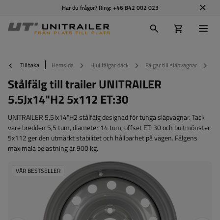
Har du frågor? Ring:
+46 842 002 023
Tillbaka
Hemsida
Hjul fälgar däck
Fälgar till släpvagnar
St
Stålfälg till trailer UNITRAILER
5.5Jx14"H2 5x112 ET:30
UNITRAILER 5,5Jx14"H2 stålfälg designad för tunga släpvagnar. Tack
vare bredden 5,5 tum, diameter 14 tum, offset ET: 30 och bultmönster
5x112 ger den utmärkt stabilitet och hållbarhet på vägen. Fälgens
maximala belastning är 900 kg.
VÅR BESTSELLER