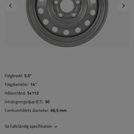
Föregående foto
Nästa 
Fälgbredd
5.5"
Fälgdiameter
14"
Hålavstånd
5x112
Inträngningsdjup (ET)
30
Centrumhålets diameter
66,5 mm
Se fullständig specifikation