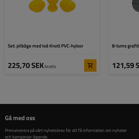
Set: pilbåge med två Knott PVC-hylsor
8-tums grafitb
225,70 SEK
121,59 
brutto
Gå med oss
Prenumerera på vårt nyhetsbrev för att få information om nyheter
och kampanjer löpande.