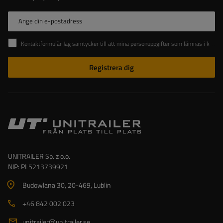
Ange din e-postadress
Kontaktformulär Jag samtycker till att mina personuppgifter som lämnas i kontaktformuläret behandlas i enlighet med Europaparlamentets och rådets förordning (EU).
Registrera dig
UNITRAILER Sp. z o.o.
NIP: PL5213739921
Budowlana 30
, 20-469
, Lublin
+46 842 002 023
unitrailer@unitrailer.se