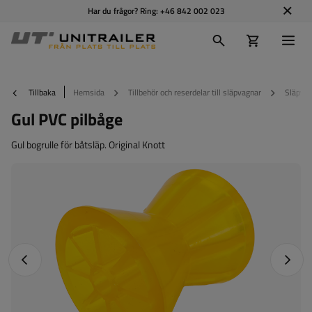
Har du frågor? Ring:
+46 842 002 023
Tillbaka
Hemsida
Tillbehör och reserdelar till släpvagnar
Släpvag
Gul PVC pilbåge
Gul bogrulle för båtsläp. Original Knott
Föregående foto
Nästa 