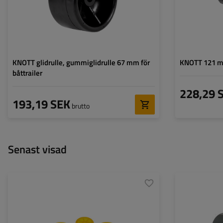
KNOTT glidrulle, gummiglidrulle 67 mm för
KNOTT 121 mm 
båttrailer
228,29 
193,19 SEK
brutto
Senast visad
Material:
PCV
Ytterdiameter:
Rullens bredd:
95 mm
Total längd:
Ytterdiameter:
127 mm
,
95 mm