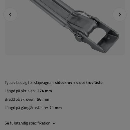
Föregående foto
Nästa 
Typ av beslag för släpvagnar
sidoskruv + sidoskruvfäste
Längd på skruven
274 mm
Bredd på skruven
56 mm
Längd på gångjärnsfäste
71 mm
Se fullständig specifikation