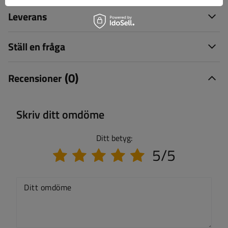
Leverans
Ställ en fråga
(0)
Recensioner
Skriv ditt omdöme
Ditt betyg:
5/5
Ditt omdöme