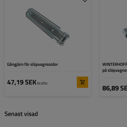
Typ av beslag för
sidoskruv
släpvagnar:
Material:
Galvaniserat stål
Längd:
270 mm
Bredd:
55 mm
Diameter på monteringshål:
17 mm
Gångjärn för släpvagnssidor
WINTERHOFF 
på släpvagns
släpvagnssid
47,19 SEK
brutto
86,89 S
Senast visad