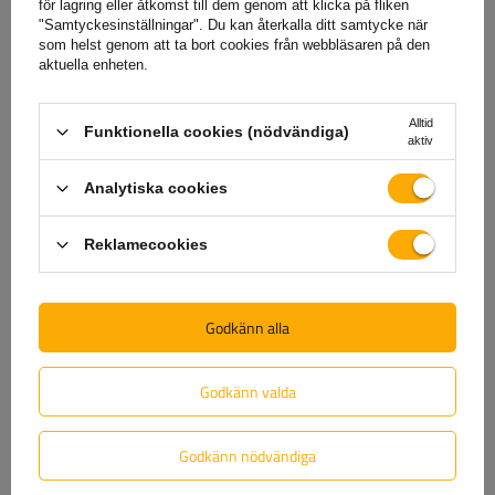
för lagring eller åtkomst till dem genom att klicka på fliken
– allt du behöver göra är att
fyll i och skicka in formuläret
"Samtyckesinställningar". Du kan återkalla ditt samtycke när
som finns på vår webbplats.
som helst genom att ta bort cookies från webbläsaren på den
aktuella enheten.
Hjälp
Alltid
Funktionella cookies (nödvändiga)
aktiv
Analytiska cookies
Har du frågor om valet eller användningen av våra
produkter? Kontakta oss! Unitrailers specialister ger dig
Reklamecookies
gärna all information du behöver.
Godkänn alla
+46 842 002 023
unitrailer@unitrailer.se
Godkänn valda
Godkänn nödvändiga
Specifikation