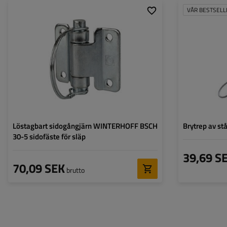
VÅR BESTSELL
Typ av beslag för
sidoskruv
Längd:
släpvagnar:
Längd på skruven:
75 mm
Bredd på skruven:
60 mm
Löstagbart sidogångjärn WINTERHOFF BSCH
Brytrep av stå
30-5 sidofäste för släp
39,69 S
70,09 SEK
brutto