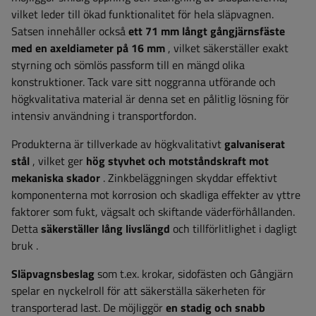
vilket leder till ökad funktionalitet för hela släpvagnen.
Satsen innehåller också
ett 71 mm långt gångjärnsfäste
med en axeldiameter på 16 mm
, vilket säkerställer exakt
styrning och sömlös passform till en mängd olika
konstruktioner. Tack vare sitt noggranna utförande och
högkvalitativa material är denna set en pålitlig lösning för
intensiv användning i transportfordon.
Produkterna är tillverkade av högkvalitativt
galvaniserat
stål
, vilket ger
hög styvhet och motståndskraft mot
mekaniska skador
. Zinkbeläggningen skyddar effektivt
komponenterna mot korrosion och skadliga effekter av yttre
faktorer som fukt, vägsalt och skiftande väderförhållanden.
Detta
säkerställer lång livslängd
och tillförlitlighet i dagligt
bruk
.
Släpvagnsbeslag
som t.ex.
krokar, sidofästen och
Gångjärn
spelar en nyckelroll för att säkerställa säkerheten för
transporterad last. De möjliggör
en stadig och snabb