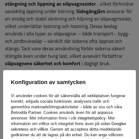
stängning och öppning av släpvagnssidor
, vilket förhindrar
oavsiktlig öppning under körning.
Sidogångjärn
ansvarar för
en smidig och stabil sänkning och höjning av släpvagnssidor,
vilket underlättar lastning och lossning. Dessa beslag
används i alla typer av släpvagnar – både transport-, bygg-
och jordbrukssläp – särskilt där sidorna ofta öppnas och
stängs. Tack vare deras användning förblir sidorna säkert
stängda även under tung last, vilket avsevärt förbättrar
släpvagnens säkerhet och komfort
i dagligt bruk.
Konfiguration av samtycken
Garanti
Vi använder cookies för att säkerställa att webbplatsen fungerar
korrekt, erbjuda sociala funktioner, analysera trafik och
När du köper en produkt från vårt sortiment får du 2 års
genomföra marknadsföringsaktiviteter – både av oss och våra
Betrodda Partner. Cookies används även för att anpassa
garanti.
Tack vare detta kan du använda den utan att oroa
annonser. Mer information finns i vår
integritetspolicy
. Mer
dig för konsekvenserna av ett eventuellt fel. För att
information om villkor och integritet finns även på sidan
Googles
säkerställa din tillfredsställelse har vi förenklat processen för
sekretess och villkor
. Genom att acceptera detta meddelande
godkänner du att de lagras på din enhet. Du kan ange villkoren
att lämna in eventuella reklamationer så mycket som möjligt