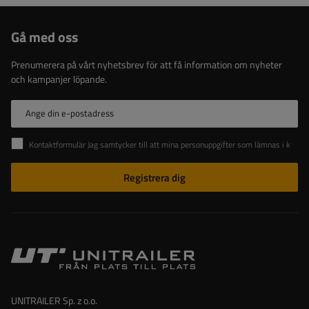
Gå med oss
Prenumerera på vårt nyhetsbrev för att få information om nyheter
och kampanjer löpande.
Ange din e-postadress
Kontaktformulär Jag samtycker till att mina personuppgifter som lämnas i kontaktformuläret behandlas i enlighet med Europaparlamentets och rådets förordning (EU).
Registrera dig
UNITRAILER Sp. z o.o.