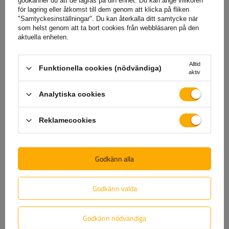
– allt du behöver göra är att
fyll i och skicka in formuläret
godkänner du att de lagras på din enhet. Du kan ange villkoren
för lagring eller åtkomst till dem genom att klicka på fliken
som finns på vår webbplats.
"Samtyckesinställningar". Du kan återkalla ditt samtycke när
som helst genom att ta bort cookies från webbläsaren på den
aktuella enheten.
Hjälp
Alltid
Funktionella cookies (nödvändiga)
aktiv
Har du frågor om valet eller användningen av våra
Analytiska cookies
produkter? Kontakta oss! Unitrailers specialister ger dig
gärna all information du behöver.
Reklamecookies
+46 842 002 023
unitrailer@unitrailer.se
Godkänn alla
Godkänn valda
Specifikation
Godkänn nödvändiga