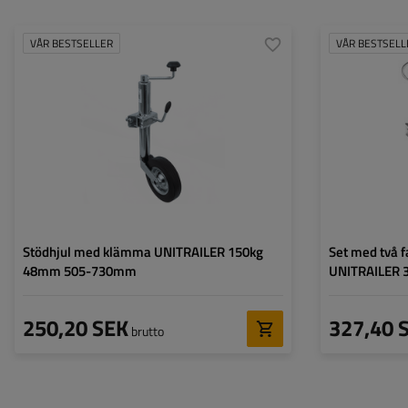
VÅR BESTSELLER
VÅR BESTSELL
Diameter på röret:
48 mm
Diameter på röret
Maximal bärkraft:
150 kg
Maximal bärkraft
Höjd:
505 - 730 mm
Höjd:
Typ av stödhjul:
standard
Stödben:
Fästning:
med klämfäste
Set:
Stödhjul med klämma UNITRAILER 150kg
Set med två 
48mm 505-730mm
UNITRAILER
250,20 SEK
327,40 
brutto