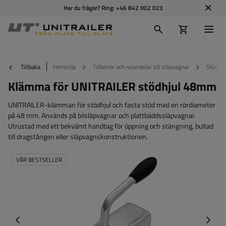
Har du frågor? Ring:
+46 842 002 023
Tillbaka
Hemsida
Tillbehör och reserdelar till släpvagnar
Stödhju
Klämma för UNITRAILER stödhjul 48mm
UNITRAILER-klämman för stödhjul och fasta stöd med en rördiameter
på 48 mm. Används på bilsläpvagnar och plattbäddssläpvagnar.
Utrustad med ett bekvämt handtag för öppning och stängning, bultad
till dragstången eller släpvagnskonstruktionen.
VÅR BESTSELLER
Föregående foto
Nästa 