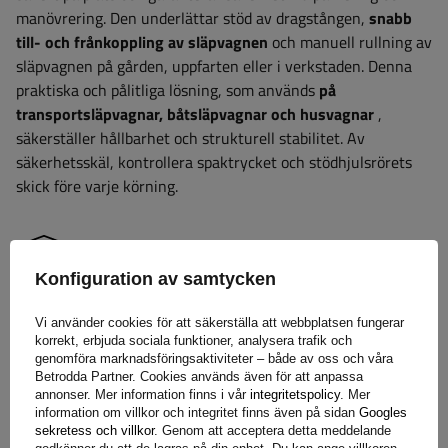
manövrering. Den underlättar stöd av dragstången,
snabb
till- och frånkoppling av släpvagnen
och manuell rullning av
släpvagnen på gården, uppfarten eller i verkstaden. Denna
praktiska och pålitliga lösning, som används
på
transportsläpvagnar, båtsläpvagnar och husvagnar
,
säkerställer hållbarhet och strukturell stabilitet. Av
säkerhetsskäl, kontrollera spaktrycket och stödhjulsrörets
skick före varje körning.
Garanti
Konfiguration av samtycken
Vi använder cookies för att säkerställa att webbplatsen fungerar
När du köper en produkt från vårt sortiment får du 2 års
korrekt, erbjuda sociala funktioner, analysera trafik och
garanti.
Tack vare detta kan du använda den utan att oroa
genomföra marknadsföringsaktiviteter – både av oss och våra
dig för konsekvenserna av ett eventuellt fel. För att
Betrodda Partner. Cookies används även för att anpassa
annonser. Mer information finns i vår
integritetspolicy
. Mer
säkerställa din tillfredsställelse har vi förenklat processen för
information om villkor och integritet finns även på sidan
Googles
att lämna in eventuella reklamationer så mycket som möjligt
sekretess och villkor
. Genom att acceptera detta meddelande