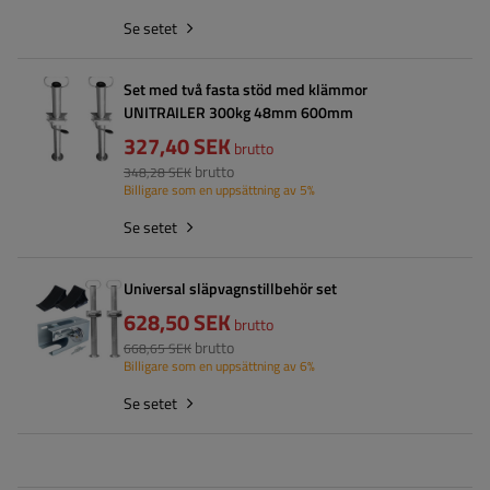
Se setet
Set med två fasta stöd med klämmor
UNITRAILER 300kg 48mm 600mm
327,40 SEK
brutto
brutto
348,28 SEK
Billigare som en uppsättning av 5%
Se setet
Universal släpvagnstillbehör set
628,50 SEK
brutto
brutto
668,65 SEK
Billigare som en uppsättning av 6%
Se setet