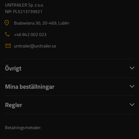
UNITRAILER Sp. z o.o.
NIP: PL5213739921
Budowlana 30
, 20-469
, Lublin
+46 842 002 023
unitrailer@unitrailer.se
Övrigt
Mina beställningar
Regler
Betalningsmetoder: