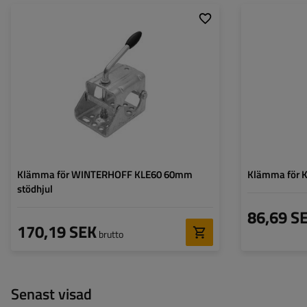
Diameter på röret:
60 mm
Diameter på klä
Material:
Stål
Klämma för WINTERHOFF KLE60 60mm
Klämma för 
stödhjul
86,69 S
170,19 SEK
brutto
Senast visad