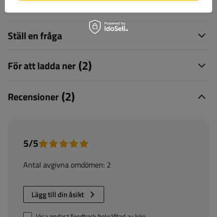
Leverans
Ställ en fråga
(2)
För att ladda ner
(2)
Recensioner
5/5
Antal avgivna omdömen: 2
Lägg till din åsikt
Visa endast feedback bekräftad av köp