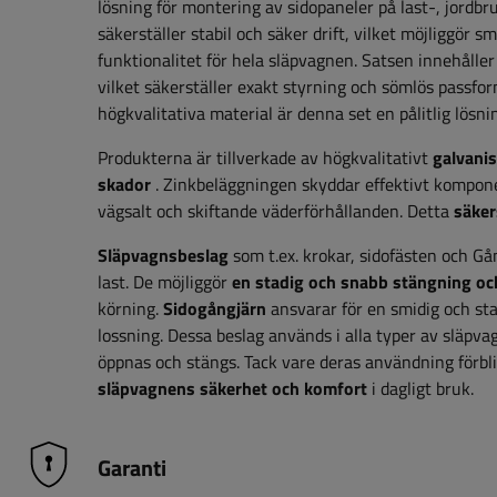
lösning för montering av sidopaneler på last-, jordbr
säkerställer stabil och säker drift, vilket möjliggör s
funktionalitet för hela släpvagnen. Satsen innehålle
vilket säkerställer exakt styrning och sömlös passfo
högkvalitativa material är denna set en pålitlig lösn
Produkterna är tillverkade av högkvalitativt
galvanis
skador
. Zinkbeläggningen skyddar effektivt kompone
vägsalt och skiftande väderförhållanden. Detta
säker
Släpvagnsbeslag
som t.ex.
krokar, sidofästen och
Gån
last. De möjliggör
en stadig och snabb stängning oc
körning.
Sidogångjärn
ansvarar för en smidig och sta
lossning. Dessa beslag används i alla typer av släpva
öppnas och stängs. Tack vare deras användning förbli
släpvagnens säkerhet och komfort
i dagligt bruk.
Garanti