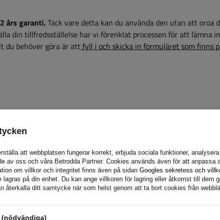
2 års garanti.
Tack vare detta kan du använda den utan att oroa d
la din tillfredsställelse har vi förenklat processen för att lämna i
t du behöver göra är att
fyll i och skicka in formuläret som finns 
dukter? Kontakta oss! Unitrailers specialister ger dig gärna all i
tycken
rställa att webbplatsen fungerar korrekt, erbjuda sociala funktioner, analyser
de av oss och våra Betrodda Partner. Cookies används även för att anpassa a
tion om villkor och integritet finns även på sidan
Googles sekretess och villk
agras på din enhet. Du kan ange villkoren för lagring eller åtkomst till dem g
n återkalla ditt samtycke när som helst genom att ta bort cookies från webbl
s (nödvändiga)