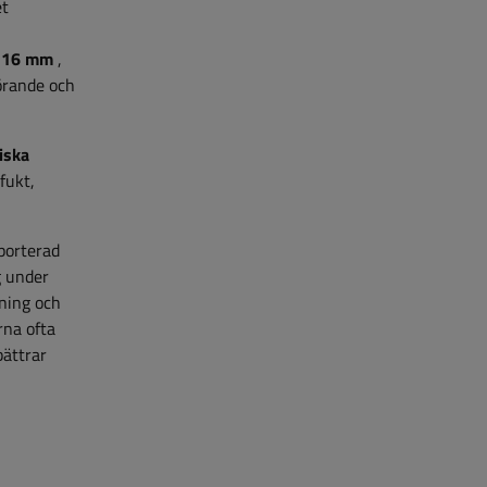
et
å 16 mm
,
förande och
iska
fukt,
sporterad
g under
tning och
rna ofta
bättrar