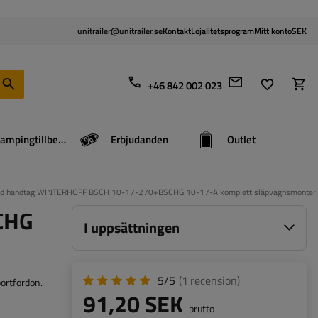
unitrailer@unitrailer.se
Kontakt
Lojalitetsprogram
Mitt konto
SEK
+46 842 002 023
Campingtillbehör
Erbjudanden
Outlet
ed handtag WINTERHOFF BSCH 10-17-270+BSCHG 10-17-A komplett släpvagnsmonter
CHG
I uppsättningen
5/5
(1
recension
)
ortfordon.
91,20 SEK
brutto