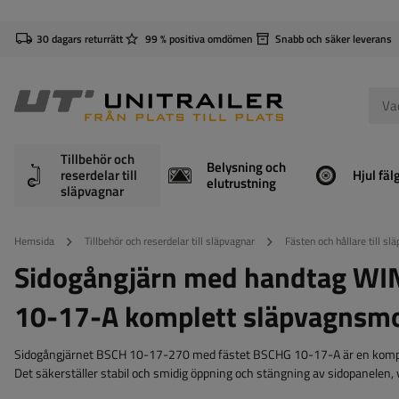
30 dagars returrätt
99 % positiva omdömen
Snabb och säker leverans
Tillbehör och
Belysning och
reserdelar till
Hjul fäl
elutrustning
släpvagnar
Hemsida
Tillbehör och reserdelar till släpvagnar
Fästen och hållare till sl
Sidogångjärn med handtag W
10-17-A komplett släpvagnsm
Sidogångjärnet BSCH 10-17-270 med fästet BSCHG 10-17-A är en komplett
Det säkerställer stabil och smidig öppning och stängning av sidopanelen,