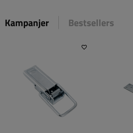
Kampanjer
Bestsellers
Typ av beslag för
kantfäste
Typ av beslag 
släpvagnar:
släpvagnar:
Tillåten belastning:
1000 kg
Bredd på fäste
Bredd på fästet:
50 mm
Längd på spän
Spännets bred