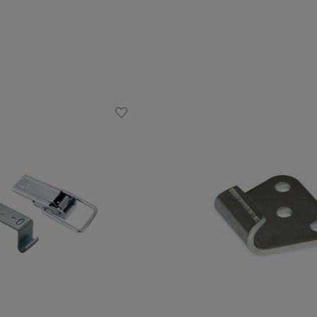
för
"fäste + sidoknäppe "
Typ av beslag för
sidospänne
släpvagnar:
t:
50 mm
Tillåten belastning:
400 kg
net:
97 mm
Längd på spännet:
39 mm
d:
35 mm
Spännets bredd:
34 mm