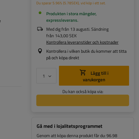
Du sparar
5.96%
(
5.78
SEK
), vid köp i ett set.
Produkten i stora mängder,
expressleverans
e
Med dig från
13 augusti
. Sändning
från
143,00 SEK
Kontrollera leveranstider och kostnader
Kontrollera i vilken butik du kommer att titta
på och köpa direkt
Lägg till i
varukorgen
Du kan också köpa via:
Gå med i lojalitetsprogrammet
Genom att köpa denna produkt får du:
96.98