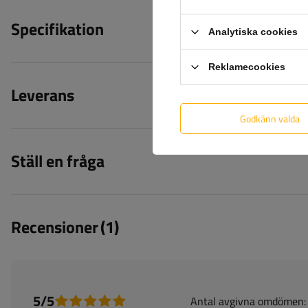
Specifikation
Analytiska cookies
Reklamecookies
Leverans
Godkänn valda
Ställ en fråga
Recensioner
(1)
5/5
Antal avgivna omdömen: