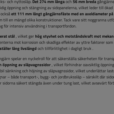
uks- och nyttosläp.
Det 274 mm långa
och
56 mm breda
gångjärn
midig öppning och stängning av sidopanelerna, vilket leder till ökad
r också
ett 111 mm långt gångjärnsfäste med en axeldiameter p
rm till en mängd olika konstruktioner. Tack vare sitt noggranna ut
ing för intensiv användning i transportfordon.
erat stål
, vilket ger
hög styvhet och motståndskraft mot mekan
nterna mot korrosion och skadliga effekter av yttre faktorer som 
ställer lång livslängd
och tillförlitlighet i dagligt bruk
.
gjärn spelar en nyckelroll för att säkerställa säkerheten för tran
h öppning av släpvagnssidor
, vilket förhindrar oavsiktlig öppnin
bil sänkning och höjning av släpvagnssidor, vilket underlättar las
gnar – både transport-, bygg- och jordbrukssläp – särskilt där sido
r sidorna säkert stängda även under tung last, vilket avsevärt för