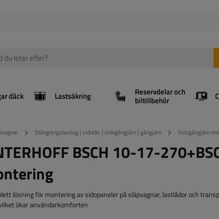
Reservdelar och
gar däck
Lastsäkring
biltillbehör
äpvagnar
Stängningsbeslag | sidolås | sidogångjärn | gångjärn
Sidogångjärn m
INTERHOFF BSCH 10-17-270+BS
ontering
 lösning för montering av sidopaneler på släpvagnar, lastlådor och transp
 vilket ökar användarkomforten