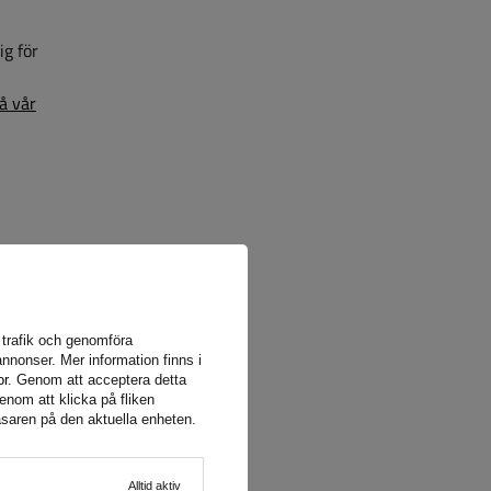
ig för
n
på vår
nformation
a trafik och genomföra
nnonser. Mer information finns i
or
. Genom att acceptera detta
enom att klicka på fliken
äsaren på den aktuella enheten.
Alltid aktiv