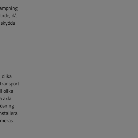
tdämpning
rande, då
t skydda
 olika
 transport
l olika
a axlar
 lösning
nstallera
imeras