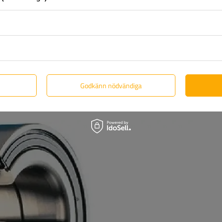
dningarna är skyddade mot korrosion genom varmförzinkning, vilk
ålelement som kräver hög precision är galvaniserade, vilket ger 5 å
änds galvanisk plätering som skyddar dem i 4 år. Dessa
nter, vilket säkerställer deras långvariga hållbarhet och motstån
Godkänn nödvändiga