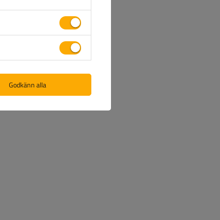
et
rs skydd
dskraft
Godkänn alla