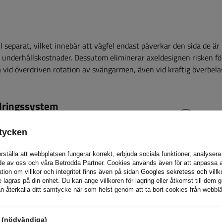
separat, vilket innebär att vägfel endast påverkar den sida de är 
h underhållskostnader. Dessutom eliminerar axeldesignen risken fö
id överdriven rotation av svängarmen, även vid kraftig överbela
ädringssystem
ingssystem med gummirullar,
tycken
ngselement och en mjukare
 vibrationer effektivt minskas.
rställa att webbplatsen fungerar korrekt, erbjuda sociala funktioner, analyser
de av oss och våra Betrodda Partner. Cookies används även för att anpassa a
ädring en mer effektiv
tion om villkor och integritet finns även på sidan
Googles sekretess och villk
ten och säkerheten för
agras på din enhet. Du kan ange villkoren för lagring eller åtkomst till dem g
n återkalla ditt samtycke när som helst genom att ta bort cookies från webbl
s (nödvändiga)