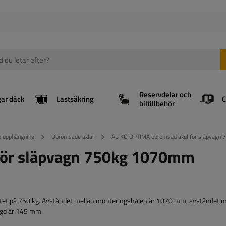
Reservdelar och
gar däck
Lastsäkring
biltillbehör
ch upphängning
Obromsade axlar
AL-KO OPTIMA obromsad axel för släpva
för släpvagn 750kg 1070mm
tet på 750 kg. Avståndet mellan monteringshålen är 1070 mm, avståndet m
gd är 145 mm.