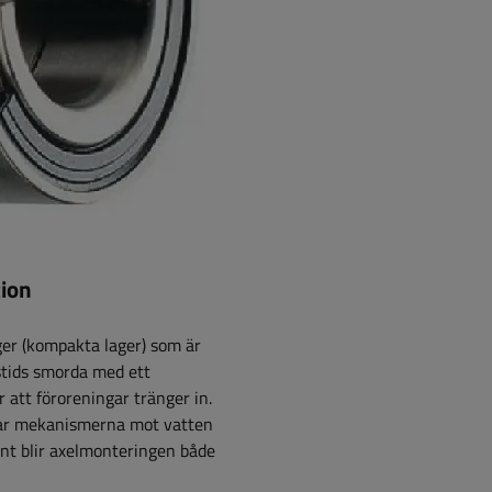
tion
er (kompakta lager) som är
vstids smorda med ett
 att föroreningar tränger in.
dar mekanismerna mot vatten
nt blir axelmonteringen både