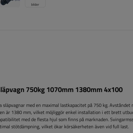
bilder
 släpvagn 750kg 1070mm 1380mm 4x100
ta släpvagnar med en maximal lastkapacitet på 750 kg. Avståndet 
är 1380 mm, vilket möjliggör enkel installation i ett brett utbu
patibilitet med de flesta hjul som finns på marknaden. Svingarm
ptimal stötdämpning, vilket ökar körsäkerheten även vid full last.