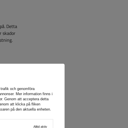
på. Detta
r skador
stning.
a trafik och genomföra
nnonser. Mer information finns i
or
. Genom att acceptera detta
enom att klicka på fliken
äsaren på den aktuella enheten.
Alltid aktiv