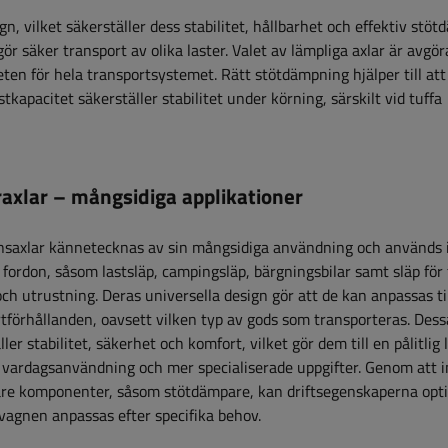
n, vilket säkerställer dess stabilitet, hållbarhet och effektiv stö
r säker transport av olika laster. Valet av lämpliga axlar är avgö
en för hela transportsystemet. Rätt stötdämpning hjälper till at
kapacitet säkerställer stabilitet under körning, särskilt vid tuffa
raxlar – mångsidiga applikationer
nsaxlar kännetecknas av sin mångsidiga användning och används i
 fordon, såsom lastsläp, campingsläp, bärgningsbilar samt släp för
och utrustning. Deras universella design gör att de kan anpassas til
tförhållanden, oavsett vilken typ av gods som transporteras. Dess
ller stabilitet, säkerhet och komfort, vilket gör dem till en pålitlig
 vardagsanvändning och mer specialiserade uppgifter. Genom att i
gare komponenter, såsom stötdämpare, kan driftsegenskaperna opt
vagnen anpassas efter specifika behov.