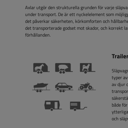
Axlar utgör den strukturella grunden för varje släpvag
under transport. De är ett nyckelelement som möjliggö
det påverkar säkerheten, körkomforten och hållbarhet
det transporterade godset mot skador, och korrekt last
förhållanden.
Traile
Släpvag
typer av
av djur 
transpor
säkerstä
både för
ytterli
och släp