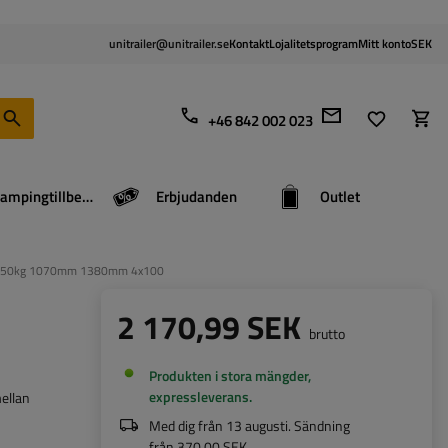
unitrailer@unitrailer.se
Kontakt
Lojalitetsprogram
Mitt konto
SEK
+46 842 002 023
Campingtillbehör
Erbjudanden
Outlet
gn 750kg 1070mm 1380mm 4x100
2 170,99 SEK
brutto
Produkten i stora mängder,
expressleverans
ellan
Med dig från
13 augusti
. Sändning
från
370,00 SEK