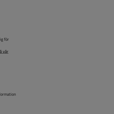
ig för
n
på vår
nformation