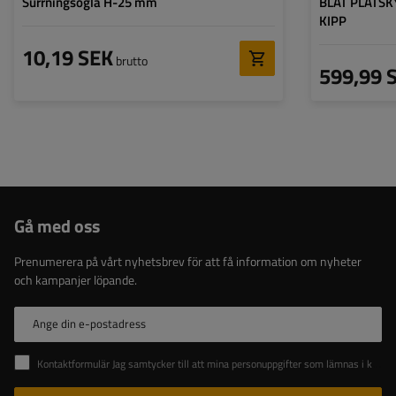
Surrningsögla H-25 mm
BLÅT PLATSKY
KIPP
10,19 SEK
brutto
599,99 
Gå med oss
Prenumerera på vårt nyhetsbrev för att få information om nyheter
och kampanjer löpande.
Ange din e-postadress
Kontaktformulär Jag samtycker till att mina personuppgifter som lämnas i kontaktformuläret behandlas i enlighet med Europaparlamentets och rådets förordning (EU).