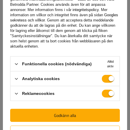
Betrodda Partner. Cookies används även för att anpassa
Garanti
annonser. Mer information finns i vår
integritetspolicy
. Mer
information om villkor och integritet finns även på sidan
Googles
sekretess och villkor
. Genom att acceptera detta meddelande
godkänner du att de lagras på din enhet. Du kan ange villkoren
När du köper en produkt från vårt sortiment får du 2 års
för lagring eller åtkomst till dem genom att klicka på fliken
garanti.
Tack vare detta kan du använda den utan att oroa
"Samtyckesinställningar". Du kan återkalla ditt samtycke när
som helst genom att ta bort cookies från webbläsaren på den
dig för konsekvenserna av ett eventuellt fel. För att
aktuella enheten.
säkerställa din tillfredsställelse har vi förenklat processen för
att lämna in eventuella reklamationer så mycket som möjligt
Alltid
– allt du behöver göra är att
fyll i och skicka in formuläret
Funktionella cookies (nödvändiga)
aktiv
som finns på vår webbplats.
Analytiska cookies
Hjälp
Reklamecookies
Har du frågor om valet eller användningen av våra
Godkänn alla
produkter? Kontakta oss! Unitrailers specialister ger dig
gärna all information du behöver.