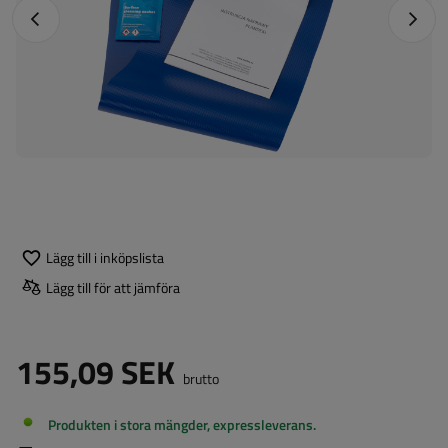
Föregående foto
Nästa 
Lägg till i inköpslista
Lägg till för att jämföra
155,09 SEK
brutto
Produkten i stora mängder, expressleverans