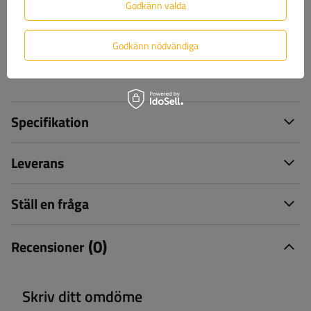
Godkänn valda
Godkänn nödvändiga
+46 842 002 023
unitrailer@unitrailer.se
Specifikation
Leverans
Ställ en fråga
(0)
Recensioner
Skriv ditt omdöme