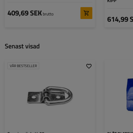
KIPP
409,69 SEK
brutto
614,99 
Senast visad
VÅR BESTSELLER
Greppets höjd:
25 mm
Mått:
Bredd:
21 mm
Färg:
Gramatura: