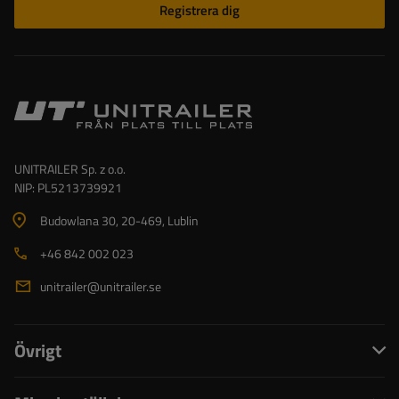
Registrera dig
UNITRAILER Sp. z o.o.
NIP: PL5213739921
Budowlana 30
, 20-469
, Lublin
+46 842 002 023
unitrailer@unitrailer.se
Övrigt