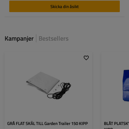
Skicka din åsikt
Kampanjer
Bestsellers
Mått:
152,6 x 111,6 cm
Mått:
Färg:
grå
Färg:
Gramatura:
500 g/m2
Gramatura:
GRÅ FLAT SKÄL TILL Garden Trailer 150 KIPP
BLÅT PLATSKY