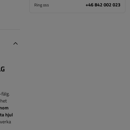
+46 842 002 023
Ring oss
LG
fälg.
rhet
Inom
ta hjul
lverka