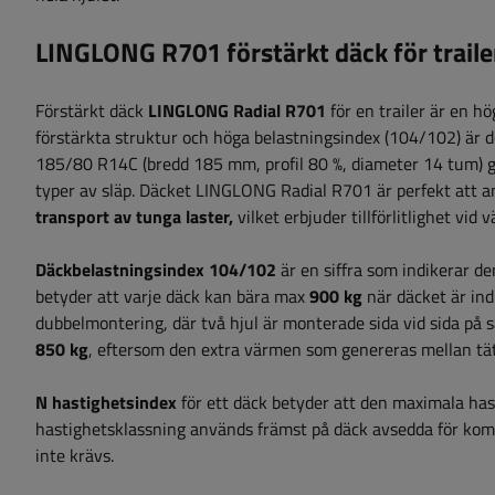
LINGLONG R701 förstärkt däck för trai
Förstärkt däck
LINGLONG Radial R701
för en trailer är en h
förstärkta struktur och höga belastningsindex (104/102) är d
185/80 R14C (bredd 185 mm, profil 80 %, diameter 14 tum)
typer av släp. Däcket LINGLONG Radial R701 är perfekt att 
transport av tunga laster,
vilket erbjuder tillförlitlighet vid 
Däckbelastningsindex 104/102
är en siffra som indikerar d
betyder att varje däck kan bära max
900 kg
när däcket är indi
dubbelmontering, där två hjul är monterade sida vid sida på 
850 kg
, eftersom den extra värmen som genereras mellan tät
N hastighetsindex
för ett däck betyder att den maximala has
hastighetsklassning används främst på däck avsedda för komme
inte krävs.