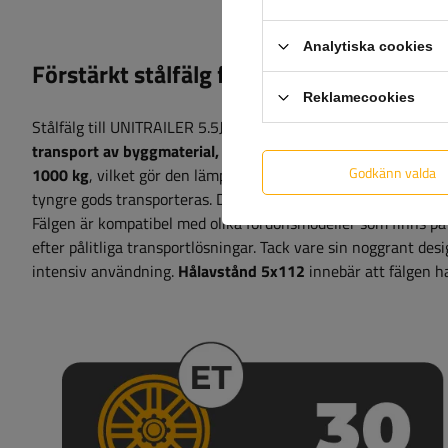
Analytiska cookies
Förstärkt stålfälg för UNITRAILER 5.5Jx
Reklamecookies
Stålfälg till UNITRAILER 5.5Jx14"H2 trailer
är en hållbar och 
transport av byggmaterial, större laster, jordbruksmaskiner
Godkänn valda
1000 kg
, vilket gör den lämplig för applikationer där stabilit
tyngre gods transporteras. Det är ett pålitligt val för männis
Fälgen är kompatibel med olika fordonsmodeller som finns på m
efter pålitliga transportlösningar. Tack vare sin noggrant de
intensiv användning
.
Hålavstånd 5x112
innebär att fälgen 