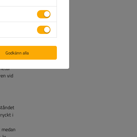
släp för
itet på
Godkänn alla
llt där
vagnar.
 letar
ven vid
ståndet
ryckt i
et medan
 är