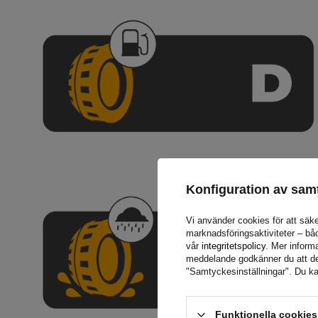
Konfiguration av sam
Vi använder cookies för att säke
marknadsföringsaktiviteter – bå
vår
integritetspolicy
. Mer informa
meddelande godkänner du att de l
"Samtyckesinställningar". Du ka
Funktionella cookie