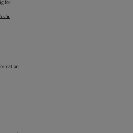
ig för
n
på vår
nformation