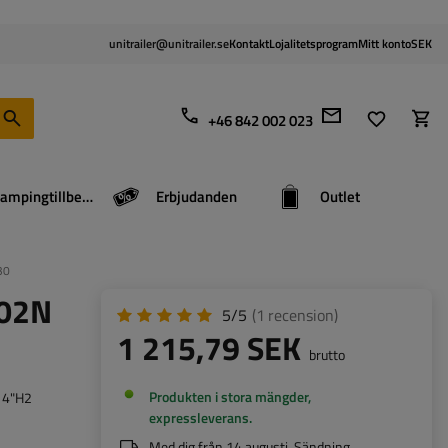
unitrailer@unitrailer.se
Kontakt
Lojalitetsprogram
Mitt konto
SEK
+46 842 002 023
Campingtillbehör
Erbjudanden
Outlet
30
102N
5/5
(1
recension
)
1 215,79 SEK
brutto
Produkten i stora mängder,
x14"H2
expressleverans
Med dig från
14 augusti
. Sändning