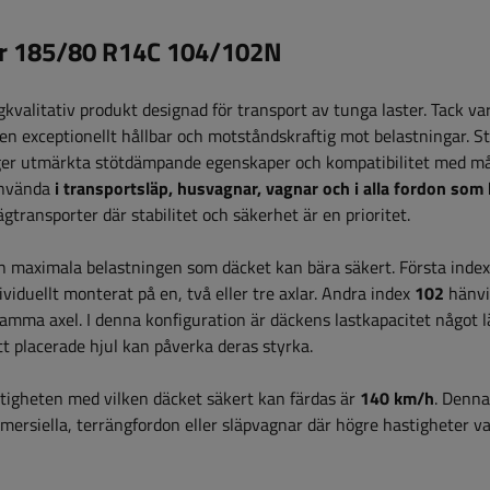
ler 185/80 R14C 104/102N
ögkvalitativ produkt designad för transport av tunga laster. Tack va
en exceptionellt hållbar och motståndskraftig mot belastningar. St
 ger utmärkta stötdämpande egenskaper och kompatibilitet med m
använda
i transportsläp, husvagnar, vagnar och i alla fordon som
vägtransporter där stabilitet och säkerhet är en prioritet.
en maximala belastningen som däcket kan bära säkert. Första inde
viduellt monterat på en, två eller tre axlar. Andra index
102
hänvis
samma axel. I denna konfiguration är däckens lastkapacitet något l
t placerade hjul kan påverka deras styrka.
tigheten med vilken däcket säkert kan färdas är
140 km/h
. Denna
rsiella, terrängfordon eller släpvagnar där högre hastigheter va