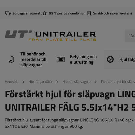
30 dagars returrätt
99 % positiva omdömen
Snabb och säker leverans
Tillbehör och
Belysning och
reserdelar till
Hjul fäl
elutrustning
släpvagnar
Hemsida
Hjul fälgar däck
Hjul till släpvagnar
Förstärkt hjul för 
Förstärkt hjul för släpvagn 
UNITRAILER FÄLG 5.5Jx14"H2 
Förstärkt hjul avsett för tunga släpvagnar. LINGLONG 185/80 R14C däck, 
5X112 ET:30. Maximal belastning är 900 kg.