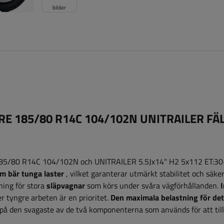
bilder
 TIRE 185/80 R14C 104/102N UNITRAILER FÄ
 185/80 R14C 104/102N och UNITRAILER 5.5Jx14" H2 5x112 ET:30-
m bär tunga laster
, vilket garanterar utmärkt stabilitet och säke
sning för stora
släpvagnar
som körs under svåra vägförhållanden.
er tyngre arbeten är en prioritet.
Den maximala belastning för det
på den svagaste av de två komponenterna som används för att til