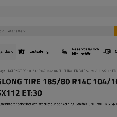
Reservdelar och
gar däck
Lastsäkring
biltillbehör
släpvagn LINGLONG TIRE 185/80 R14C 104/102N UNITRAILER FÄLG 5.5Jx14"H2 5X112 ET:
LINGLONG TIRE 185/80 R14C 104/
5X112 ET:30
garanterar säkerhet och stabilitet under körning. Stålfälg UNITRAILER 5.5J