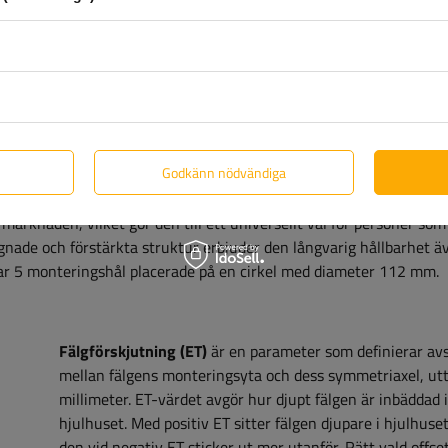
14"H2 5x112 ET:30 trailer
solid fälg, idealisk för bärgningsbilar och tunga släpvagnar, såsom
 och husbilar
. Dess
förstärkta
konstruktion säkerställer
lastkapac
Godkänn nödvändiga
et och säkerhet är en prioritet.
Den
är perfekt för dagligt bruk, övera
kor som letar efter hållbara och hållbara komponenter till sina släp
arknaden, vilket gör den till ett universellt val för personer som
signade och förstärkta struktur erbjuder den långvarig hållbarhet ä
har 5 monteringshål placerade på en cirkel med diameter 112 mm.
Fälgförskjutning (ET)
är en parameter som definierar av
mellan fälgens monteringsyta och dess symmetriaxel, utt
millimeter. ET-värdet avgör hur djupt fälgen är inbäddad i
hjulhuset. Med positiv ET sitter fälgen djupare i hjulhus
den vid negativ ET sticker ut mer utanför. Rätt vald offset