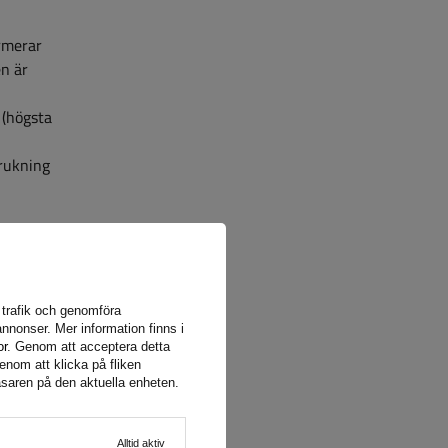
ormerar
n är
 (högsta
brukning
par
a trafik och genomföra
n skala
nnonser. Mer information finns i
or
. Genom att acceptera detta
gre
enom att klicka på fliken
äsaren på den aktuella enheten.
r i
Alltid aktiv