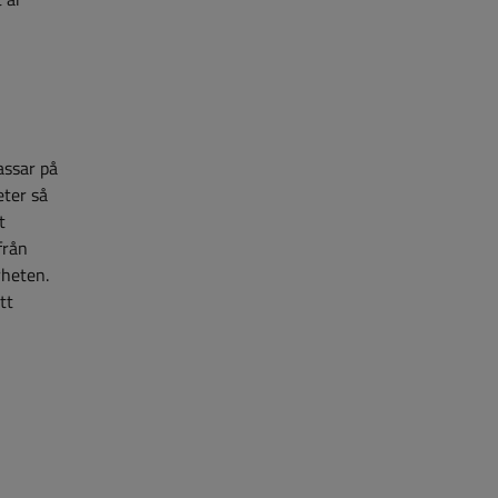
assar på
ter så
t
från
rheten.
tt