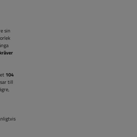
re sin
orlek
ånga
 kräver
xet
104
ar till
ägre,
nligtvis