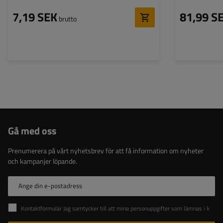
7,19 SEK
81,99 S
brutto
Gå med oss
Prenumerera på vårt nyhetsbrev för att få information om nyheter
och kampanjer löpande.
Ange din e-postadress
Kontaktformulär Jag samtycker till att mina personuppgifter som lämnas i kontaktformuläret behandlas i enlighet med Europaparlamentets och rådets förordning (EU).