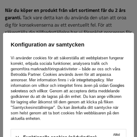
När du köper en produkt från vårt sortiment får du 2 års
garanti.
Tack vare detta kan du använda den utan att oroa
dig för konsekvenserna av ett eventuellt fel. För att
säkerställa din tillfredsställelse har vi förenklat processen för
att lämna in eventuella reklamationer så mycket som möjligt
Konfiguration av samtycken
– allt du behöver göra är att
fyll i och skicka in formuläret
som finns på vår webbplats.
Vi använder cookies för att säkerställa att webbplatsen fungerar
korrekt, erbjuda sociala funktioner, analysera trafik och
genomföra marknadsföringsaktiviteter – både av oss och våra
Hjälp
Betrodda Partner. Cookies används även för att anpassa
annonser. Mer information finns i vår
integritetspolicy
. Mer
information om villkor och integritet finns även på sidan
Googles
sekretess och villkor
. Genom att acceptera detta meddelande
godkänner du att de lagras på din enhet. Du kan ange villkoren
Har du frågor om valet eller användningen av våra
för lagring eller åtkomst till dem genom att klicka på fliken
produkter? Kontakta oss! Unitrailers specialister ger dig
"Samtyckesinställningar". Du kan återkalla ditt samtycke när
gärna all information du behöver.
som helst genom att ta bort cookies från webbläsaren på den
aktuella enheten.
Alltid
Funktionella cookies (nödvändiga)