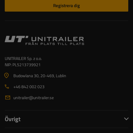
Registrera dig
UNITRAILER Sp. z o.o.
NIP: PL5213739921
Budowlana 30
, 20-469
, Lublin
+46 842 002 023
unitrailer@unitrailer.se
Övrigt