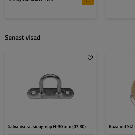
Senast visad
Greppets höjd:
30 mm
Bredd:
20 mm
Diameter på monteringshål:
51 mm
Galvaniserat sidogrepp H-30 mm (07.30)
Bozamet Stål