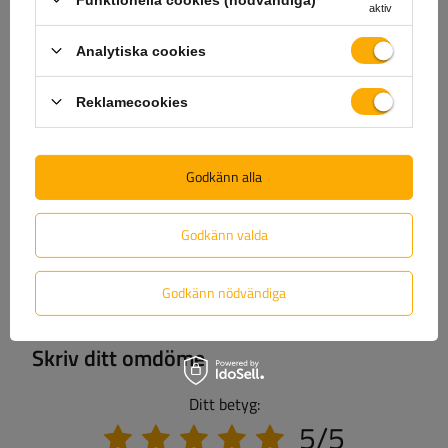
+46 842 002 023
unitrailer@unitrailer.se
aktiv
Analytiska cookies
Specifikation
Reklamecookies
Leverans
Godkänn alla
Ställ en fråga
Godkänn valda
(0)
Recensioner
Godkänn nödvändiga
Skriv ditt omdöme
Ditt betyg:
5/5