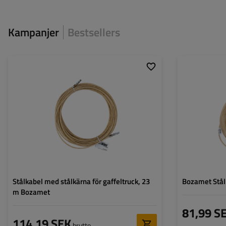
Kampanjer
Bestsellers
Längd:
23 m
Kärna:
Stål
Stålkabel med stålkärna för gaffeltruck, 23
Bozamet Stål
m Bozamet
81,99 S
114,19 SEK
brutto