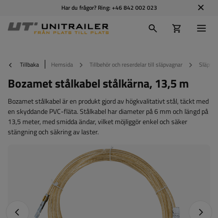
Har du frågor? Ring:
+46 842 002 023
Tillbaka
Hemsida
Tillbehör och reserdelar till släpvagnar
Släpvag
Bozamet stålkabel stålkärna, 13,5 m
Bozamet stålkabel är en produkt gjord av högkvalitativt stål, täckt med
en skyddande PVC-fläta. Stålkabel har diameter på 6 mm och längd på
13,5 meter, med smidda ändar, vilket möjliggör enkel och säker
stängning och säkring av laster.
Föregående foto
Nästa 