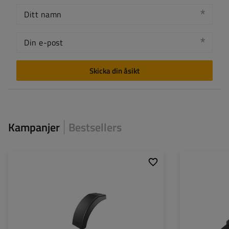
Ditt namn
Din e-post
Skicka din åsikt
Kampanjer
Bestsellers
Monteringssida:
vänster
Skärmens längd:
340 mm
Skärmens bredd:
220 mm
Skärmens höjd:
280 mm
Monteringshål:
nej