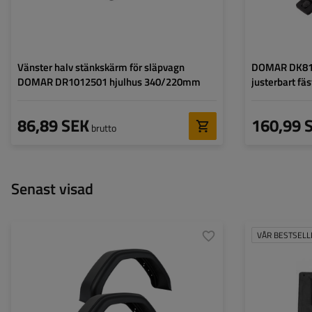
Vänster halv stänkskärm för släpvagn
DOMAR DK814
DOMAR DR1012501 hjulhus 340/220mm
justerbart fäs
86,89 SEK
160,99 
brutto
Senast visad
VÅR BESTSELL
Hjulens diameter:
13-14"
Transportyta:
Skärmens längd:
660 mm
Höjd:
Skärmens bredd:
180 mm
Bredd:
Skärmens höjd:
330 mm
Monteringshål:
ja