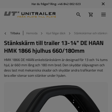
Har du frågor? Ring:
+46 842 002 023
Tillbaka
Hemsida
Hjul fälgar däck
Stänkskärmar och stänkskydd
Stänkskärm till trailer 13-14" DE HAAN
HMK 1866 hjulhus 660/180mm
HMK 1866 DE HAAN enkelstänkskärm är designad för 13 och 14 tums
hjul, är 660 mm lång och 180 mm bred. Den skyddar släpvagnen och
dess last mot mekaniska skador och skyddar andra trafikanter mot
lera eller stenar som stänker under hjulen.