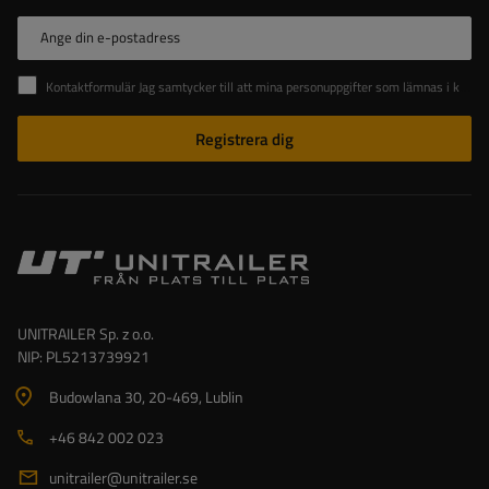
Ange din e-postadress
Kontaktformulär Jag samtycker till att mina personuppgifter som lämnas i kontaktformuläret behandlas i enlighet med Europaparlamentets och rådets förordning (EU).
Registrera dig
UNITRAILER Sp. z o.o.
NIP: PL5213739921
Budowlana 30
, 20-469
, Lublin
+46 842 002 023
unitrailer@unitrailer.se