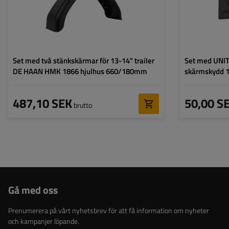
Set med två stänkskärmar för 13-14" trailer
Set med UNI
DE HAAN HMK 1866 hjulhus 660/180mm
skärmskydd 
487,10 SEK
50,00 S
brutto
Gå med oss
Prenumerera på vårt nyhetsbrev för att få information om nyheter
och kampanjer löpande.