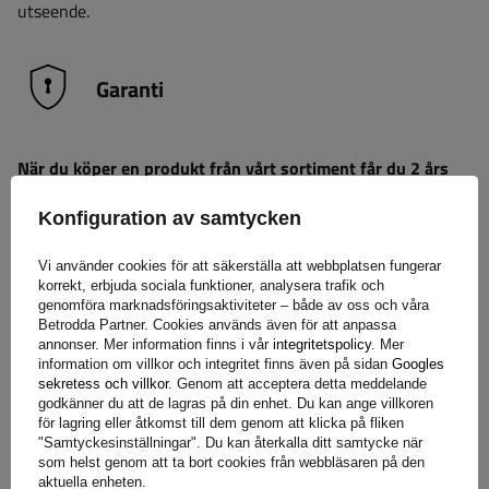
utseende.
Garanti
När du köper en produkt från vårt sortiment får du 2 års
garanti.
Tack vare detta kan du använda den utan att oroa
Konfiguration av samtycken
dig för konsekvenserna av ett eventuellt fel. För att
säkerställa din tillfredsställelse har vi förenklat processen för
Vi använder cookies för att säkerställa att webbplatsen fungerar
att lämna in eventuella reklamationer så mycket som möjligt
korrekt, erbjuda sociala funktioner, analysera trafik och
– allt du behöver göra är att
fyll i och skicka in formuläret
genomföra marknadsföringsaktiviteter – både av oss och våra
som finns på vår webbplats.
Betrodda Partner. Cookies används även för att anpassa
annonser. Mer information finns i vår
integritetspolicy
. Mer
information om villkor och integritet finns även på sidan
Googles
sekretess och villkor
. Genom att acceptera detta meddelande
Hjälp
godkänner du att de lagras på din enhet. Du kan ange villkoren
för lagring eller åtkomst till dem genom att klicka på fliken
"Samtyckesinställningar". Du kan återkalla ditt samtycke när
som helst genom att ta bort cookies från webbläsaren på den
Har du frågor om valet eller användningen av våra
aktuella enheten.