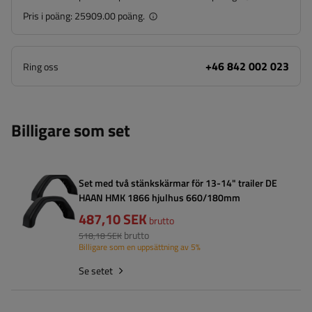
Pris i poäng:
25909.00 poäng.
+46 842 002 023
Ring oss
Billigare som set
Set med två stänkskärmar för 13-14" trailer DE
HAAN HMK 1866 hjulhus 660/180mm
487,10 SEK
brutto
brutto
518,18 SEK
Billigare som en uppsättning av 5%
Se setet