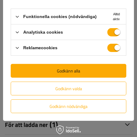
produkter? Kontakta oss! Unitrailers specialister ger dig
gärna all information du behöver.
Alltid
Funktionella cookies (nödvändiga)
aktiv
Analytiska cookies
+46 842 002 023
unitrailer@unitrailer.se
Reklamecookies
Specifikation
Godkänn alla
Leverans
Godkänn valda
Ställ en fråga
Godkänn nödvändiga
(1)
För att ladda ner