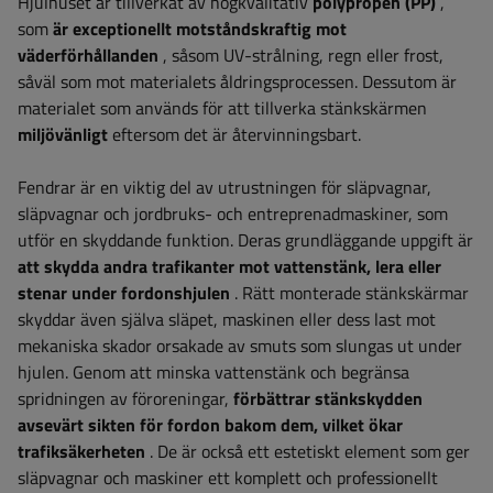
Hjulhuset är tillverkat av högkvalitativ
polypropen (PP)
,
som
är exceptionellt motståndskraftig mot
väderförhållanden
, såsom UV-strålning, regn eller frost,
såväl som mot materialets åldringsprocessen. Dessutom är
materialet som används för att tillverka stänkskärmen
miljövänligt
eftersom det är återvinningsbart.
Fendrar är en viktig del av utrustningen för släpvagnar,
släpvagnar och jordbruks- och entreprenadmaskiner, som
utför en skyddande funktion. Deras grundläggande uppgift är
att skydda andra trafikanter mot vattenstänk, lera eller
stenar under fordonshjulen
. Rätt monterade stänkskärmar
skyddar även själva släpet, maskinen eller dess last mot
mekaniska skador orsakade av smuts som slungas ut under
hjulen. Genom att minska vattenstänk och begränsa
spridningen av föroreningar,
förbättrar stänkskydden
avsevärt sikten för fordon bakom dem, vilket ökar
trafiksäkerheten
. De är också ett estetiskt element som ger
släpvagnar och maskiner ett komplett och professionellt