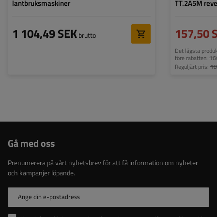
lantbruksmaskiner
TT.2A5M reve
1 104,49 SEK
157,50 
brutto
Det lägsta produ
före rabatten:
16
Reguljärt pris:
18
Gå med oss
Prenumerera på vårt nyhetsbrev för att få information om nyheter
och kampanjer löpande.
Ange din e-postadress