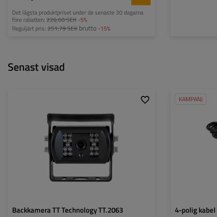
Det lägsta produktpriset under de senaste 30 dagarna
före rabatten:
226,60 SEK
-5%
brutto
Reguljärt pris:
251,79 SEK
-15%
Senast visad
KAMPANJ
Modell:
TT.2063
Modell:
Längd:
Backkamera TT Technology TT.2063
4-polig kabel