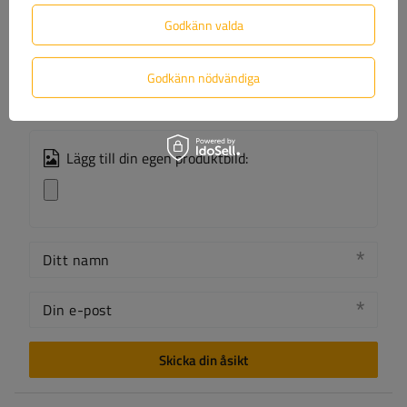
Godkänn valda
Ditt omdöme
Godkänn nödvändiga
Lägg till din egen produktbild:
Ditt namn
Din e-post
Skicka din åsikt