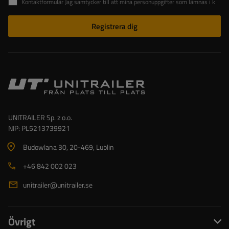
Kontaktformulär Jag samtycker till att mina personuppgifter som lämnas i kontaktformuläret behandlas i enlighet med Europaparlamentets och rådets förordning (EU).
Registrera dig
UNITRAILER Sp. z o.o.
NIP: PL5213739921
Budowlana 30
, 20-469
, Lublin
+46 842 002 023
unitrailer@unitrailer.se
Övrigt