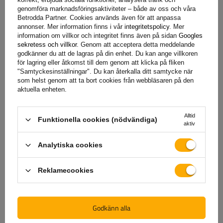
genomföra marknadsföringsaktiviteter – både av oss och våra
Betrodda Partner. Cookies används även för att anpassa
annonser. Mer information finns i vår
integritetspolicy
. Mer
information om villkor och integritet finns även på sidan
Googles
sekretess och villkor
. Genom att acceptera detta meddelande
Specifikation
godkänner du att de lagras på din enhet. Du kan ange villkoren
för lagring eller åtkomst till dem genom att klicka på fliken
"Samtyckesinställningar". Du kan återkalla ditt samtycke när
Leverans
som helst genom att ta bort cookies från webbläsaren på den
aktuella enheten.
Ställ en fråga
Alltid
Funktionella cookies (nödvändiga)
aktiv
(0)
Recensioner
Analytiska cookies
Reklamecookies
Skriv ditt omdöme
Ditt betyg:
Godkänn alla
5/5