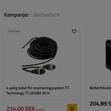
Kampanjer
Bestsellers
KAMPANJ
Modell:
TT.2A20M
Längd:
20 m
4-polig kabel för reverseringssystem TT
Batterifråns
Technology TT.2A20M 20 m
204,89 
214,00 SEK
brutto