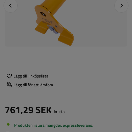
Föregående foto
Nästa 
Lägg till i inköpslista
Lägg till för att jämföra
761,29 SEK
brutto
Produkten i stora mängder, expressleverans