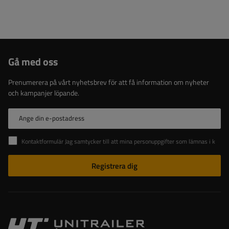
Gå med oss
Prenumerera på vårt nyhetsbrev för att få information om nyheter
och kampanjer löpande.
Ange din e-postadress
Kontaktformulär Jag samtycker till att mina personuppgifter som lämnas i kontaktformuläret behandlas i enlighet med Europaparlamentets och rådets förordning (EU).
Registrera dig