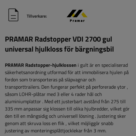
Tillverkare:
PRAMAR Radstopper VDI 2700 gul
universal hjulkloss för bärgningsbil
PRAMAR Radstopper-hjulklossen
i gult är en specialiserad
säkerhetsanordning utformad
för att immobilisera hjulen på
fordon som transporteras
på släpvagnar och
transporttrailers. Den fungerar perfekt på
perforerade ytor
,
såsom
LOHR-plåtar
med 3 eller 4 rader hål och
aluminiumplattor
. Med
ett justerbart avstånd från 275 till
335 mm
anpassar sig klossen till olika hjulbredder, vilket gör
den
till en mångsidig och universell lösning
. Justering sker
genom
att skruva loss en flik
, vilket möjliggör snabb
justering av monteringsplåttjocklekar från 3 mm.