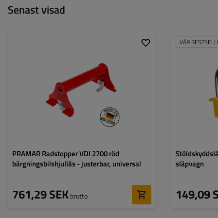
Senast visad
VÅR BESTSELL
Längd:
327 mm
Bredd:
Bredd:
160 mm
Höjd:
Höjd:
127 mm
Sfärens diameter
Godkännande:
VDI 2700
PRAMAR Radstopper VDI 2700 röd
Stöldskyddsl
bärgningsbilshjullås - justerbar, universal
släpvagn
761,29 SEK
149,09 
brutto