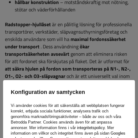
hållbar konstruktion
– motståndskraftig mot nötning,
stötar och väderförhållanden
Radstopper-hjullåset
är en pålitlig lösning för professionella
transportörer, verkstäder, släpvagnsuthyrningsföretag och
enskilda användare som vill ha
maximal fordonssäkerhet
under transport
. Dess användning
ökar
transportsäkerheten avsevärt
genom att eliminera risken
för att fordonet ska förskjutas på flaket. Det är utformat för
att säkra hjulen på fordon som transporteras på N1-, N2-,
O1-, O2- och O3-släpvagnar
och är ett universellt val inom
fordons- och transportindustrin.
Konfiguration av samtycken
Garanti
Vi använder cookies för att säkerställa att webbplatsen fungerar
korrekt, erbjuda sociala funktioner, analysera trafik och
genomföra marknadsföringsaktiviteter – både av oss och våra
Betrodda Partner. Cookies används även för att anpassa
När du köper en produkt från vårt sortiment får du 2 års
annonser. Mer information finns i vår
integritetspolicy
. Mer
information om villkor och integritet finns även på sidan
Googles
garanti.
Tack vare detta kan du använda den utan att oroa