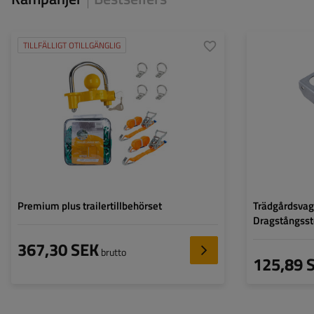
TILLFÄLLIGT OTILLGÄNGLIG
Premium plus trailertillbehörset
Trädgårdsva
Dragstångsst
367,30 SEK
brutto
125,89 