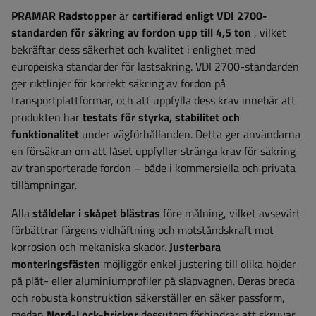
PRAMAR Radstopper
är
certifierad enligt
VDI 2700-
standarden för säkring av fordon upp till 4,5 ton
, vilket
bekräftar dess säkerhet och kvalitet i enlighet med
europeiska standarder för lastsäkring. VDI 2700-standarden
ger riktlinjer för korrekt säkring av fordon på
transportplattformar, och att uppfylla dess krav innebär att
produkten har
testats för styrka, stabilitet och
funktionalitet
under vägförhållanden. Detta ger användarna
en försäkran om att låset uppfyller stränga krav för säkring
av transporterade fordon – både i kommersiella och privata
tillämpningar.
Alla
ståldelar
i
skåpet
blästras
före målning, vilket avsevärt
förbättrar färgens vidhäftning och motståndskraft mot
korrosion och mekaniska skador.
Justerbara
monteringsfästen
möjliggör enkel justering till olika höjder
på plåt- eller aluminiumprofiler på släpvagnen. Deras breda
och robusta konstruktion säkerställer en säker passform,
medan
Nord-Lock-brickor
dessutom förhindrar att skruvar