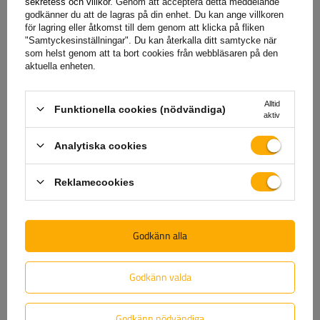
sekretess och villkor
. Genom att acceptera detta meddelande
dig för konsekvenserna av ett eventuellt fel. För att
godkänner du att de lagras på din enhet. Du kan ange villkoren
säkerställa din tillfredsställelse har vi förenklat processen för
för lagring eller åtkomst till dem genom att klicka på fliken
"Samtyckesinställningar". Du kan återkalla ditt samtycke när
att lämna in eventuella reklamationer så mycket som möjligt
som helst genom att ta bort cookies från webbläsaren på den
– allt du behöver göra är att
fyll i och skicka in formuläret
aktuella enheten.
som finns på vår webbplats.
Alltid
Funktionella cookies (nödvändiga)
aktiv
Hjälp
Analytiska cookies
Har du frågor om valet eller användningen av våra
Reklamecookies
produkter? Kontakta oss! Unitrailers specialister ger dig
gärna all information du behöver.
Godkänn alla
+46 842 002 023
unitrailer@unitrailer.se
Godkänn valda
Godkänn nödvändiga