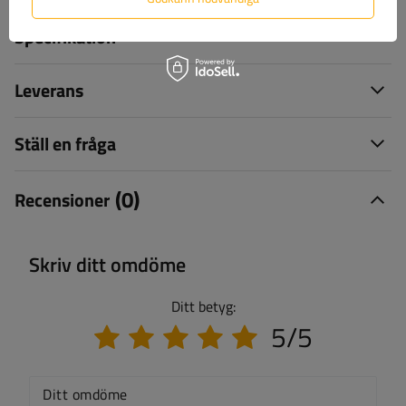
Specifikation
Leverans
Ställ en fråga
(0)
Recensioner
Skriv ditt omdöme
Ditt betyg:
5/5
Ditt omdöme