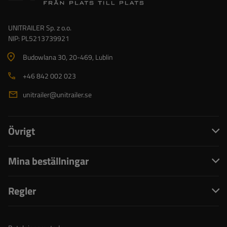
UNITRAILER Sp. z o.o.
NIP: PL5213739921
Budowlana 30
, 20-469
, Lublin
+46 842 002 023
unitrailer@unitrailer.se
Övrigt
Mina beställningar
Regler