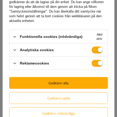
godkänner du att de lagras på din enhet. Du kan ange villkoren
som finns på vår webbplats.
för lagring eller åtkomst till dem genom att klicka på fliken
"Samtyckesinställningar". Du kan återkalla ditt samtycke när
som helst genom att ta bort cookies från webbläsaren på den
aktuella enheten.
Hjälp
Alltid
Funktionella cookies (nödvändiga)
aktiv
Har du frågor om valet eller användningen av våra
produkter? Kontakta oss! Unitrailers specialister ger dig
Analytiska cookies
gärna all information du behöver.
Reklamecookies
+46 842 002 023
unitrailer@unitrailer.se
Godkänn alla
Godkänn valda
Specifikation
Godkänn nödvändiga