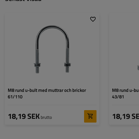
Gängdiameter:
M8
Gängdiameter:
Monteringsavstånd:
61 mm
Bredd:
Bultavstånd:
69 mm
Totalhöjd:
Totalhöjd:
110 mm
Material:
Material:
stal kl.5.8
M8 rund u-bult med muttrar och brickor
M8 rund u-bul
61/110
43/81
18,19 SEK
18,19 S
brutto