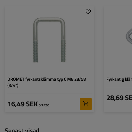
Transportyta:
M8
Material:
stal kl.5.8
Korrosionsskydd:
Galvaniserad min. 8µm
DROMET fyrkantsklämma typ C M8 28/58
Fyrkantig k
(3/4")
28,69 S
16,49 SEK
brutto
Senast visad