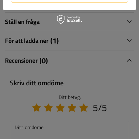
Leverans
Ställ en fråga
(1)
För att ladda ner
(0)
Recensioner
Skriv ditt omdöme
Ditt betyg:
5/5
Ditt omdöme