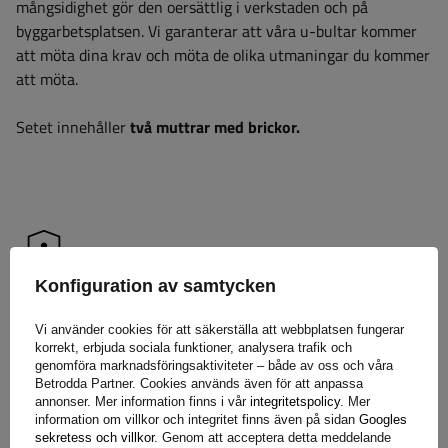
mångsidighet gör den oersättlig i verkstaden och på
byggarbetsplatsen. Vi garanterar att våra u-bultar kommer
att möta dina krav och möta de olika utmaningar du kommer
att möta.
Setet innehåller
två muttrar med brickor.
Garanti
Konfiguration av samtycken
När du köper en produkt från vårt sortiment får du 2 års
Vi använder cookies för att säkerställa att webbplatsen fungerar
garanti.
Tack vare detta kan du använda den utan att oroa
korrekt, erbjuda sociala funktioner, analysera trafik och
genomföra marknadsföringsaktiviteter – både av oss och våra
dig för konsekvenserna av ett eventuellt fel. För att
Betrodda Partner. Cookies används även för att anpassa
säkerställa din tillfredsställelse har vi förenklat processen för
annonser. Mer information finns i vår
integritetspolicy
. Mer
att lämna in eventuella reklamationer så mycket som möjligt
information om villkor och integritet finns även på sidan
Googles
sekretess och villkor
. Genom att acceptera detta meddelande
– allt du behöver göra är att
fyll i och skicka in formuläret