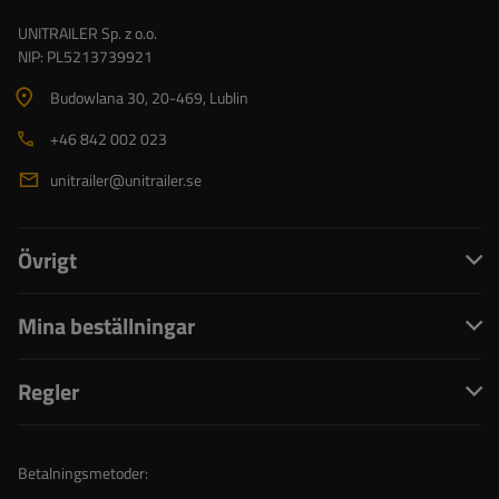
UNITRAILER Sp. z o.o.
NIP: PL5213739921
Budowlana 30
, 20-469
, Lublin
+46 842 002 023
unitrailer@unitrailer.se
Övrigt
Mina beställningar
Regler
Betalningsmetoder: