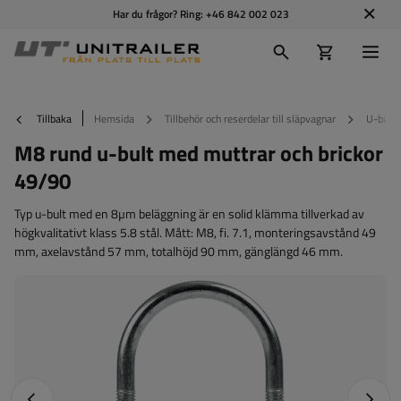
Har du frågor? Ring:
+46 842 002 023
Tillbaka
Hemsida
Tillbehör och reserdelar till släpvagnar
U-bulta
M8 rund u-bult med muttrar och brickor
49/90
Typ u-bult med en 8µm beläggning är en solid klämma tillverkad av
högkvalitativt klass 5.8 stål. Mått: M8, fi. 7.1, monteringsavstånd 49
mm, axelavstånd 57 mm, totalhöjd 90 mm, gänglängd 46 mm.
Föregående foto
Nästa 