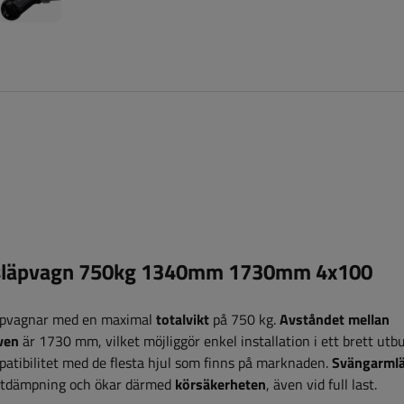
 släpvagn 750kg 1340mm 1730mm 4x100
läpvagnar med en maximal
totalvikt
på 750 kg.
Avståndet mellan
ven
är 1730 mm, vilket möjliggör enkel installation i ett brett utb
patibilitet med de flesta hjul som finns på marknaden.
Svängarml
stötdämpning och ökar därmed
körsäkerheten
, även vid full last.