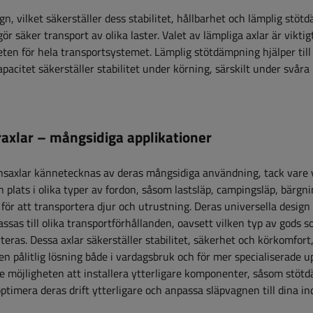
gn, vilket säkerställer dess stabilitet, hållbarhet och lämplig stö
r säker transport av olika laster. Valet av lämpliga axlar är vikti
en för hela transportsystemet. Lämplig stötdämpning hjälper till
pacitet säkerställer stabilitet under körning, särskilt under svåra
raxlar – mångsidiga applikationer
saxlar kännetecknas av deras mångsidiga användning, tack vare 
in plats i olika typer av fordon, såsom lastsläp, campingsläp, bärgni
 för att transportera djur och utrustning. Deras universella design 
ssas till olika transportförhållanden, oavsett vilken typ av gods 
teras. Dessa axlar säkerställer stabilitet, säkerhet och körkomfort,
 en pålitlig lösning både i vardagsbruk och för mer specialiserade up
e möjligheten att installera ytterligare komponenter, såsom stöt
ptimera deras drift ytterligare och anpassa släpvagnen till dina in