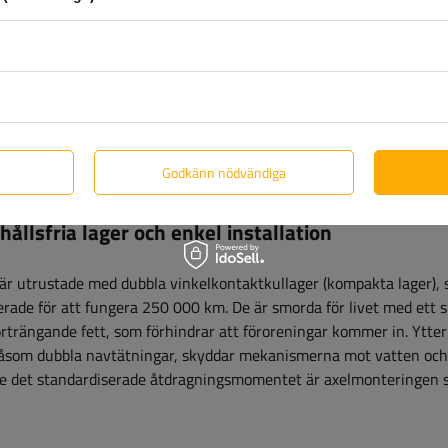
ingarna är skyddade mot korrosion tack vare varmförzinkning, vi
nt som kräver hög precision är galvaniserade, vilket ger 5 års sk
 galvanisk galvanisering som skyddar dem i 4 år. Dessa olika
nter, vilket säkerställer deras långa hållbarhet och motståndskr
Godkänn nödvändiga
ållsfria lager och enkel installation
är utrustade med dubbla vinkelkontaktkullager (kompakta lager), 
rade för att fungera 250 000 km. De är smorda för livet med ett s
rträngande fett, som förhindrar att föroreningar kommer in. Ytter
såsom dubbla navtätningar, skyddar mekanismerna mot vatten och
re det standardiserade åtdragningsmomentet är axelmonteringen 