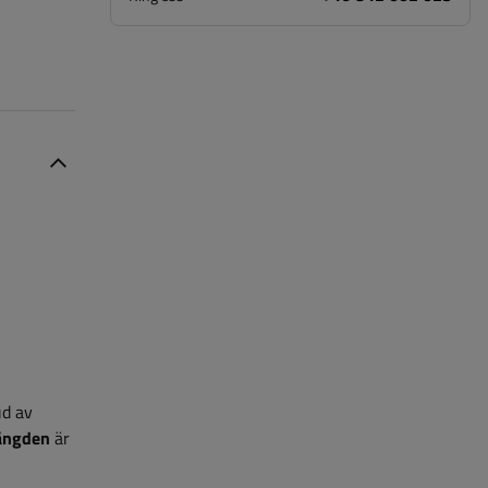
ud av
ängden
är