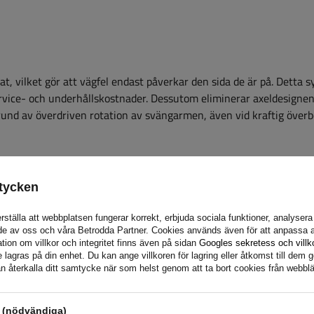
t, vilket gör att vägfel endast påverkar den sida de är på. Detta 
service- och underhållskostnader. Dessutom eliminerar axeldesignen
und av överdriven rotation av svängarmen, även vid kraftig överb
ädringssystem
tycken
gssystem med gummirullar,
pilar och mjukare stötdämpning
rställa att webbplatsen fungerar korrekt, erbjuda sociala funktioner, analyser
de av oss och våra Betrodda Partner. Cookies används även för att anpassa a
as effektivt. Jämfört med
tion om villkor och integritet finns även på sidan
Googles sekretess och villk
 effektiv dämpning av
agras på din enhet. Du kan ange villkoren för lagring eller åtkomst till dem g
säkerheten.
n återkalla ditt samtycke när som helst genom att ta bort cookies från webbl
s (nödvändiga)