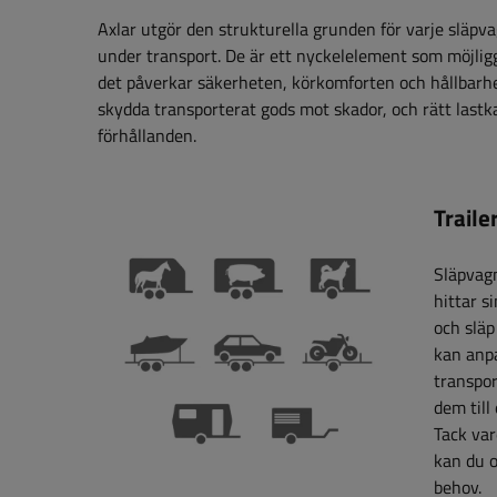
Axlar utgör den strukturella grunden för varje släpva
under transport. De är ett nyckelelement som möjliggö
det påverkar säkerheten, körkomforten och hållbarhet
skydda transporterat gods mot skador, och rätt lastka
förhållanden.
Traile
Släpvagn
hittar s
och släp
kan anpa
transpor
dem till
Tack var
kan du o
behov.