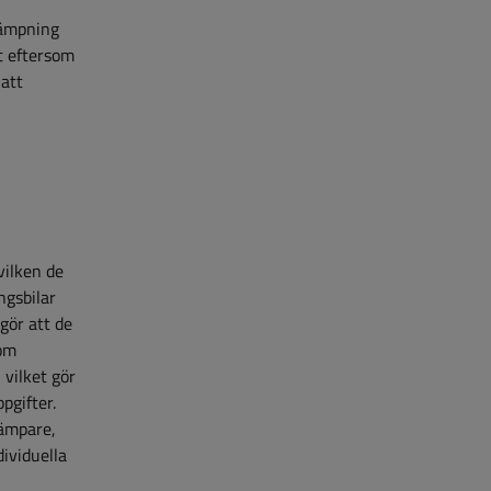
tdämpning
gt eftersom
 att
vilken de
ngsbilar
gör att de
som
 vilket gör
pgifter.
dämpare,
dividuella