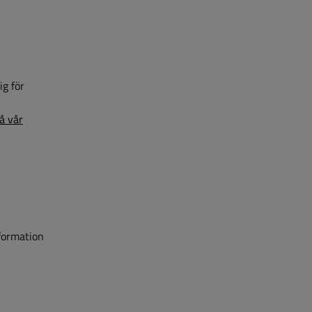
ig för
n
på vår
nformation