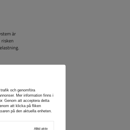
system är
 risken
elastning.
a trafik och genomföra
nnonser. Mer information finns i
or
. Genom att acceptera detta
enom att klicka på fliken
äsaren på den aktuella enheten.
Alltid aktiv