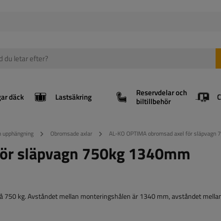
Reservdelar och
gar däck
Lastsäkring
biltillbehör
ch upphängning
Obromsade axlar
AL-KO OPTIMA obromsad axel för släpva
för släpvagn 750kg 1340mm
på 750 kg. Avståndet mellan monteringshålen är 1340 mm, avståndet mella