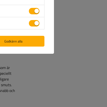
lket
ydd mot
aft mot
Godkänn alla
som är
peciellt
ligare
 smuts.
snabb och