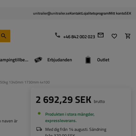
unitrailer@unitrailer.se
Kontakt
Lojalitetsprogram
Mitt konto
SEK
+46 842 002 023
Campingtillbehör
Erbjudanden
Outlet
gn 750kg 1340mm 1730mm 4x100
2 692,29 SEK
brutto
Produkten i stora mängder,
expressleverans
n naven är
Med dig från
14 augusti
. Sändning
från
370,00 SEK