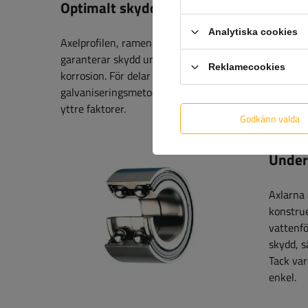
Optimalt skydd mot korrosion
Analytiska cookies
Axelprofilen, ramen och huset på överkörningsanordn
garanterar skydd under en period av 10 år. Ståleleme
Reklamecookies
korrosion. För delar med högsta noggrannhet används
galvaniseringsmetoder skyddar effektivt alla kompone
yttre faktorer.
Godkänn valda
Underh
Axlarna 
konstrue
vattenfö
skydd, 
Tack va
enkel.