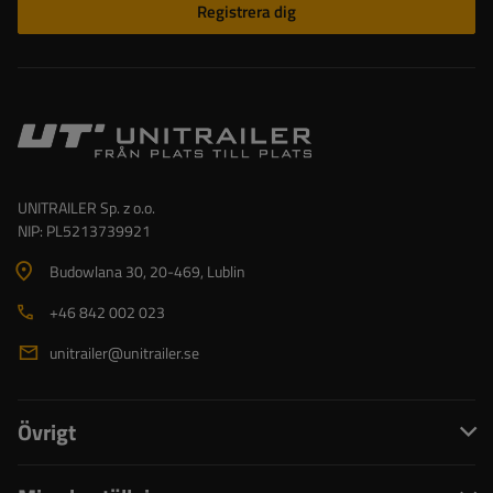
Registrera dig
UNITRAILER Sp. z o.o.
NIP: PL5213739921
Budowlana 30
, 20-469
, Lublin
+46 842 002 023
unitrailer@unitrailer.se
Övrigt