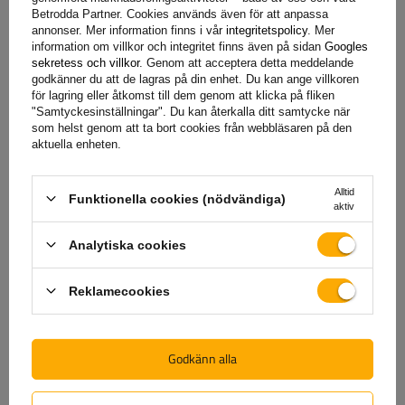
Betrodda Partner. Cookies används även för att anpassa
annonser. Mer information finns i vår
integritetspolicy
. Mer
information om villkor och integritet finns även på sidan
Googles
+46 842 002 023
unitrailer@unitrailer.se
sekretess och villkor
. Genom att acceptera detta meddelande
godkänner du att de lagras på din enhet. Du kan ange villkoren
för lagring eller åtkomst till dem genom att klicka på fliken
"Samtyckesinställningar". Du kan återkalla ditt samtycke när
som helst genom att ta bort cookies från webbläsaren på den
aktuella enheten.
Specifikation
Alltid
Funktionella cookies (nödvändiga)
Leverans
aktiv
Analytiska cookies
Ställ en fråga
Reklamecookies
(0)
Recensioner
Godkänn alla
Skriv ditt omdöme