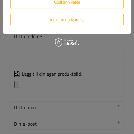
Godkänn valda
Ditt betyg:
5/5
Godkänn nödvändiga
Ditt omdöme
Lägg till din egen produktbild:
Ditt namn
Din e-post