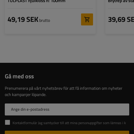
TULPLAST hjulkloss h: 100mm
Brytrep av stå
49,19 SEK
39,69 S
brutto
Gå med oss
Prenumerera på vårt nyhetsbrev för att få information om nyheter
och kampanjer löpande.
Ange din e-postadress
Kontaktformulär Jag samtycker till att mina personuppgifter som lämnas i kontaktformuläret behandlas i enlighet med Europaparlamentets och rådets förordning (EU).