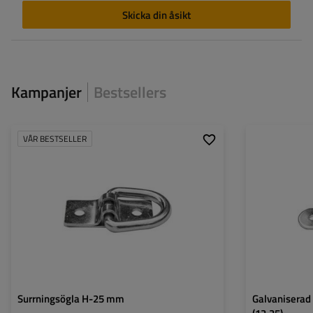
Skicka din åsikt
Kampanjer
Bestsellers
VÅR BESTSELLER
Greppets höjd:
25 mm
Greppets höjd:
Bredd:
21 mm
Bredd:
Surrningsögla H-25 mm
Galvaniserad