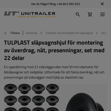
Har du frågor? Ring:
+46 842 002 023
Tillbaka
Hemsida
Tillbehör och reserdelar till släpvagnar
Fästen o
TULPLAST släpvagnshjul för montering
av överdrag, nät, presenningar, set med
22 delar
En uppsättning med 22 sidoväggsrullar med 30 mm diameter för
bilsläpvagnar och skåpbilar. Utformade för att fästa överdrag, nät och
presenningar på sidoväggen med hjälp av elastiskt rep.