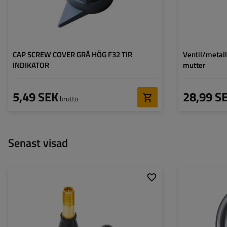
CAP SCREW COVER GRÅ HÖG F32 TIR
Ventil/metall
INDIKATOR
mutter
5,49 SEK
28,99 S
brutto
Senast visad
Fälgbredd:
Fälgdiameter:
Hålavstånd:
Inträngningsdjup 