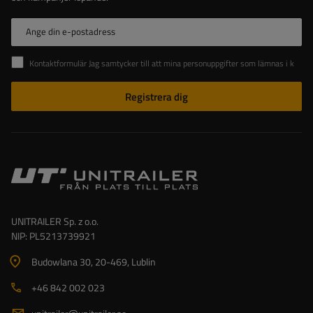
Ange din e-postadress
Kontaktformulär Jag samtycker till att mina personuppgifter som lämnas i kontaktformuläret behandlas i enlighet med Europaparlamentets och rådets förordning (EU).
Registrera dig
UNITRAILER Sp. z o.o.
NIP: PL5213739921
Budowlana 30
, 20-469
, Lublin
+46 842 002 023