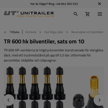
Har du frågor? Ring:
+46 842 002 023
Tillbaka
Hemsida
Hjul fälgar däck
Reservdelar och hjultillbehör
TR 600 hk bilventiler, sats om 10
TR 600 HP-ventilerna är högtrycksventiler konstruerade för slanglösa
däck, med ett tryckmotstånd på upp till 5,5 bar. Utformade för
personbilar, skåpbilar och släpvagnar.
Föregående foto
Nästa 