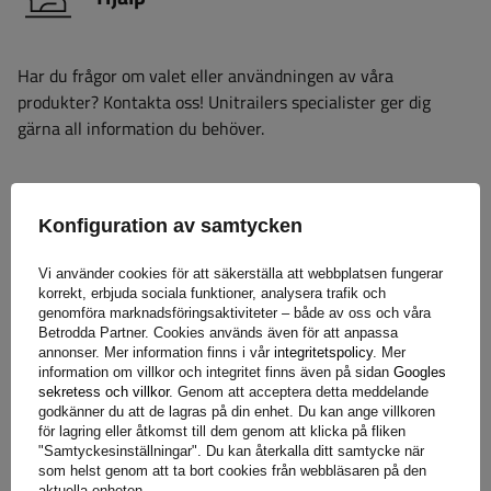
Har du frågor om valet eller användningen av våra
produkter? Kontakta oss! Unitrailers specialister ger dig
gärna all information du behöver.
+46 842 002 023
unitrailer@unitrailer.se
Konfiguration av samtycken
Vi använder cookies för att säkerställa att webbplatsen fungerar
korrekt, erbjuda sociala funktioner, analysera trafik och
genomföra marknadsföringsaktiviteter – både av oss och våra
Specifikation
Betrodda Partner. Cookies används även för att anpassa
annonser. Mer information finns i vår
integritetspolicy
. Mer
information om villkor och integritet finns även på sidan
Googles
Leverans
sekretess och villkor
. Genom att acceptera detta meddelande
godkänner du att de lagras på din enhet. Du kan ange villkoren
för lagring eller åtkomst till dem genom att klicka på fliken
"Samtyckesinställningar". Du kan återkalla ditt samtycke när
Ställ en fråga
som helst genom att ta bort cookies från webbläsaren på den
aktuella enheten.