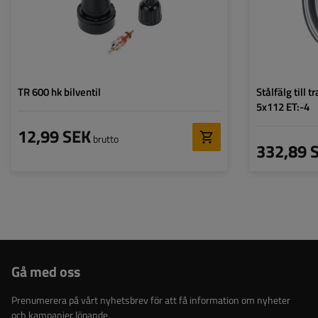
Centrumhålets di
TR 600 hk bilventil
Stålfälg till
5x112 ET:-4
12,99 SEK
brutto
332,89 
Gå med oss
Prenumerera på vårt nyhetsbrev för att få information om nyheter
och kampanjer löpande.