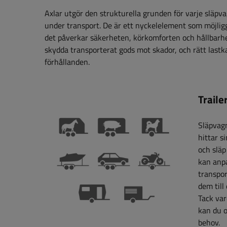
Axlar utgör den strukturella grunden för varje släpva
under transport. De är ett nyckelelement som möjliggö
det påverkar säkerheten, körkomforten och hållbarhet
skydda transporterat gods mot skador, och rätt lastka
förhållanden.
Traile
Släpvagn
hittar s
och släp
kan anpa
transpor
dem till
Tack var
kan du o
behov.