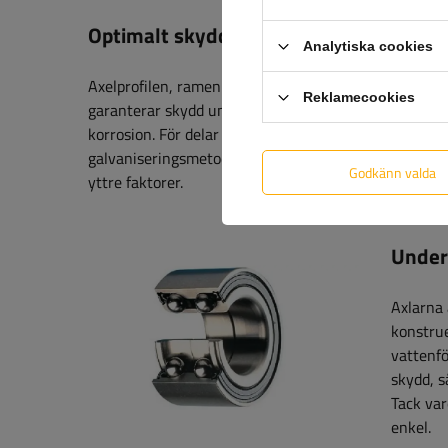
Optimalt skydd mot korrosion
Analytiska cookies
Axelprofilen, ramen och huset på överkörningsanordn
Reklamecookies
garanterar skydd under en period av 10 år. Ståleleme
korrosion. För delar med högsta noggrannhet används 
galvaniseringsmetoder skyddar effektivt alla kompone
Godkänn valda
yttre faktorer.
Underh
Axlarna 
konstrue
vattenfö
skydd, 
Tack va
enkel.