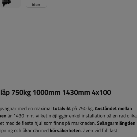
bilder
 släp 750kg 1000mm 1430mm 4x100
läpvagnar med en maximal
totalvikt
på 750 kg.
Avståndet mellan
ven
är 1430 mm, vilket möjliggör enkel installation på en rad olika
tet med de flesta hjul som finns på marknaden.
Svängarmlängden
dämpning och ökar därmed
körsäkerheten
, även vid full last.