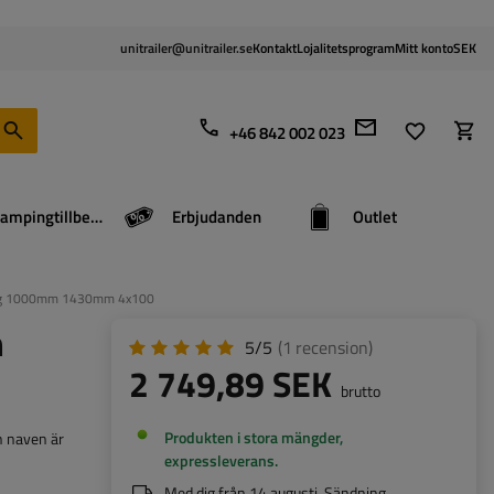
unitrailer@unitrailer.se
Kontakt
Lojalitetsprogram
Mitt konto
SEK
+46 842 002 023
Campingtillbehör
Erbjudanden
Outlet
50kg 1000mm 1430mm 4x100
m
5/5
(1
recension
)
2 749,89 SEK
brutto
Produkten i stora mängder,
n naven är
expressleverans
Med dig från
14 augusti
. Sändning