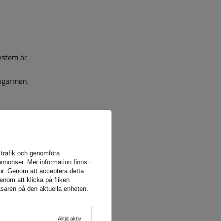
system är
ängarmen,
a trafik och genomföra
nnonser. Mer information finns i
or
. Genom att acceptera detta
enom att klicka på fliken
äsaren på den aktuella enheten.
Alltid aktiv