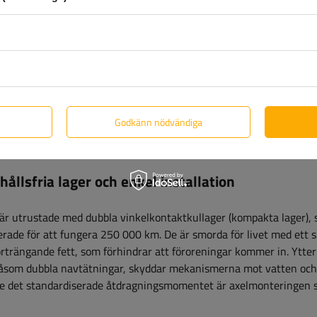
ingarna är skyddade mot korrosion tack vare varmförzinkning, vi
nt som kräver hög precision är galvaniserade, vilket ger 5 års sk
galvanisk plätering, som skyddar dem i 4 år. Dessa olika
nter, vilket säkerställer deras långa hållbarhet och motståndskr
Godkänn nödvändiga
ållsfria lager och enkel installation
är utrustade med dubbla vinkelkontaktkullager (kompakta lager), 
rade för att fungera 250 000 km. De är smorda för livet med ett s
rträngande fett, som förhindrar att föroreningar kommer in. Ytter
såsom dubbla navtätningar, skyddar mekanismerna mot vatten och
re det standardiserade åtdragningsmomentet är axelmonteringen 