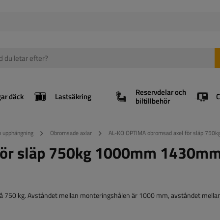
Reservdelar och
gar däck
Lastsäkring
biltillbehör
ch upphängning
Obromsade axlar
AL-KO OPTIMA obromsad axel för släp 7
 för släp 750kg 1000mm 1430m
på 750 kg. Avståndet mellan monteringshålen är 1000 mm, avståndet mella