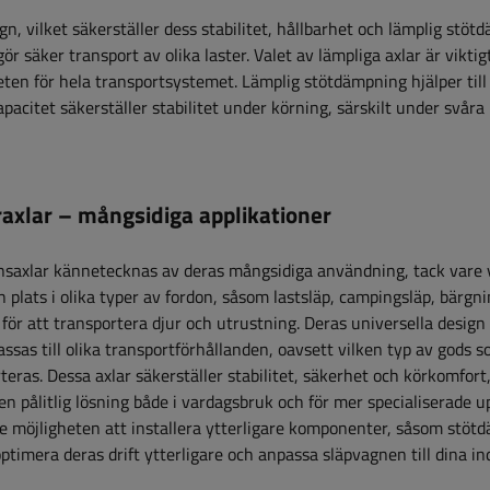
gn, vilket säkerställer dess stabilitet, hållbarhet och lämplig stö
r säker transport av olika laster. Valet av lämpliga axlar är vikti
en för hela transportsystemet. Lämplig stötdämpning hjälper till
pacitet säkerställer stabilitet under körning, särskilt under svåra
raxlar – mångsidiga applikationer
saxlar kännetecknas av deras mångsidiga användning, tack vare 
in plats i olika typer av fordon, såsom lastsläp, campingsläp, bärgni
 för att transportera djur och utrustning. Deras universella design 
ssas till olika transportförhållanden, oavsett vilken typ av gods 
teras. Dessa axlar säkerställer stabilitet, säkerhet och körkomfort,
 en pålitlig lösning både i vardagsbruk och för mer specialiserade up
e möjligheten att installera ytterligare komponenter, såsom stöt
ptimera deras drift ytterligare och anpassa släpvagnen till dina in