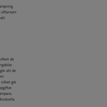
tdämpning
gt eftersom
 att
vilken de
ngsbilar
gör att de
som
 vilket gör
pgifter.
dämpare,
dividuella