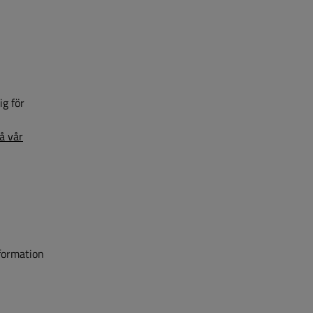
ig för
n
på vår
nformation