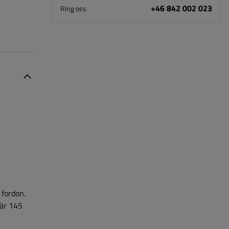
+46 842 002 023
Ring oss
 fordon.
är 145