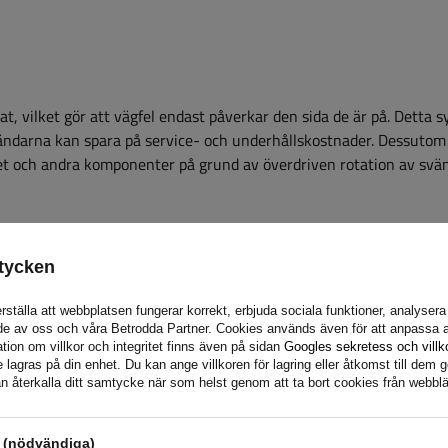
t, vilket gör att vägfel endast påverkar den sida de är på. Detta 
användarna kan spara på service- och underhållskostnader. Dessutom
set och andra komponenter på grund av överdriven rotation av sv
ädringssystem
tycken
gssystem med gummirullar,
rställa att webbplatsen fungerar korrekt, erbjuda sociala funktioner, analyser
de av oss och våra Betrodda Partner. Cookies används även för att anpassa a
pilar och mjukare stötdämpning
tion om villkor och integritet finns även på sidan
Googles sekretess och villk
as effektivt. Jämfört med
agras på din enhet. Du kan ange villkoren för lagring eller åtkomst till dem g
 effektiv dämpning av
n återkalla ditt samtycke när som helst genom att ta bort cookies från webbl
säkerheten.
s (nödvändiga)