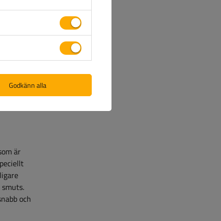
lket
ydd mot
aft mot
Godkänn alla
som är
peciellt
ligare
 smuts.
snabb och