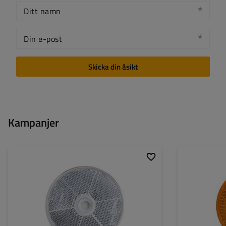
Ditt namn
Din e-post
Skicka din åsikt
Kampanjer
Diametern för borrhål:
6 mm
Diametern för bor
Ytterdiameter:
60 mm
Ytterdiameter: