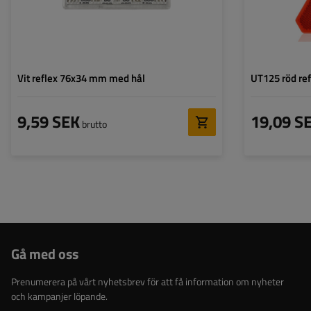
Vit reflex 76x34 mm med hål
UT125 röd ref
9,59 SEK
19,09 S
brutto
Gå med oss
Prenumerera på vårt nyhetsbrev för att få information om nyheter
och kampanjer löpande.