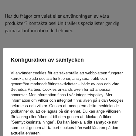
Har du frågor om valet eller användningen av våra
produkter? Kontakta oss! Unitrailers specialister ger dig
gärna all information du behöver.
+46 842 002 023
unitrailer@unitrailer.se
Konfiguration av samtycken
Vi använder cookies för att säkerställa att webbplatsen fungerar
korrekt, erbjuda sociala funktioner, analysera trafik och
genomföra marknadsföringsaktiviteter – både av oss och våra
Specifikation
Betrodda Partner. Cookies används även för att anpassa
annonser. Mer information finns i vår
integritetspolicy
. Mer
information om villkor och integritet finns även på sidan
Googles
Leverans
sekretess och villkor
. Genom att acceptera detta meddelande
godkänner du att de lagras på din enhet. Du kan ange villkoren
för lagring eller åtkomst till dem genom att klicka på fliken
Ställ en fråga
"Samtyckesinställningar". Du kan återkalla ditt samtycke när
som helst genom att ta bort cookies från webbläsaren på den
aktuella enheten.