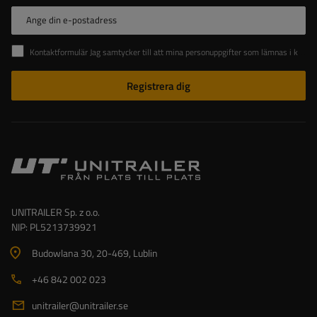
Ange din e-postadress
Kontaktformulär Jag samtycker till att mina personuppgifter som lämnas i kontaktformuläret behandlas i enlighet med Europaparlamentets och rådets förordning (EU).
Registrera dig
UNITRAILER Sp. z o.o.
NIP: PL5213739921
Budowlana 30
, 20-469
, Lublin
+46 842 002 023
unitrailer@unitrailer.se