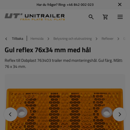
Har du frågor? Ring:
+46 842 002 023
Tillbaka
Hemsida
Belysning och elutrustning
Reflexer
Gul 
Gul reflex 76x34 mm med hål
Reflex till Dobplast 763403 trailer med monteringshål. Gul färg. Mått:
76 x 34 mm.
Föregående foto
Nästa 