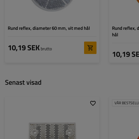
Rund reflex, diameter 60 mm, vit med hål
Rund reflex,
hål
10,19 SEK
brutto
10,19 S
Senast visad
VÅR BESTSELL
Höjd:
34 mm
Höjd:
Bredd:
76 mm
Bredd:
Godkännande:
E20 IA
Diametern för bor
Färg:
Vit
Tjocklek.:
Monteringstyp:
bultar
Godkännande: