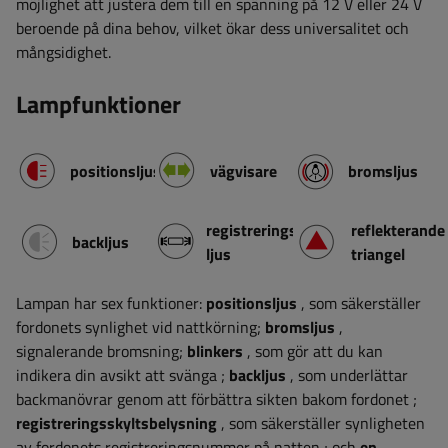
möjlighet att justera dem till en spänning på 12 V eller 24 V
beroende på dina behov, vilket ökar dess universalitet och
mångsidighet.
Lampfunktioner
positionsljus
vägvisare
bromsljus
registreringsskylt
reflekterande
backljus
ljus
triangel
Lampan har sex funktioner:
positionsljus
, som säkerställer
fordonets synlighet vid nattkörning;
bromsljus
,
signalerande bromsning;
blinkers
, som gör att du kan
indikera din avsikt att svänga
;
backljus
, som underlättar
backmanövrar genom att förbättra sikten bakom fordonet
;
registreringsskyltsbelysning
, som säkerställer synligheten
av fordonets registreringsnummer på natten
;
och
en