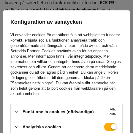
kraven på säkerhet och funktionalitet i fordon.
ECE R3-
godkännande
omfattar reflekterande element
, vilket
förbättrar fordonets synlighet, medan
ECE R4 reglerar
Konfiguration av samtycken
reflekterande markeringar
, vilket ökar trafiksäkerheten.
ECE R6 täcker körriktningsvisare
, vilket säkerställer lämplig
Vi använder cookies för att säkerställa att webbplatsen fungerar
synlighet och blinkfrekvens, medan
ECE R7 täcker
korrekt, erbjuda sociala funktioner, analysera trafik och
positions- och bromsljus
, vilket säkerställer
genomföra marknadsföringsaktiviteter – både av oss och våra
Betrodda Partner. Cookies används även för att anpassa
överensstämmelse med säkerhetsstandarder.
ECE R23
annonser. Mer information finns i vår
integritetspolicy
. Mer
bekräftar effektiviteten hos backljus
, vilket gör
information om villkor och integritet finns även på sidan
Googles
manövrering säkrare, medan
ECE R38 reglerar standarderna
sekretess och villkor
. Genom att acceptera detta meddelande
godkänner du att de lagras på din enhet. Du kan ange villkoren
för dimljus
, vilket förbättrar sikten i svåra
för lagring eller åtkomst till dem genom att klicka på fliken
väderförhållanden.
"Samtyckesinställningar". Du kan återkalla ditt samtycke när
som helst genom att ta bort cookies från webbläsaren på den
aktuella enheten.
Bakljus är en nyckelkomponent
i utrustningen för
jordbruks- och anläggningsmaskiner, släpvagnar och
Alltid
Funktionella cookies (nödvändiga)
aktiv
semitrailers
, eftersom de har en signalfunktion och
säkerställer fordonets synlighet på vägen och på
Analytiska cookies
arbetsplatsen
. Tack vare rätt utvalda bakljus kan du