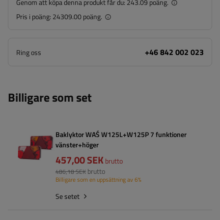
Genom att köpa denna produkt får du:
243.09 poäng.
Pris i poäng:
24309.00 poäng.
+46 842 002 023
Ring oss
Billigare som set
Baklyktor WAŚ W125L+W125P 7 funktioner
vänster+höger
457,00 SEK
brutto
brutto
486,18 SEK
Billigare som en uppsättning av 6%
Se setet