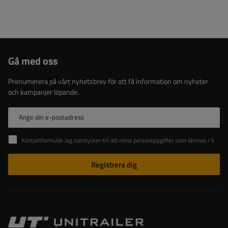
Gå med oss
Prenumerera på vårt nyhetsbrev för att få information om nyheter
och kampanjer löpande.
Ange din e-postadress
Kontaktformulär Jag samtycker till att mina personuppgifter som lämnas i kontaktformuläret behandlas i enlighet med Europaparlamentets och rådets förordning (EU).
Registrera dig