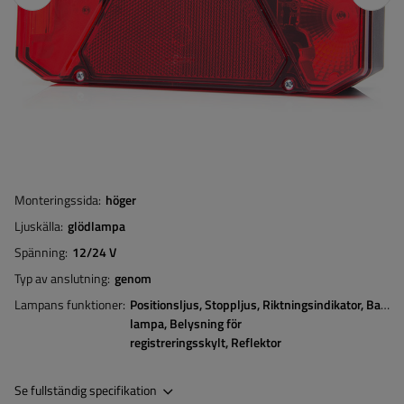
Monteringssida
höger
Ljuskälla
glödlampa
Spänning
12/24 V
Typ av anslutning
genom
Lampans funktioner
Positionsljus
Stoppljus
Riktningsindikator
Bakåtr
lampa
Belysning för
registreringsskylt
Reflektor
Se fullständig specifikation