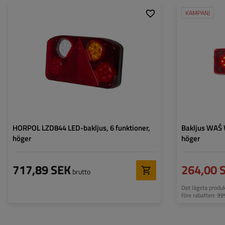
KAMPANJ
Monteringssida:
höger
Monteringssida:
Ljuskälla:
LED
Ljuskälla:
Spänning:
12/24 V
Spänning:
Typ av anslutning:
genom
Typ av anslutning
Lampans funktioner:
Positionsljus
,
Stoppljus
,
Lampans funktion
Riktningsindikator
,
Bakåtriktad lampa
,
Dimljus
,
Reflektor
HORPOL LZD844 LED-bakljus, 6 funktioner,
Bakljus WAŚ 
höger
höger
717,89 SEK
264,00 
brutto
Det lägsta produ
före rabatten:
32