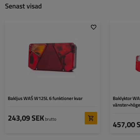
Senast visad
Monteringssida:
vänster
Monteringssida:
Ljuskälla:
glödlampa
Ljuskälla:
Spänning:
12/24 V
Spänning:
Typ av anslutning:
genom
Typ av anslutning
Lampans funktioner:
Positionsljus
,
Stoppljus
,
Lampans funktion
Riktningsindikator
,
Dimljus
,
Belysning för
registreringsskylt
,
Reflektor
Bakljus WAŚ W125L 6 funktioner kvar
Baklyktor W
vänster+höge
243,09 SEK
brutto
457,00 