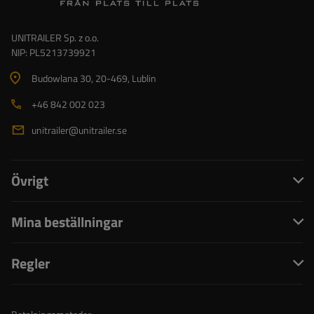
UNITRAILER Sp. z o.o.
NIP: PL5213739921
Budowlana 30
, 20-469
, Lublin
+46 842 002 023
unitrailer@unitrailer.se
Övrigt
Mina beställningar
Regler