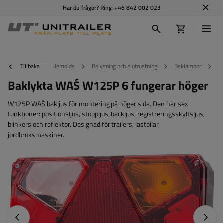
Har du frågor? Ring:
+46 842 002 023
Tillbaka
Hemsida
Belysning och elutrustning
Baklampor
B
Baklykta WAŚ W125P 6 fungerar höger
W125P WAŚ bakljus för montering på höger sida. Den har sex
funktioner: positionsljus, stoppljus, backljus, registreringsskyltsljus,
blinkers och reflektor. Designad för trailers, lastbilar,
jordbruksmaskiner.
Föregående foto
Nästa 