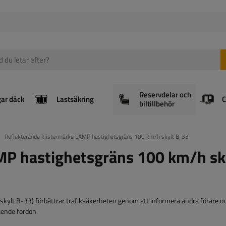
Reservdelar och
gar däck
Lastsäkring
biltillbehör
Reflekterande klistermärke LAMP hastighetsgräns 100 km/h skylt B-33
MP hastighetsgräns 100 km/h sk
ylt B-33) förbättrar trafiksäkerheten genom att informera andra förare o
ående fordon.