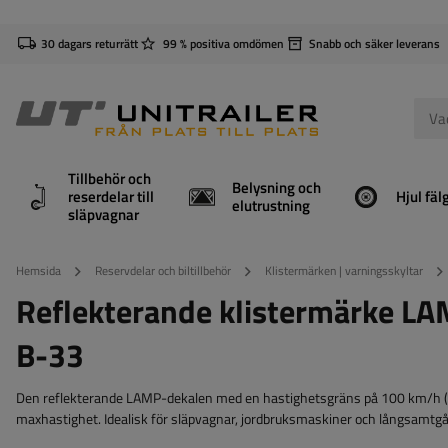
30 dagars returrätt
99 % positiva omdömen
Snabb och säker leverans
Tillbehör och
Belysning och
reserdelar till
Hjul fäl
elutrustning
släpvagnar
Hemsida
Reservdelar och biltillbehör
Klistermärken | varningsskyltar
Reflekterande klistermärke LA
B-33
Den reflekterande LAMP-dekalen med en hastighetsgräns på 100 km/h (sk
maxhastighet. Idealisk för släpvagnar, jordbruksmaskiner och långsamtg