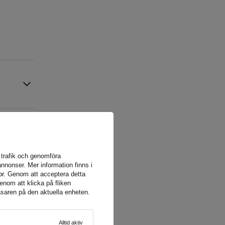
a trafik och genomföra
nnonser. Mer information finns i
or
. Genom att acceptera detta
enom att klicka på fliken
äsaren på den aktuella enheten.
Alltid aktiv