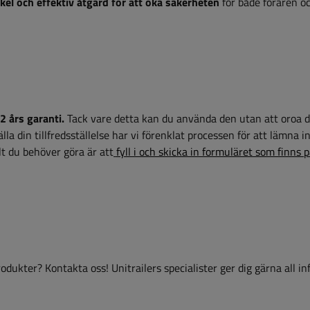
kel och effektiv åtgärd för att öka säkerheten
för både föraren o
2 års garanti.
Tack vare detta kan du använda den utan att oroa d
la din tillfredsställelse har vi förenklat processen för att lämna i
t du behöver göra är att
fyll i och skicka in formuläret som finns 
dukter? Kontakta oss! Unitrailers specialister ger dig gärna all i