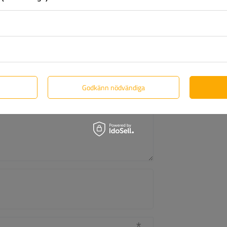
Ditt betyg:
5/5
Godkänn nödvändiga