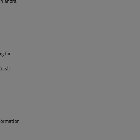
ch andra
ig för
n
på vår
nformation