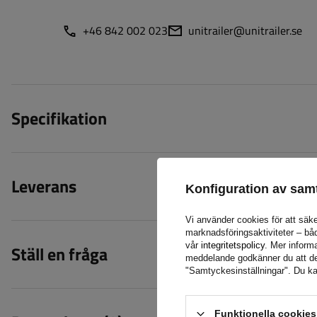
+46 842 002 023
unitrailer@unitrailer.se
Specifikation
Leverans
Konfiguration av sam
Vi använder cookies för att säke
marknadsföringsaktiviteter – bå
vår
integritetspolicy
. Mer informa
Ställ en fråga
meddelande godkänner du att de l
"Samtyckesinställningar". Du ka
Funktionella cookie