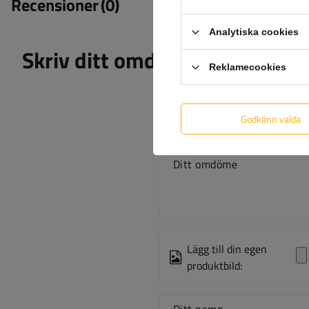
Recensioner
(0)
Analytiska cookies
Skriv ditt omdöme
Reklamecookies
Godkänn valda
Ditt omdöme
Lägg till din egen
produktbild: