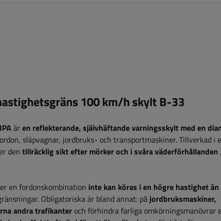
hastighetsgräns 100 km/h skylt B-33
MPA
är
en reflekterande, självhäftande varningsskylt med en dia
rdon, släpvagnar, jordbruks- och transportmaskiner. Tillverkad i 
ler den
tillräcklig sikt efter mörker och i svåra väderförhållanden
ller en fordonskombination
inte kan köras i en högre hastighet än
gränsningar. Obligatoriska är bland annat: på
jordbruksmaskiner,
arna andra trafikanter
och förhindra farliga omkörningsmanövrar e