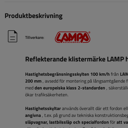
Produktbeskrivning
Tillverkare:
Reflekterande klistermärke LAMP 
Hastighetsbegränsningsskylten 100 km/h
från
LA
200 mm
, avsedd för montering på långsamtgående fo
med
den europeiska klass 2-standarden
, säkerstäl
ökar trafiksäkerheten.
Hastighetsskyltar
används överallt där ett fordon e
angivna
, t.ex. på grund av tekniska konstruktionsbe
släpvagnar, lastbilssläp och specialfordon
för
att v