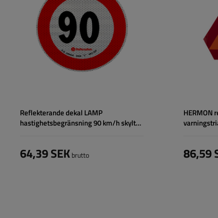
Reflekterande dekal LAMP
HERMON re
hastighetsbegränsning 90 km/h skylt
varningst
B-33
64,39 SEK
86,59 
brutto