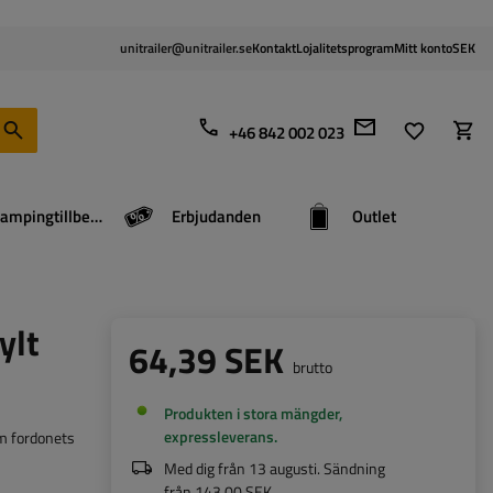
unitrailer@unitrailer.se
Kontakt
Lojalitetsprogram
Mitt konto
SEK
+46 842 002 023
Campingtillbehör
Erbjudanden
Outlet
ylt
64,39 SEK
brutto
Produkten i stora mängder,
expressleverans
m fordonets
Med dig från
13 augusti
. Sändning
från
143,00 SEK