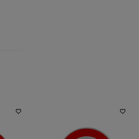
Europeiska standarder:
klass 2