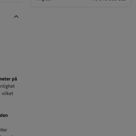
meter på
enlighet
, vilket
 den
ller