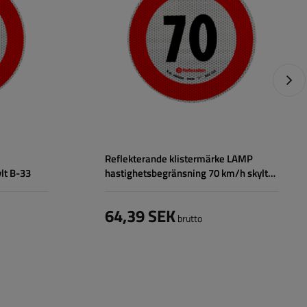
Nästa
Reflekterande klistermärke LAMP
lt B-33
hastighetsbegränsning 70 km/h skylt
B-33
64,39 SEK
brutto