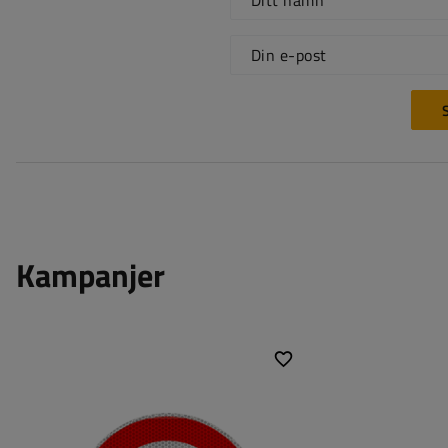
Ditt namn
Din e-post
S
Kampanjer
Europeiska standarder:
klass 2