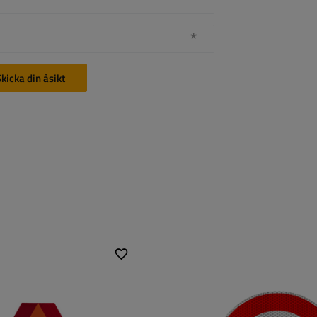
kicka din åsikt
Europeiska standarder:
klass 2