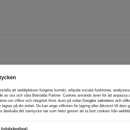
tycken
rställa att webbplatsen fungerar korrekt, erbjuda sociala funktioner, analyser
de av oss och våra Betrodda Partner. Cookies används även för att anpassa a
tion om villkor och integritet finns även på sidan
Googles sekretess och villk
agras på din enhet. Du kan ange villkoren för lagring eller åtkomst till dem g
n återkalla ditt samtycke när som helst genom att ta bort cookies från webbl
s (nödvändiga)