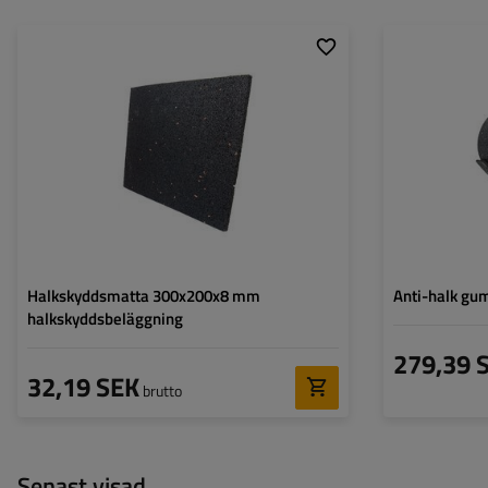
Längd:
30 cm
Längd:
Bredd:
20 cm
Bredd:
Tjocklek.:
0.8
Tjocklek.:
Halkskyddsmatta 300x200x8 mm
Anti-halk g
halkskyddsbeläggning
279,39 
32,19 SEK
brutto
Senast visad