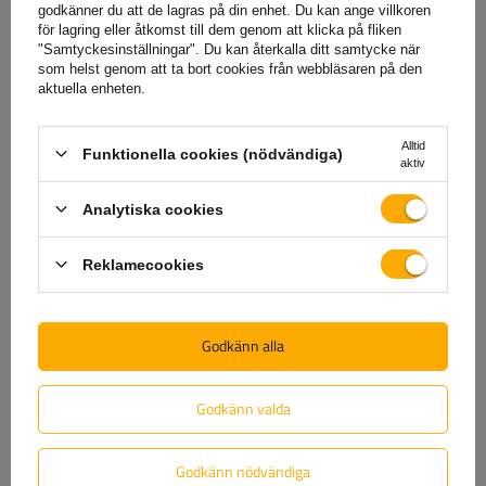
godkänner du att de lagras på din enhet. Du kan ange villkoren
säkerställa din tillfredsställelse har vi förenklat processen för
för lagring eller åtkomst till dem genom att klicka på fliken
att lämna in eventuella reklamationer så mycket som möjligt
"Samtyckesinställningar". Du kan återkalla ditt samtycke när
– allt du behöver göra är att
fyll i och skicka in formuläret
som helst genom att ta bort cookies från webbläsaren på den
aktuella enheten.
som finns på vår webbplats.
Alltid
Funktionella cookies (nödvändiga)
aktiv
Hjälp
Analytiska cookies
Har du frågor om valet eller användningen av våra
Reklamecookies
produkter? Kontakta oss! Unitrailers specialister ger dig
gärna all information du behöver.
Godkänn alla
+46 842 002 023
unitrailer@unitrailer.se
Godkänn valda
Godkänn nödvändiga