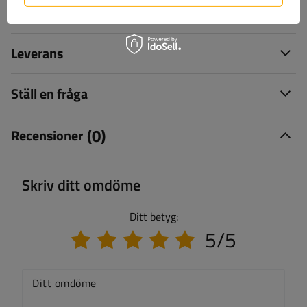
Specifikation
Leverans
Ställ en fråga
(0)
Recensioner
Skriv ditt omdöme
Ditt betyg:
5/5
Ditt omdöme