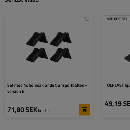
VÅR BESTSELL
Bredd:
50 mm
Sidolängd A:
162,2 mm
Sidolängd B:
208,2 mm
Höjd:
153 mm
Set med 4x hörnsäkrande transportbälten -
TULPLAST hju
version E
49,19 S
71,80 SEK
brutto