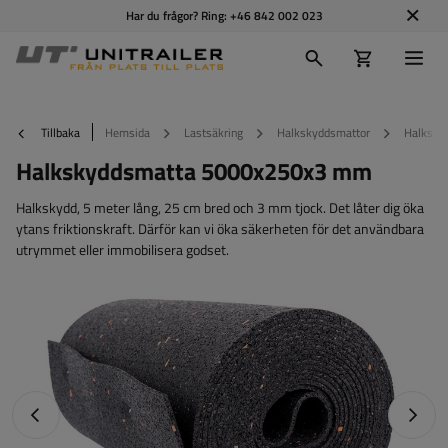
Har du frågor? Ring:
+46 842 002 023
Tillbaka
Hemsida
Lastsäkring
Halkskyddsmattor
Halksky
Halkskyddsmatta 5000x250x3 mm
Halkskydd, 5 meter lång, 25 cm bred och 3 mm tjock. Det låter dig öka
ytans friktionskraft. Därför kan vi öka säkerheten för det användbara
utrymmet eller immobilisera godset.
Föregående foto
Nästa 