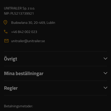
UNITRAILER Sp. z o.o.
NIP: PL5213739921
Budowlana 30
, 20-469
, Lublin
+46 842 002 023
unitrailer@unitrailer.se
Övrigt
Mina beställningar
Regler
Betalningsmetoder: