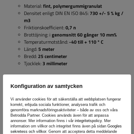
Material:
fint, polymergummigranulat
Densitet enligt DIN EN ISO 845:
730 +/- 5 % kg /
m3
Friktionskoefficient:
0,7 n
Brottöjning: i
genomsnitt 60 gånger 10 mm%
Temperaturmotstånd:
-40 till + 110 * C
Längd:
5 meter
Bredd:
25 centimeter
Tjocklek:
3 millimeter
Konfiguration av samtycken
Garanti
Vi använder cookies för att säkerställa att webbplatsen fungerar
korrekt, erbjuda sociala funktioner, analysera trafik och
genomföra marknadsföringsaktiviteter – både av oss och våra
Betrodda Partner. Cookies används även för att anpassa
När du köper en produkt från vårt sortiment får du 2 års
annonser. Mer information finns i vår
integritetspolicy
. Mer
garanti.
Tack vare detta kan du använda den utan att oroa
information om villkor och integritet finns även på sidan
Googles
dig för konsekvenserna av ett eventuellt fel. För att
sekretess och villkor
. Genom att acceptera detta meddelande