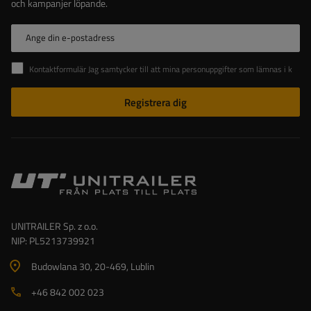
och kampanjer löpande.
Ange din e-postadress
Kontaktformulär Jag samtycker till att mina personuppgifter som lämnas i kontaktformuläret behandlas i enlighet med Europaparlamentets och rådets förordning (EU).
Registrera dig
UNITRAILER Sp. z o.o.
NIP: PL5213739921
Budowlana 30
, 20-469
, Lublin
+46 842 002 023