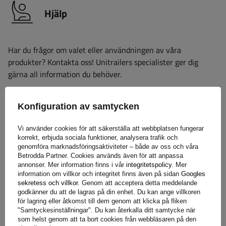
Hjälp
Har du frågor om valet eller användningen av våra
produkter? Kontakta oss! Unitrailers specialister ger dig
gärna all information du behöver.
Konfiguration av samtycken
+46 842 002 023
unitrailer@unitrailer.se
Vi använder cookies för att säkerställa att webbplatsen fungerar
korrekt, erbjuda sociala funktioner, analysera trafik och
genomföra marknadsföringsaktiviteter – både av oss och våra
Betrodda Partner. Cookies används även för att anpassa
Specifikation
annonser. Mer information finns i vår
integritetspolicy
. Mer
information om villkor och integritet finns även på sidan
Googles
sekretess och villkor
. Genom att acceptera detta meddelande
godkänner du att de lagras på din enhet. Du kan ange villkoren
Leverans
för lagring eller åtkomst till dem genom att klicka på fliken
"Samtyckesinställningar". Du kan återkalla ditt samtycke när
som helst genom att ta bort cookies från webbläsaren på den