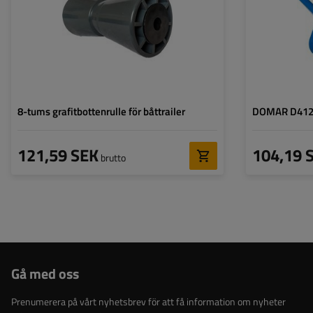
8-tums grafitbottenrulle för båttrailer
DOMAR D41200
121,59 SEK
104,19 
brutto
Gå med oss
Prenumerera på vårt nyhetsbrev för att få information om nyheter