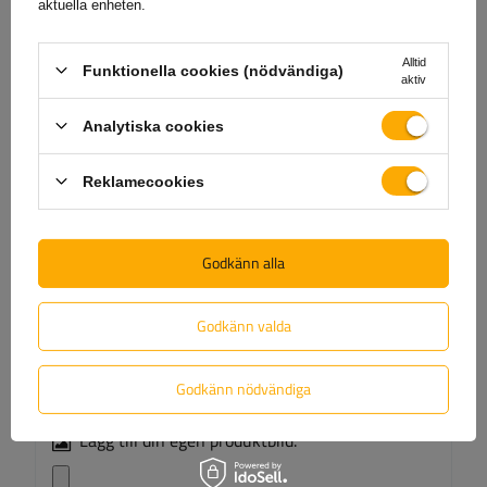
Ställ en fråga
aktuella enheten.
(0)
Recensioner
Alltid
Funktionella cookies (nödvändiga)
aktiv
Analytiska cookies
Skriv ditt omdöme
Reklamecookies
Ditt betyg:
5/5
Godkänn alla
Ditt omdöme
Godkänn valda
Godkänn nödvändiga
Lägg till din egen produktbild: