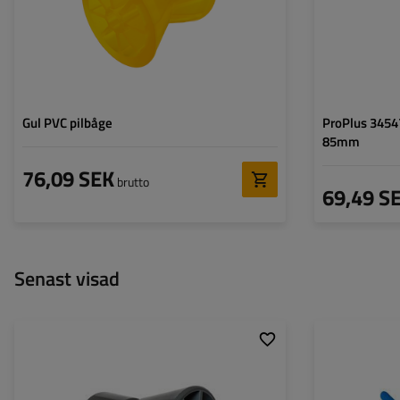
Gul PVC pilbåge
ProPlus 34547
85mm
76,09 SEK
brutto
69,49 S
Senast visad
Ytterdiameter:
89 mm
Total längd:
194 mm