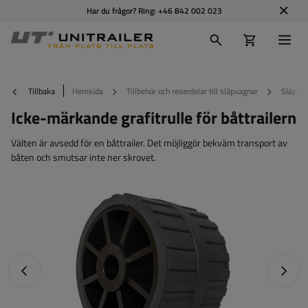
Har du frågor? Ring:
+46 842 002 023
Tillbaka
Hemsida
Tillbehör och reserdelar till släpvagnar
Släpvag
Icke-märkande grafitrulle för båttrailern
Välten är avsedd för en båttrailer. Det möjliggör bekväm transport av
båten och smutsar inte ner skrovet.
Föregående foto
Nästa 