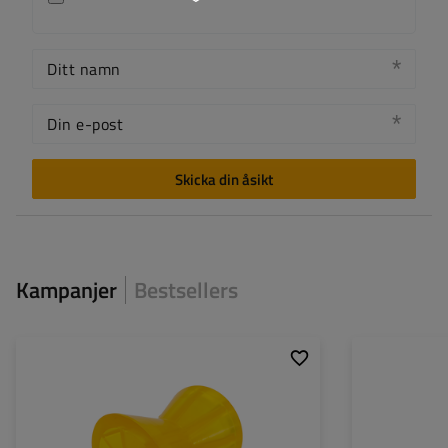
Ditt namn
Din e-post
Skicka din åsikt
Kampanjer
Bestsellers
Material:
PCV
Höjd:
94 mm
Ytterdiameter:
94 mm
Diameter på monteringshål:
14,5 mm