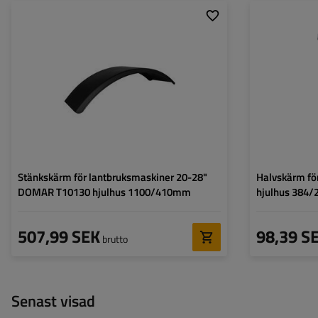
Hjulens diameter:
20-28"
Skärmens längd:
Skärmens längd:
1100 mm
Skärmens bredd:
Skärmens bredd:
410 mm
Skärmens höjd:
Skärmens höjd:
265 mm
Monteringshål:
Monteringshål:
nej
Stänkskärm för lantbruksmaskiner 20-28"
Halvskärm f
DOMAR T10130 hjulhus 1100/410mm
hjulhus 384
507,99 SEK
98,39 S
brutto
Senast visad