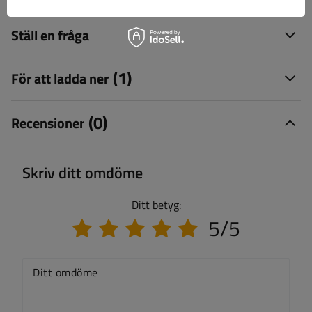
Ställ en fråga
(1)
För att ladda ner
(0)
Recensioner
Skriv ditt omdöme
Ditt betyg:
5/5
Ditt omdöme