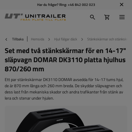
Har du frågor? Ring:
+46 842 002 023
Tillbaka
Hemsida
Hjul fälgar däck
Stänkskärmar och stänkskydd
Set med två stänkskärmar för en 14-17"
släpvagn DOMAR DK3110 platta hjulhus
870/260 mm
Ett par stänkskärmar DK3110 DOMAR avsedda för 14-17 tums hjul,
de är 870 mm långa och 260 mm breda. De skyddar släpvagnen och
dess last från mekaniska skador och andra trafikanter från stänk av
lera och stenar under hjulen.