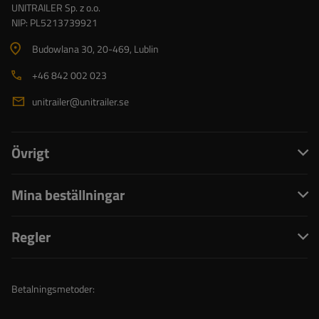
UNITRAILER Sp. z o.o.
NIP: PL5213739921
Budowlana 30
, 20-469
, Lublin
+46 842 002 023
unitrailer@unitrailer.se
Övrigt
Mina beställningar
Regler
Betalningsmetoder: