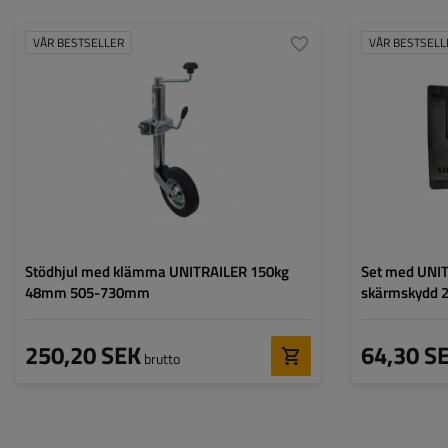
VÅR BESTSELLER
VÅR BESTSELL
Diameter på röret:
48 mm
Transportyta:
Maximal bärkraft:
150 kg
Höjd:
Höjd:
505 - 730 mm
Bredd:
Typ av stödhjul:
standard
Fästning:
med klämfäste
Stödhjul med klämma UNITRAILER 150kg
Set med UNI
48mm 505-730mm
skärmskydd 
250,20 SEK
64,30 S
brutto