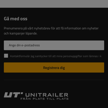
Gå med oss
Prenumerera på vårt nyhetsbrev för att få information om nyheter
och kampanjer löpande.
Ange din e-postadress
Kontaktformulär Jag samtycker till att mina personuppgifter som lämnas i kontaktformuläret behandlas i enlighet med Europaparlamentets och rådets förordning (EU).
Registrera dig