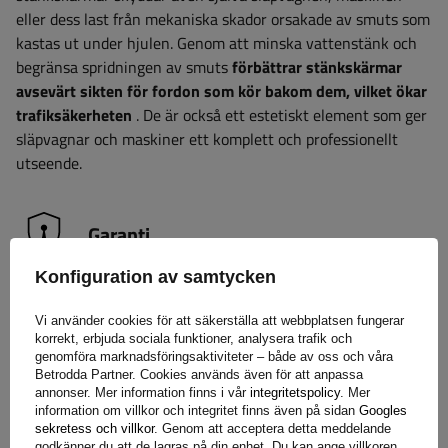
eller dess last från mekaniska skador orsakade av smuts som
kastas ut under hjulen. Genom att minska vattenstänk och
begränsa spridningen av smuts
förbättrar stänkskärmar
avsevärt sikten för fordon som kör bakom dem, vilket ökar
trafiksäkerheten
. De är också ett estetiskt element som ger
släpvagnar och maskiner ett komplett och professionellt
utseende.
Garanti
Konfiguration av samtycken
När du köper en produkt från vårt sortiment får du 2 års
Vi använder cookies för att säkerställa att webbplatsen fungerar
garanti.
Tack vare detta kan du använda den utan att oroa
korrekt, erbjuda sociala funktioner, analysera trafik och
dig för konsekvenserna av ett eventuellt fel. För att
genomföra marknadsföringsaktiviteter – både av oss och våra
Betrodda Partner. Cookies används även för att anpassa
säkerställa din tillfredsställelse har vi förenklat processen för
annonser. Mer information finns i vår
integritetspolicy
. Mer
att lämna in eventuella reklamationer så mycket som möjligt
information om villkor och integritet finns även på sidan
Googles
– allt du behöver göra är att
fyll i och skicka in formuläret
sekretess och villkor
. Genom att acceptera detta meddelande
godkänner du att de lagras på din enhet. Du kan ange villkoren