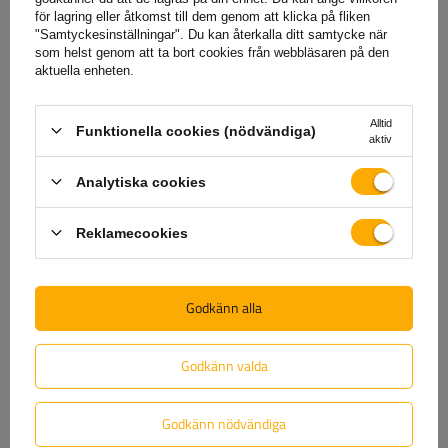
som finns på vår webbplats.
för lagring eller åtkomst till dem genom att klicka på fliken
"Samtyckesinställningar". Du kan återkalla ditt samtycke när
som helst genom att ta bort cookies från webbläsaren på den
Hjälp
aktuella enheten.
Alltid
Funktionella cookies (nödvändiga)
aktiv
Har du frågor om valet eller användningen av våra
produkter? Kontakta oss! Unitrailers specialister ger dig
Analytiska cookies
gärna all information du behöver.
Reklamecookies
+46 842 002 023
unitrailer@unitrailer.se
Godkänn alla
Godkänn valda
Specifikation
Godkänn nödvändiga
Leverans