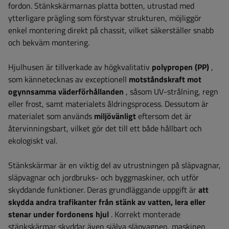
fordon. Stänkskärmarnas platta botten, utrustad med
ytterligare prägling som förstyvar strukturen, möjliggör
enkel montering direkt på chassit, vilket säkerställer snabb
och bekväm montering.
Hjulhusen är tillverkade av högkvalitativ
polypropen (PP)
,
som kännetecknas av exceptionell
motståndskraft mot
ogynnsamma väderförhållanden
, såsom UV-strålning, regn
eller frost, samt materialets åldringsprocess. Dessutom är
materialet som används
miljövänligt
eftersom det är
återvinningsbart, vilket gör det till ett både hållbart och
ekologiskt val.
Stänkskärmar är en viktig del av utrustningen på släpvagnar,
släpvagnar och jordbruks- och byggmaskiner, och utför
skyddande funktioner. Deras grundläggande uppgift är
att
skydda andra trafikanter från stänk av vatten, lera eller
stenar under fordonens hjul
. Korrekt monterade
stänkskärmar skyddar även själva släpvagnen, maskinen