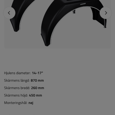
Föregående foto
Nästa 
Hjulens diameter
14-17"
Skärmens längd
870 mm
Skärmens bredd
260 mm
Skärmens höjd
450 mm
Monteringshål
nej