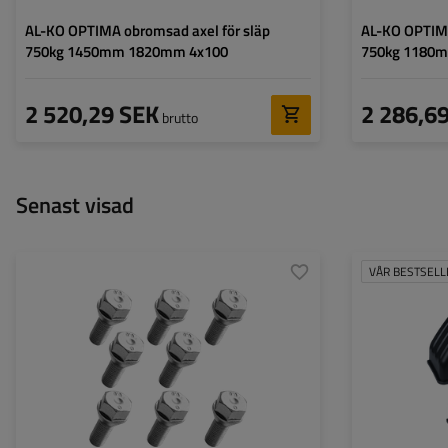
AL-KO OPTIMA obromsad axel för släp
AL-KO OPTIMA
750kg 1450mm 1820mm 4x100
750kg 1180
2 520,29 SEK
2 286,6
brutto
Senast visad
VÅR BESTSELL
Hjulens diameter
Skärmens längd:
Skärmens bredd:
Skärmens höjd:
Monteringshål: