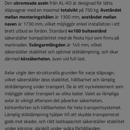
Den
obromsade axeln
från AL-KO är designad för lätta
släpvagnar med en maximal
totalvikt
på 750 kg.
Avståndet
mellan monteringshålen
är 1300 mm,
avståndet mellan
naven
är 1730 mm, vilket möjliggör enkel installation i ett
brett utbud av fordon. Standard
4x100 bultavstånd
säkerställer kompatibilitet med de flesta hjul som finns på
marknaden.
Svängarmlängden
är 145 mm, vilket
säkerställer stabilitet och optimal stötdämpning, och ökar
därmed
körsäkerheten
, även vid full last.
Axlar utgör den strukturella grunden för varje släpvagn,
vilket säkerställer dess stabilitet, hållbarhet och lämplig
stötdämpning under transport. De är ett nyckelelement som
möjliggör säker transport av olika laster. Valet av lämpliga
axlar är viktigt eftersom det påverkar säkerheten,
körkomforten och hållbarheten för hela transportsystemet.
Lämplig stötdämpning hjälper till att skydda transporterat
gods mot skador, och rätt lastkapacitet säkerställer stabilitet
under körning, särskilt under svåra förhållanden.