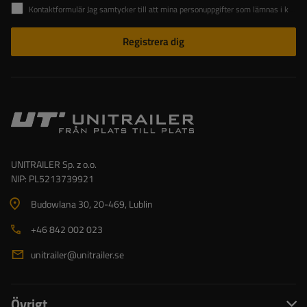
Kontaktformulär Jag samtycker till att mina personuppgifter som lämnas i kontaktformuläret behandlas i enlighet med Europaparlamentets och rådets förordning (EU).
Registrera dig
UNITRAILER Sp. z o.o.
NIP: PL5213739921
Budowlana 30
, 20-469
, Lublin
+46 842 002 023
unitrailer@unitrailer.se
Övrigt