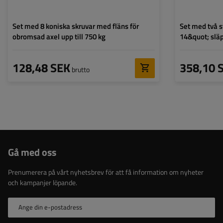
Set med 8 koniska skruvar med fläns för
Set med två s
obromsad axel upp till 750 kg
14&quot; släp
mm
128,48 SEK
358,10 
brutto
Gå med oss
Prenumerera på vårt nyhetsbrev för att få information om nyheter
och kampanjer löpande.
Ange din e-postadress