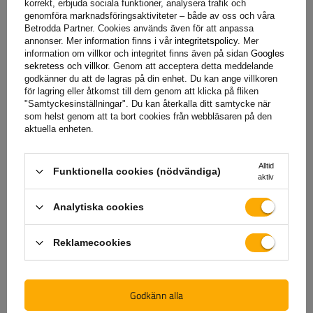
korrekt, erbjuda sociala funktioner, analysera trafik och
skyddar effektivt alla komponenter, vilket säkerställer deras
genomföra marknadsföringsaktiviteter – både av oss och våra
Betrodda Partner. Cookies används även för att anpassa
långa hållbarhet och motståndskraft mot yttre faktorer.
annonser. Mer information finns i vår
integritetspolicy
. Mer
information om villkor och integritet finns även på sidan
Googles
sekretess och villkor
. Genom att acceptera detta meddelande
godkänner du att de lagras på din enhet. Du kan ange villkoren
för lagring eller åtkomst till dem genom att klicka på fliken
"Samtyckesinställningar". Du kan återkalla ditt samtycke när
som helst genom att ta bort cookies från webbläsaren på den
aktuella enheten.
Alltid
Funktionella cookies (nödvändiga)
aktiv
Analytiska cookies
Underhållsfria lager och enkel installation
Reklamecookies
Axlarna är utrustade med dubbla vinkelkontaktkullager
Godkänn alla
(kompakta lager), som är konstruerade för att fungera 250
000 km. De är smorda för livet med ett speciellt