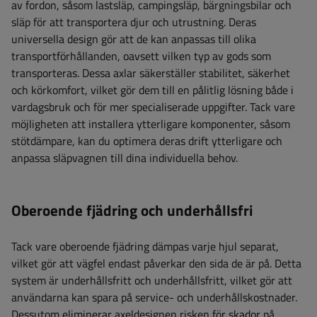
av fordon, såsom lastsläp, campingsläp, bärgningsbilar och
släp för att transportera djur och utrustning. Deras
universella design gör att de kan anpassas till olika
transportförhållanden, oavsett vilken typ av gods som
transporteras. Dessa axlar säkerställer stabilitet, säkerhet
och körkomfort, vilket gör dem till en pålitlig lösning både i
vardagsbruk och för mer specialiserade uppgifter. Tack vare
möjligheten att installera ytterligare komponenter, såsom
stötdämpare, kan du optimera deras drift ytterligare och
anpassa släpvagnen till dina individuella behov.
Oberoende fjädring och underhållsfri
Tack vare oberoende fjädring dämpas varje hjul separat,
vilket gör att vägfel endast påverkar den sida de är på. Detta
system är underhållsfritt och underhållsfritt, vilket gör att
användarna kan spara på service- och underhållskostnader.
Dessutom eliminerar axeldesignen risken för skador på