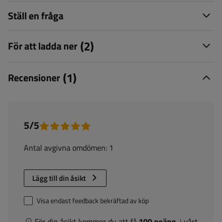
Ställ en fråga
(2)
För att ladda ner
(1)
Recensioner
5/5
Antal avgivna omdömen: 1
Lägg till din åsikt
Visa endast feedback bekräftad av köp
För din åsikt kommer du att få
100 poäng.
i vårt