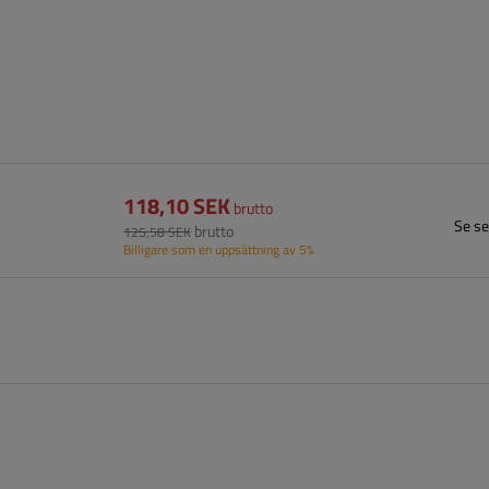
118,10 SEK
brutto
Se se
brutto
125,58 SEK
Billigare som en uppsättning av 5%