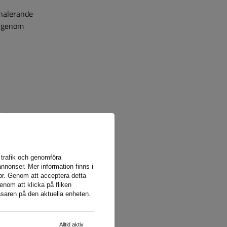
gnalerande
r genom
eglerna.
e:
de är det
s
a trafik och genomföra
rdon,
nnonser. Mer information finns i
 under en
or
. Genom att acceptera detta
enom att klicka på fliken
äsaren på den aktuella enheten.
railers
,
Alltid aktiv