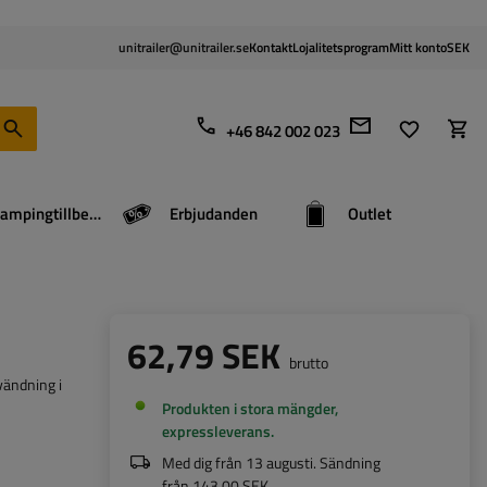
unitrailer@unitrailer.se
Kontakt
Lojalitetsprogram
Mitt konto
SEK
+46 842 002 023
Campingtillbehör
Erbjudanden
Outlet
62,79 SEK
brutto
vändning i
Produkten i stora mängder,
expressleverans
Med dig från
13 augusti
. Sändning
från
143,00 SEK