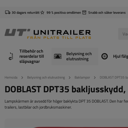
30 dagars returrätt
99 % positiva omdömen
Snabb och säker leverans
Tillbehör och
Belysning och
reserdelar till
Hjul fäl
elutrustning
släpvagnar
Hemsida
Belysning och elutrustning
Baklampor
DOBLAST DPT35 bak
DOBLAST DPT35 bakljusskydd,
Lampskärmen är avsedd för höger baklykta DPT 35 DOBLAST. Den har fem fun
trailers, lastbilar och jordbruksmaskiner.