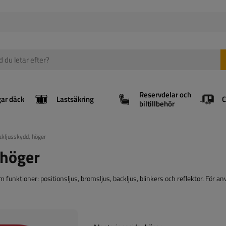
Reservdelar och
gar däck
Lastsäkring
biltillbehör
ljusskydd, höger
 höger
ktioner: positionsljus, bromsljus, backljus, blinkers och reflektor. För an