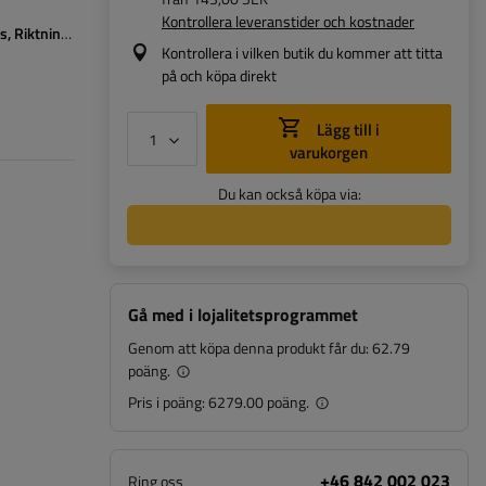
Kontrollera leveranstider och kostnader
us
Riktningsindikator
Bakåtriktad
Kontrollera i vilken butik du kommer att titta
på och köpa direkt
Lägg till i
varukorgen
Du kan också köpa via:
Gå med i lojalitetsprogrammet
Genom att köpa denna produkt får du:
62.79
poäng.
Pris i poäng:
6279.00 poäng.
+46 842 002 023
Ring oss