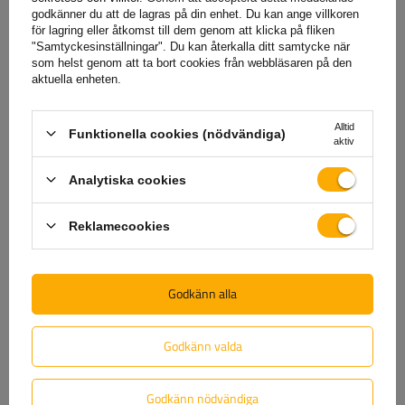
stötar, damm och vatten
säkerställer tillförlitlighet, vilket
godkänner du att de lagras på din enhet. Du kan ange villkoren
gör den till ett utmärkt val för lastbilar, släpvagnar och
för lagring eller åtkomst till dem genom att klicka på fliken
"Samtyckesinställningar". Du kan återkalla ditt samtycke när
specialfordon.
som helst genom att ta bort cookies från webbläsaren på den
aktuella enheten.
Baklyktor är en nyckelkomponent
i utrustningen för
Alltid
Funktionella cookies (nödvändiga)
jordbruksmaskiner, entreprenadmaskiner, släpvagnar och
aktiv
semitrailers
, eftersom de har en signalfunktion och
säkerställer fordonets synlighet på vägen och på
Analytiska cookies
arbetsplatsen
. Tack vare rätt utvalda baklyktor kan
säkerheten för både förare och andra trafikanter ökas
Reklamecookies
avsevärt. Dessa lampor
är särskilt viktiga under
förhållanden med begränsad sikt, som natt, dimma
eller
svåra väderförhållanden. När det gäller maskiner som
Godkänn alla
arbetar på byggarbetsplatser eller i fält informerar baklyktor
andra operatörer om fordonets position, vilket minimerar
Godkänn valda
risken för kollision. Att använda högkvalitativa bakljus
uppfyller inte bara lagkrav, utan förbättrar också
Godkänn nödvändiga
utrustningens hållbarhet och tillförlitlighet under krävande