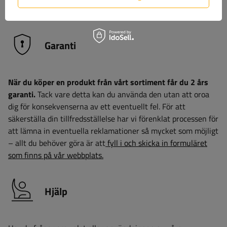
driftsförhållanden.
Garanti
När du köper en produkt från vårt sortiment får du 2 års
garanti.
Tack vare detta kan du använda den utan att oroa
dig för konsekvenserna av ett eventuellt fel. För att
säkerställa din tillfredsställelse har vi förenklat processen för
att lämna in eventuella reklamationer så mycket som möjligt
– allt du behöver göra är att
fyll i och skicka in formuläret
som finns på vår webbplats.
Hjälp