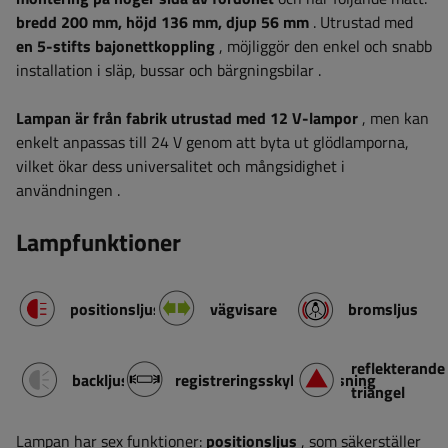
bredd
200 mm, höjd 136 mm, djup 56 mm
. Utrustad med
en 5-stifts bajonettkoppling
, möjliggör den enkel och snabb
installation
i släp, bussar och bärgningsbilar
.
Lampan är från fabrik utrustad med 12 V-lampor
, men kan
enkelt anpassas till 24 V genom att byta ut glödlamporna,
vilket ökar dess universalitet och mångsidighet i
användningen
.
Lampfunktioner
positionsljus
vägvisare
bromsljus
reflekterande
backljus
registreringsskyltsbelysning
triangel
Lampan har sex funktioner:
positionsljus
, som säkerställer