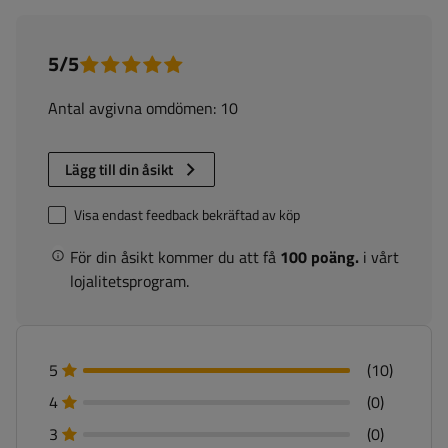
5/5
Antal avgivna omdömen: 10
Lägg till din åsikt
Visa endast feedback bekräftad av köp
För din åsikt kommer du att få
100 poäng.
i vårt
lojalitetsprogram.
5
(10)
4
(0)
3
(0)