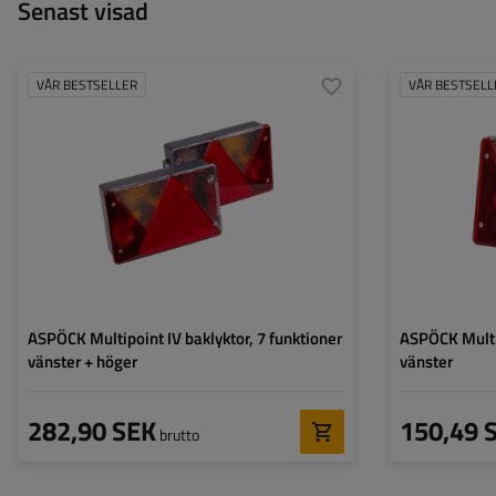
Senast visad
VÅR BESTSELLER
VÅR BESTSELL
Monteringssida:
vänster+höger
Monteringssida:
Ljuskälla:
glödlampa
Ljuskälla:
Spänning:
12 V
Spänning:
Typ av anslutning:
5 PIN byonet
Typ av anslutning
Lampans funktioner:
Positionsljus
,
Stoppljus
,
Lampans funktion
Riktningsindikator
,
Bakåtriktad lampa
,
Dimljus
,
Belysning för
registreringsskylt
,
Reflektor
ASPÖCK Multipoint IV baklyktor, 7 funktioner
ASPÖCK Multip
vänster + höger
vänster
282,90 SEK
150,49 
brutto