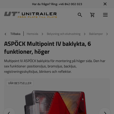
Har du frågor? Ring:
+46 842 002 023
Tillbaka
Hemsida
Belysning och elutrustning
Baklampor
A
ASPÖCK Multipoint IV baklykta, 6
funktioner, höger
Multipoint IV ASPÖCK baklykta för montering på höger sida. Den har
sex funktioner: positionsljus, bromsljus, backljus,
registreringsskyltsljus, blinkers och reflektor.
VÅR BESTSELLER
Föregående foto
Nästa 