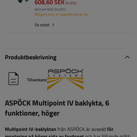
608,60 SEK
brutto
brutto
647,47 SEK
Billigare som en uppsättning av 6%
Se setet
Produktbeskrivning
Tillverkare:
ASPÖCK Multipoint IV baklykta, 6
funktioner, höger
Multipoint IV-baklyktan
från ASPÖCK är avsedd
för
montering på höger sida av fordonet
och har följande mått: