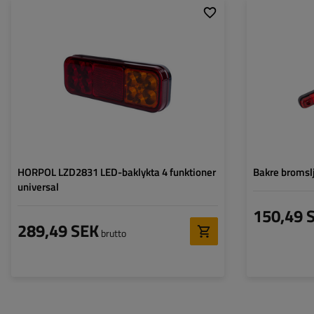
Monteringssida:
universal
Monteringssida:
Ljuskälla:
LED
Ljuskälla:
Spänning:
12/24 V
Spänning:
Typ av anslutning:
kabel
Typ av anslutning
Lampans funktioner:
Positionsljus
,
Stoppljus
,
Lampans funktion
Riktningsindikator
,
Reflektor
HORPOL LZD2831 LED-baklykta 4 funktioner
Bakre bromsl
universal
150,49 
289,49 SEK
brutto