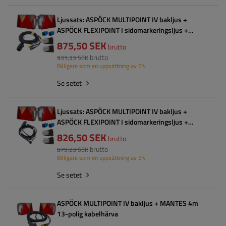
Ljussats: ASPÖCK MULTIPOINT IV bakljus +
ASPÖCK FLEXIPOINT I sidomarkeringsljus +
MANTES 5,2m 13-polig kabelhärva
875,50 SEK
brutto
brutto
931,33 SEK
Billigare som en uppsättning av 5%
Se setet
Ljussats: ASPÖCK MULTIPOINT IV bakljus +
ASPÖCK FLEXIPOINT I sidomarkeringsljus +
MANTES 4,5m 13-polig kabelhärva
826,50 SEK
brutto
brutto
879,23 SEK
Billigare som en uppsättning av 5%
Se setet
ASPÖCK MULTIPOINT IV bakljus + MANTES 4m
13-polig kabelhärva