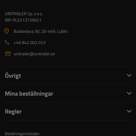
UNITRAILER Sp. z o.o.
NIP: PL5213739921
Budowlana 30
, 20-469
, Lublin
+46 842 002 023
unitrailer@unitrailer.se
Övrigt
Mina beställningar
Regler
Betalningsmetoder: