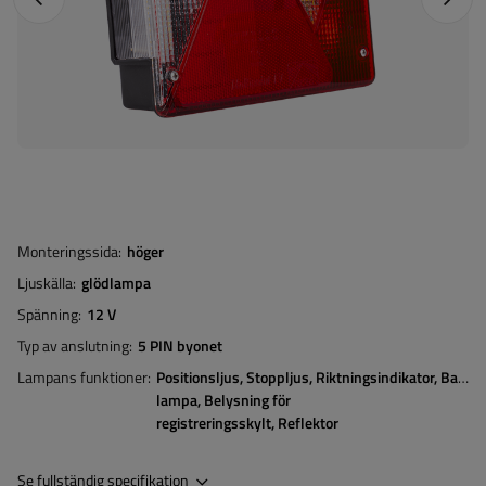
Monteringssida
höger
Ljuskälla
glödlampa
Spänning
12 V
Typ av anslutning
5 PIN byonet
Lampans funktioner
Positionsljus
Stoppljus
Riktningsindikator
Bakåtr
lampa
Belysning för
registreringsskylt
Reflektor
Se fullständig specifikation