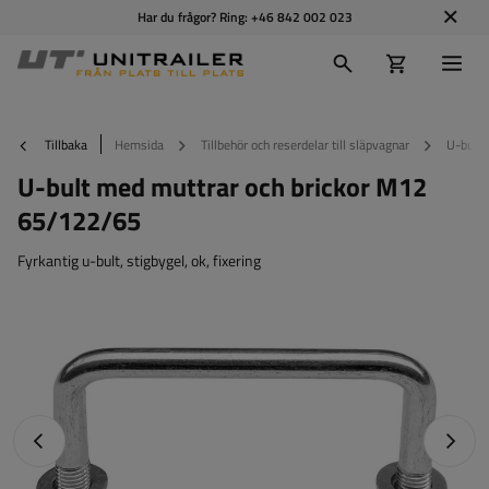
Har du frågor? Ring:
+46 842 002 023
Tillbaka
Hemsida
Tillbehör och reserdelar till släpvagnar
U-bulta
U-bult med muttrar och brickor M12
65/122/65
Fyrkantig u-bult, stigbygel, ok, fixering
Föregående foto
Nästa 