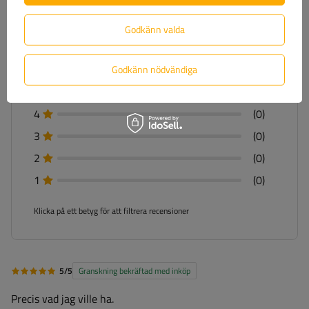
För din åsikt kommer du att få
100 poäng.
i vårt
Godkänn valda
lojalitetsprogram.
Godkänn nödvändiga
5
(1)
4
(0)
3
(0)
2
(0)
1
(0)
Klicka på ett betyg för att filtrera recensioner
5/5
Granskning bekräftad med inköp
Precis vad jag ville ha.