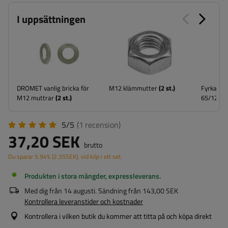
I uppsättningen
DROMET vanlig bricka för
M12 klämmutter
(
2
st.)
Fyrkanti
M12 muttrar
(
2
st.)
65/122/6
5/5
(1
recension
)
37,20 SEK
brutto
Du sparar
5.94%
(
2.35
SEK
), vid köp i ett set.
Produkten i stora mängder, expressleverans
Med dig från
14 augusti
. Sändning från
143,00 SEK
Kontrollera leveranstider och kostnader
Kontrollera i vilken butik du kommer att titta på och köpa direkt