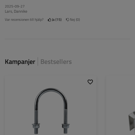
2025-09-27
Lars, Dannike
Var recensionen till hjälp?
Ja
15
Nej
0
Kampanjer
Bestsellers
Gängdiameter:
M12
Monteringsavstånd:
77 mm
Bultavstånd:
89 mm
Totalhöjd:
138 mm
Material:
stal kl.5.8