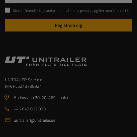
Kontaktformulär Jag samtycker till att mina personuppgifter som lämnas i kontaktformuläret behandlas i enlighet med Europaparlamentets och rådets förordning (EU).
Registrera dig
UNITRAILER Sp. z o.o.
NIP: PL5213739921
Budowlana 30
, 20-469
, Lublin
+46 842 002 023
unitrailer@unitrailer.se