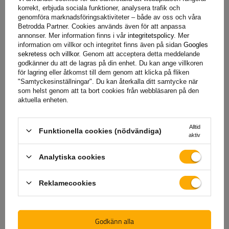
korrekt, erbjuda sociala funktioner, analysera trafik och
genomföra marknadsföringsaktiviteter – både av oss och våra
Ställ en fråga
Betrodda Partner. Cookies används även för att anpassa
annonser. Mer information finns i vår
integritetspolicy
. Mer
information om villkor och integritet finns även på sidan
Googles
(1)
sekretess och villkor
. Genom att acceptera detta meddelande
För att ladda ner
godkänner du att de lagras på din enhet. Du kan ange villkoren
för lagring eller åtkomst till dem genom att klicka på fliken
"Samtyckesinställningar". Du kan återkalla ditt samtycke när
(1)
Recensioner
som helst genom att ta bort cookies från webbläsaren på den
aktuella enheten.
Alltid
Funktionella cookies (nödvändiga)
aktiv
5/5
Analytiska cookies
Antal avgivna omdömen: 1
Reklamecookies
Lägg till din åsikt
Visa endast feedback bekräftad av köp
Godkänn alla