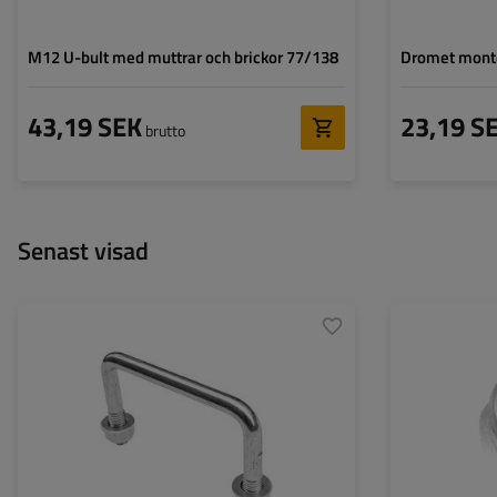
M12 U-bult med muttrar och brickor 77/138
Dromet monte
43,19 SEK
23,19 S
brutto
Senast visad
Transportyta:
M12
Höjd x bredd:
65 x 102
Material:
Galvaniserat stål