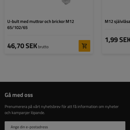
U-bult med muttrar och brickor M12
M12 självlås
65/102/65
1,99 SE
46,70 SEK
brutto
Gå med oss
Prenumerera på vårt nyhetsbrev för att få information om nyheter
och kampanjer löpande.
Ange din e-postadress