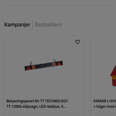
Kampanjer
Bestsellers
Monteringssida:
vänster+höger
Monteringssida:
Ljuskälla:
LED
Ljuskälla:
Spänning:
12 V
Spänning:
Lampans funktioner:
Positionsljus
,
Stoppljus
,
Typ av anslutning
Riktningsindikator
,
Lampans funktion
Belysning för
registreringsskylt
,
Reflektor
Belysningspanel för TT TECHNOLOGY
KAMAR L1070-
TT.12004 släpvagn, LED-bakljus, 5
+ höger med
funktioner