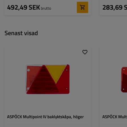
492,49 SEK
283,69 
brutto
Senast visad
Monteringssida:
höger
Monteringssida:
Lampans funktioner:
Positionsljus
,
Stoppljus
,
Lampans funktion
Riktningsindikator
,
Bakåtriktad lampa
,
Dimljus
,
Reflektor
ASPÖCK Multipoint IV baklyktskåpa, höger
ASPÖCK Multi