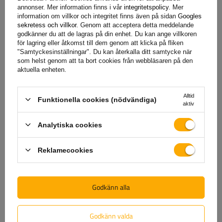
Garanti
annonser. Mer information finns i vår
integritetspolicy
. Mer
information om villkor och integritet finns även på sidan
Googles
sekretess och villkor
. Genom att acceptera detta meddelande
godkänner du att de lagras på din enhet. Du kan ange villkoren
När du köper en produkt från vårt sortiment får du 2 års
för lagring eller åtkomst till dem genom att klicka på fliken
garanti.
Tack vare detta kan du använda den utan att oroa
"Samtyckesinställningar". Du kan återkalla ditt samtycke när
som helst genom att ta bort cookies från webbläsaren på den
dig för konsekvenserna av ett eventuellt fel. För att
aktuella enheten.
säkerställa din tillfredsställelse har vi förenklat processen för
att lämna in eventuella reklamationer så mycket som möjligt
Alltid
– allt du behöver göra är att
fyll i och skicka in formuläret
Funktionella cookies (nödvändiga)
aktiv
som finns på vår webbplats.
Analytiska cookies
Hjälp
Reklamecookies
Har du frågor om valet eller användningen av våra
Godkänn alla
produkter? Kontakta oss! Unitrailers specialister ger dig
gärna all information du behöver.
Godkänn valda