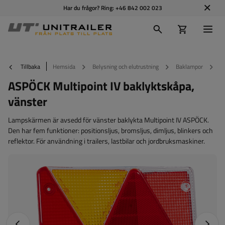
Har du frågor? Ring:
+46 842 002 023
Tillbaka
Hemsida
Belysning och elutrustning
Baklampor
A
ASPÖCK Multipoint IV baklyktskåpa,
vänster
Lampskärmen är avsedd för vänster baklykta Multipoint IV ASPÖCK.
Den har fem funktioner: positionsljus, bromsljus, dimljus, blinkers och
reflektor. För användning i trailers, lastbilar och jordbruksmaskiner.
Föregående foto
Nästa 