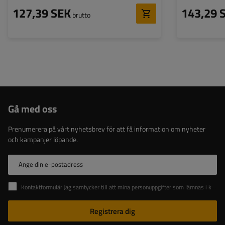
127,39 SEK
143,29 
brutto
Gå med oss
Prenumerera på vårt nyhetsbrev för att få information om nyheter
och kampanjer löpande.
Ange din e-postadress
Kontaktformulär Jag samtycker till att mina personuppgifter som lämnas i kontaktformuläret behandlas i enlighet med Europaparlamentets och rådets förordning (EU).
Registrera dig