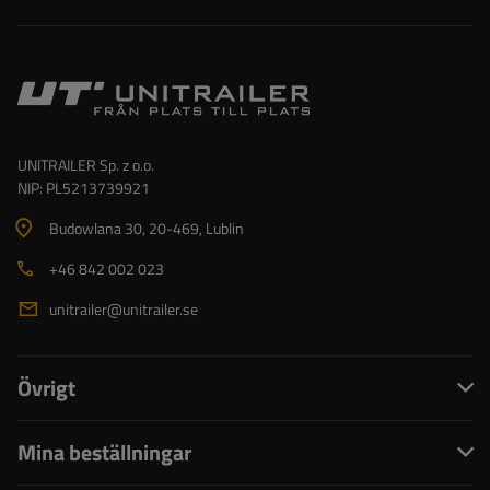
UNITRAILER Sp. z o.o.
NIP: PL5213739921
Budowlana 30
, 20-469
, Lublin
+46 842 002 023
unitrailer@unitrailer.se
Övrigt
Mina beställningar