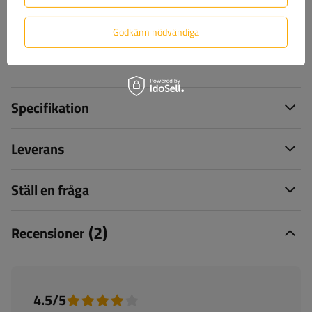
Godkänn nödvändiga
+46 842 002 023
unitrailer@unitrailer.se
Specifikation
Leverans
Ställ en fråga
(2)
Recensioner
4.5/5