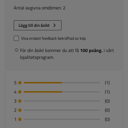
Antal avgivna omdömen: 2
Lägg till din åsikt
Visa endast feedback bekräftad av köp
För din åsikt kommer du att få
100 poäng.
i vårt
lojalitetsprogram.
5
(1)
4
(1)
3
(0)
2
(0)
1
(0)