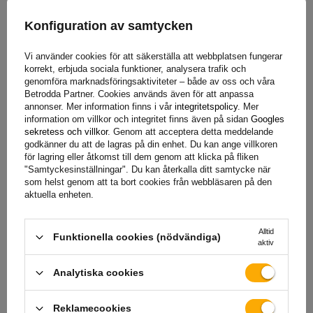
skruvarna skruvas loss, vilket avsevärt underlättar
Konfiguration av samtycken
underhållet. Särskild förregling gör att du också kan ändra
bromskabelns utgångsläge, anpassa den till användarens
Vi använder cookies för att säkerställa att webbplatsen fungerar
individuella behov, vilket ökar systemets funktionalitet.
korrekt, erbjuda sociala funktioner, analysera trafik och
genomföra marknadsföringsaktiviteter – både av oss och våra
Betrodda Partner. Cookies används även för att anpassa
annonser. Mer information finns i vår
integritetspolicy
. Mer
information om villkor och integritet finns även på sidan
Googles
sekretess och villkor
. Genom att acceptera detta meddelande
godkänner du att de lagras på din enhet. Du kan ange villkoren
för lagring eller åtkomst till dem genom att klicka på fliken
"Samtyckesinställningar". Du kan återkalla ditt samtycke när
som helst genom att ta bort cookies från webbläsaren på den
aktuella enheten.
Alltid
Funktionella cookies (nödvändiga)
aktiv
Underhållsfria lager och enkel installation
Analytiska cookies
Reklamecookies
Axlarna är utrustade med dubbla vinkelkontaktkullager