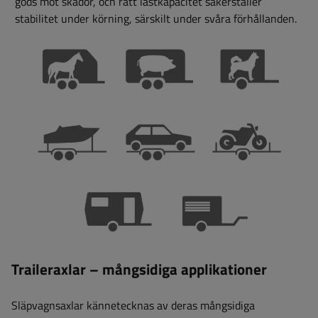
gods mot skador, och rätt lastkapacitet säkerställer
stabilitet under körning, särskilt under svåra förhållanden.
Traileraxlar – mångsidiga applikationer
Släpvagnsaxlar kännetecknas av deras mångsidiga