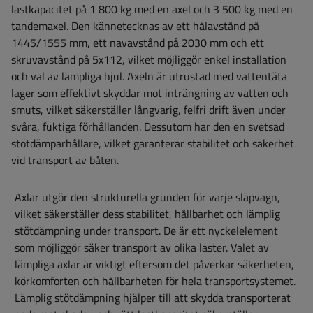
lastkapacitet på 1 800 kg med en axel och 3 500 kg med en
tandemaxel. Den kännetecknas av ett hålavstånd på
1445/1555 mm, ett navavstånd på 2030 mm och ett
skruvavstånd på 5x112, vilket möjliggör enkel installation
och val av lämpliga hjul. Axeln är utrustad med vattentäta
lager som effektivt skyddar mot inträngning av vatten och
smuts, vilket säkerställer långvarig, felfri drift även under
svåra, fuktiga förhållanden. Dessutom har den en svetsad
stötdämparhållare, vilket garanterar stabilitet och säkerhet
vid transport av båten.
Axlar utgör den strukturella grunden för varje släpvagn,
vilket säkerställer dess stabilitet, hållbarhet och lämplig
stötdämpning under transport. De är ett nyckelelement
som möjliggör säker transport av olika laster. Valet av
lämpliga axlar är viktigt eftersom det påverkar säkerheten,
körkomforten och hållbarheten för hela transportsystemet.
Lämplig stötdämpning hjälper till att skydda transporterat