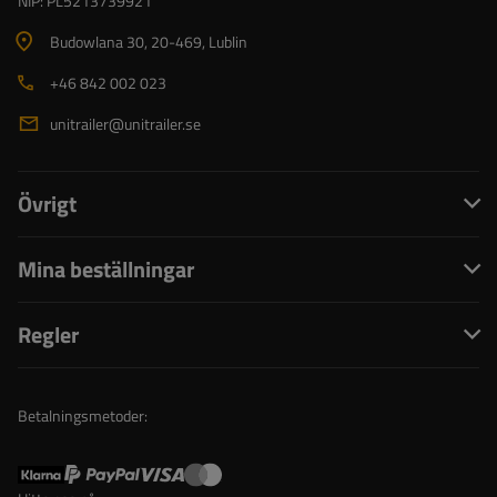
NIP: PL5213739921
Budowlana 30
, 20-469
, Lublin
+46 842 002 023
unitrailer@unitrailer.se
Övrigt
Mina beställningar
Regler
Betalningsmetoder: