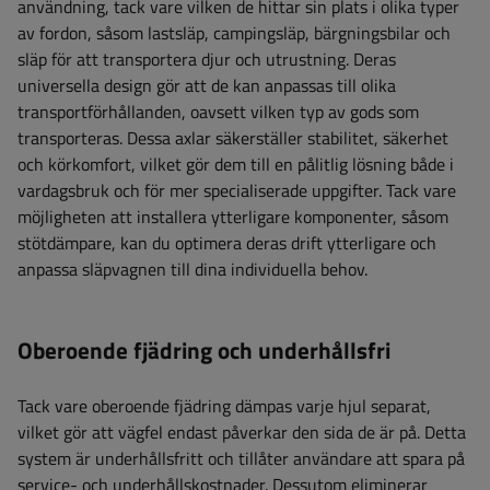
användning, tack vare vilken de hittar sin plats i olika typer
av fordon, såsom lastsläp, campingsläp, bärgningsbilar och
släp för att transportera djur och utrustning. Deras
universella design gör att de kan anpassas till olika
transportförhållanden, oavsett vilken typ av gods som
transporteras. Dessa axlar säkerställer stabilitet, säkerhet
och körkomfort, vilket gör dem till en pålitlig lösning både i
vardagsbruk och för mer specialiserade uppgifter. Tack vare
möjligheten att installera ytterligare komponenter, såsom
stötdämpare, kan du optimera deras drift ytterligare och
anpassa släpvagnen till dina individuella behov.
Oberoende fjädring och underhållsfri
Tack vare oberoende fjädring dämpas varje hjul separat,
vilket gör att vägfel endast påverkar den sida de är på. Detta
system är underhållsfritt och tillåter användare att spara på
service- och underhållskostnader. Dessutom eliminerar