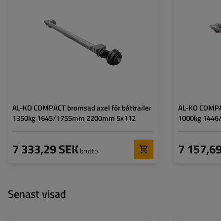
Totalvikt på enkel axel:
1350 kg
Totalvikt på enkel
Monteringsavstånd:
1645/1755 mm
Monteringsavstå
Avstånd mellan trummo:
2200 mm
Avstånd mellan 
Hålavstånd:
5x112
Hålavstånd:
Centrumhålets diameter:
min. 57 mm
Centrumhålets di
AL-KO COMPACT bromsad axel för båttrailer
AL-KO COMPAC
1350kg 1645/1755mm 2200mm 5x112
1000kg 144
7 333,29 SEK
7 157,6
brutto
Senast visad