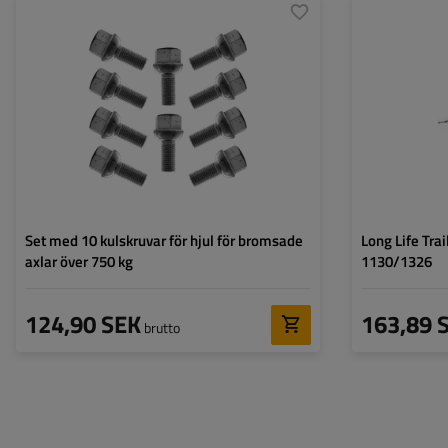
Pansarlängd:
Total längd:
Set med 10 kulskruvar för hjul för bromsade
Long Life Tra
axlar över 750 kg
1130/1326
124,90 SEK
163,89 
brutto