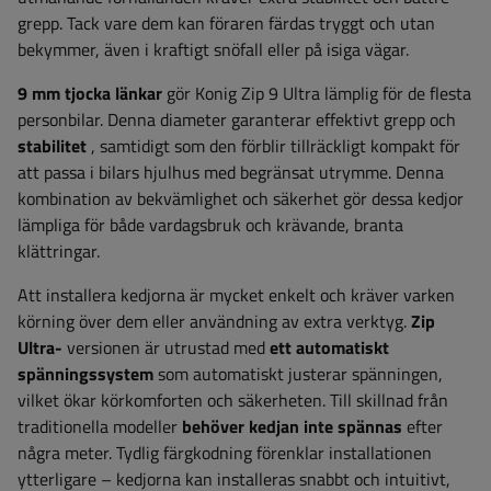
grepp. Tack vare dem kan föraren färdas tryggt och utan
bekymmer, även i kraftigt snöfall eller på isiga vägar.
9 mm
tjocka länkar
gör Konig Zip 9 Ultra lämplig för de flesta
personbilar. Denna diameter garanterar effektivt grepp och
stabilitet
, samtidigt som den förblir tillräckligt kompakt för
att passa i bilars hjulhus med begränsat utrymme. Denna
kombination av bekvämlighet och säkerhet gör dessa kedjor
lämpliga för både vardagsbruk och krävande, branta
klättringar.
Att installera kedjorna är mycket enkelt och kräver varken
körning över dem eller användning av extra verktyg.
Zip
Ultra-
versionen är utrustad med
ett automatiskt
spänningssystem
som automatiskt justerar spänningen,
vilket ökar körkomforten och säkerheten. Till skillnad från
traditionella modeller
behöver kedjan inte spännas
efter
några meter. Tydlig färgkodning förenklar installationen
ytterligare – kedjorna kan installeras snabbt och intuitivt,