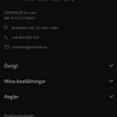
UNITRAILER Sp. z o.o.
NIP: PL5213739921
Budowlana 30
, 20-469
, Lublin
+46 842 002 023
unitrailer@unitrailer.se
Övrigt
Mina beställningar
Regler
Betalningsmetoder: