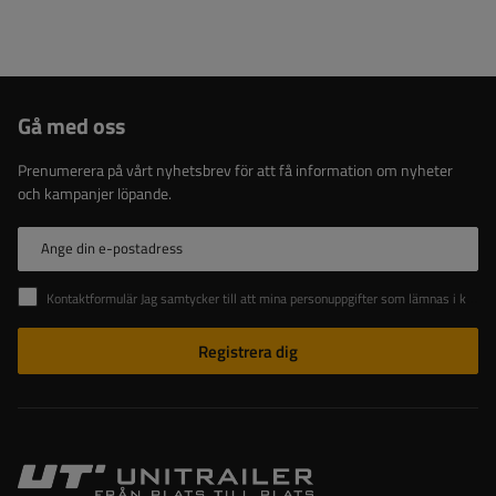
Gå med oss
Prenumerera på vårt nyhetsbrev för att få information om nyheter
och kampanjer löpande.
Ange din e-postadress
Kontaktformulär Jag samtycker till att mina personuppgifter som lämnas i kontaktformuläret behandlas i enlighet med Europaparlamentets och rådets förordning (EU).
Registrera dig