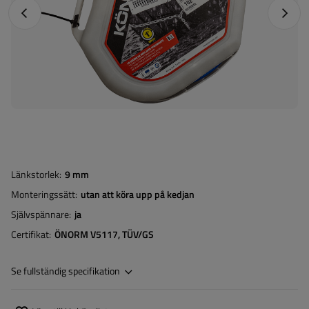
Föregående foto
Nästa 
Länkstorlek
9 mm
Monteringssätt
utan att köra upp på kedjan
Självspännare
ja
Certifikat
ÖNORM V5117
TÜV/GS
Se fullständig specifikation