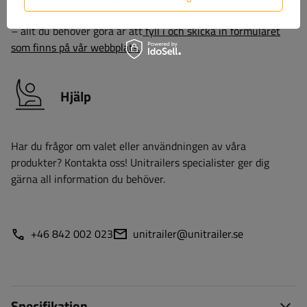
att lämna in eventuella reklamationer så mycket som möjligt
– allt du behöver göra är att
fyll i och skicka in formuläret
som finns på vår webbplats.
Hjälp
Har du frågor om valet eller användningen av våra
produkter? Kontakta oss! Unitrailers specialister ger dig
gärna all information du behöver.
+46 842 002 023
unitrailer@unitrailer.se
Specifikation