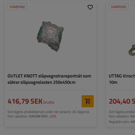
KAMPANJ
KAMPANJ
Färg:
grön
Transportyta:
2500x4500 mm
Gummirep:
6 mm
OUTLET KNOTT släpvagnstransportnät som
UTTAG Vinschl
säkrar släpvagnslasten 250x450cm
10m
416,79 SEK
204,40 
brutto
Det lägsta produktpriset under de senaste 30 dagarna
Det lägsta produ
före rabatten:
520,99 SEK
-20%
före rabatten:
24
Reguljärt pris:
40