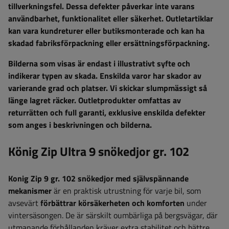
tillverkningsfel. Dessa defekter påverkar inte varans
användbarhet, funktionalitet eller säkerhet. Outletartiklar
kan vara kundreturer eller butiksmonterade och kan ha
skadad fabriksförpackning eller ersättningsförpackning.
Bilderna som visas är endast i illustrativt syfte och
indikerar typen av skada. Enskilda varor har skador av
varierande grad och platser. Vi skickar slumpmässigt så
länge lagret räcker. Outletprodukter omfattas av
returrätten och full garanti, exklusive enskilda defekter
som anges i beskrivningen och bilderna.
König Zip Ultra 9 snökedjor gr. 102
Konig Zip 9 gr. 102 snökedjor med självspännande
mekanismer
är en praktisk utrustning för varje bil, som
avsevärt
förbättrar körsäkerheten och komforten
under
vintersäsongen. De är särskilt oumbärliga på bergsvägar, där
utmanande förhållanden kräver extra stabilitet och bättre