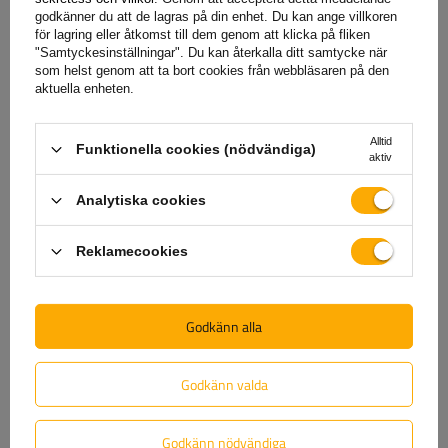
godkänner du att de lagras på din enhet. Du kan ange villkoren
Setet innehåller en komplett uppsättning kedjor,
för lagring eller åtkomst till dem genom att klicka på fliken
reparationslänkar
, skyddshandskar och lättförståeliga
"Samtyckesinställningar". Du kan återkalla ditt samtycke när
monteringsanvisningar.
som helst genom att ta bort cookies från webbläsaren på den
aktuella enheten.
Produkten
passar många populära hjulstorlekar
. Dess
breda kompatibilitet gör den
till en universell lösning
för
Alltid
Funktionella cookies (nödvändiga)
förare av olika bilmärken.
Innan köp
är det dock värt att
aktiv
kontrollera fordonets instruktionsbok för att se om
Analytiska cookies
tillverkaren tillåter installation av traditionella kedjor med
en specifik länktjocklek.
Reklamecookies
Garanti
Godkänn alla
När du köper en produkt från vårt sortiment får du 2 års
Godkänn valda
garanti.
Tack vare detta kan du använda den utan att oroa
dig för konsekvenserna av ett eventuellt fel. För att
Godkänn nödvändiga
säkerställa din tillfredsställelse har vi förenklat processen för