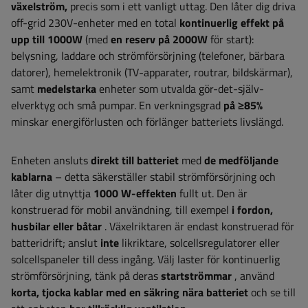
växelström,
precis som i ett vanligt uttag. Den låter dig driva
off-grid 230V-enheter med en total
kontinuerlig effekt på
upp till 1000W
(med
en reserv på 2000W
för start):
belysning, laddare och strömförsörjning (telefoner, bärbara
datorer), hemelektronik (TV-apparater, routrar, bildskärmar),
samt
medelstarka
enheter som utvalda gör-det-själv-
elverktyg och små pumpar. En verkningsgrad
på ≥85%
minskar energiförlusten och förlänger batteriets livslängd.
Enheten ansluts
direkt till batteriet
med
de medföljande
kablarna
– detta säkerställer stabil strömförsörjning och
låter dig utnyttja
1000 W-effekten
fullt ut. Den är
konstruerad för mobil användning, till exempel
i fordon,
husbilar eller båtar
. Växelriktaren är endast konstruerad för
batteridrift; anslut
inte
likriktare, solcellsregulatorer eller
solcellspaneler till dess ingång. Välj laster för kontinuerlig
strömförsörjning, tänk på deras
startströmmar
, använd
korta, tjocka kablar med en säkring nära batteriet
och se till