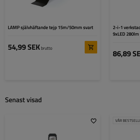
LAMP självhäftande tejp 15m/50mm svart
2-i-1 verkst
9xLED 280lm
54,99 SEK
brutto
86,89 S
Senast visad
VÅR BESTSELL
Diametern för bor
Diameter på mont
Material: