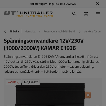
Har du frågor? Ring:
+46 842 002 023
Tillbaka
Hemsida
Reservdelar och biltillbehör
Verktyg för verkst
Spänningsomvandlare 12V/230V
(1000/2000W) KAMAR E1926
Spänningsomvandlaren E1926 KAMAR omvandlar likström från ett
12V-batteri till 230V växelström. Med 1000W kontinuerlig effekt (och
2000W toppeffekt) driver den 230V-enheter – såsom belysning,
laddare och småelektronik – i ett fordon, husbil eller båt.
KAMPANJ
MÖJLIGHET