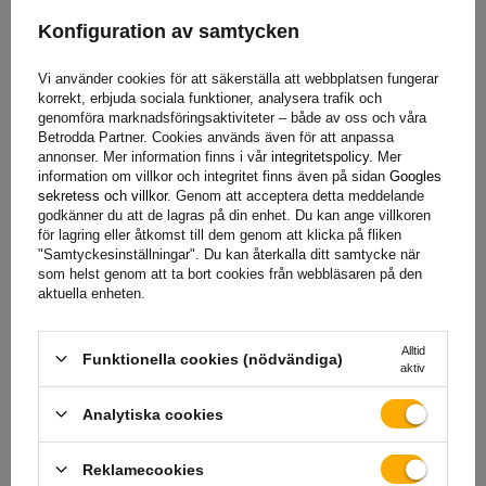
produkter? Kontakta oss! Unitrailers specialister ger dig
Konfiguration av samtycken
gärna all information du behöver.
Vi använder cookies för att säkerställa att webbplatsen fungerar
korrekt, erbjuda sociala funktioner, analysera trafik och
genomföra marknadsföringsaktiviteter – både av oss och våra
+46 842 002 023
unitrailer@unitrailer.se
Betrodda Partner. Cookies används även för att anpassa
annonser. Mer information finns i vår
integritetspolicy
. Mer
information om villkor och integritet finns även på sidan
Googles
sekretess och villkor
. Genom att acceptera detta meddelande
godkänner du att de lagras på din enhet. Du kan ange villkoren
Specifikation
för lagring eller åtkomst till dem genom att klicka på fliken
"Samtyckesinställningar". Du kan återkalla ditt samtycke när
som helst genom att ta bort cookies från webbläsaren på den
Leverans
aktuella enheten.
Alltid
Ställ en fråga
Funktionella cookies (nödvändiga)
aktiv
Analytiska cookies
(1)
För att ladda ner
Reklamecookies