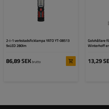
2-i-1 verkstadsficklampa YATO YT-08513
Golvhållare f
9xLED 280lm
Winterhoff er
86,89 SEK
13,29 S
brutto