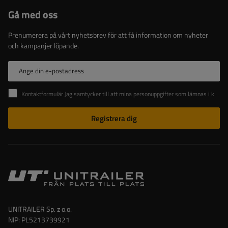
Gå med oss
Prenumerera på vårt nyhetsbrev för att få information om nyheter
och kampanjer löpande.
Ange din e-postadress
Kontaktformulär Jag samtycker till att mina personuppgifter som lämnas i kontaktformuläret behandlas i enlighet med Europaparlamentets och rådets förordning (EU).
Registrera dig
UNITRAILER Sp. z o.o.
NIP: PL5213739921